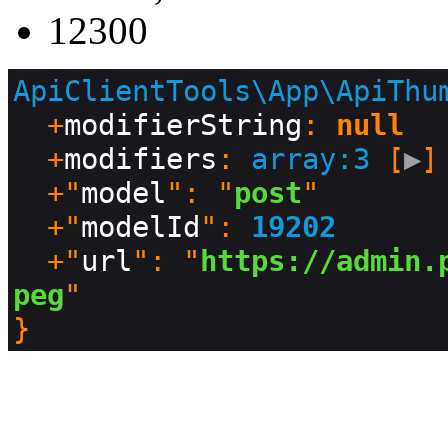
12300
ApiClientTools\App\ApiThu
  +
modifierString
: 
null
  +
modifiers
: 
array:3
 [
▶
]

  +"
model
": "
post
"

  +"
modelId
": 
19202
  +"
url
": "
https://admin.
peg