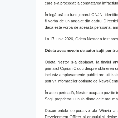
care s-a procedat la constatarea infracțiun
În legătură cu funcționarul ONJN, identific
fi vorba de un angajat din cadrul Direcți
dacă este vorba de această persoană, am
La 17 iunie 2026, Odeta Nestor a fost ares
Odeta avea nevoie de autorizații pentr
Odeta Nestor s-a deplasat, la finalul an
primarul Ciprian Ciucu despre obținerea 
inclusiv amplasamente publicitare utiliza
potrivit informațiilor obținute de NewsCente
În acea perioadă, Nestor ocupa o poziție im
Sagi, proprietarul unuia dintre cele mai m
Documentele corporative ale Winvia ar
Development Officer al grupului și dețin