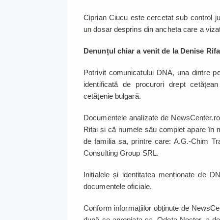
Ciprian Ciucu este cercetat sub control ju
un dosar desprins din ancheta care a vizat i
Denunțul chiar a venit de la Denise Rifa
Potrivit comunicatului DNA, una dintre p
identificată de procurori drept cetățea
cetățenie bulgară.
Documentele analizate de NewsCenter.ro 
Rifai și că numele său complet apare în 
de familia sa, printre care: A.G.-Chi
Consulting Group SRL.
Inițialele și identitatea menționate de D
documentele oficiale.
Conform informațiilor obținute de NewsCen
după ce apropiata sa, Odeta Nestor, a deven