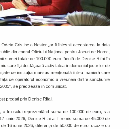
, Odeta Cristinela Nestor „ar fi înlesnit acceptarea, la data
public din cadrul Oficiului Național pentru Jocuri de Noroc,
nii sumei totale de 100.000 euro făcută de Denise Rifai în
ic care își desfășoară activitatea în domeniul jocurilor de
 inițiate de instituția mai-sus menționată într-o manieră care
față de operatorul economic a vreuneia dintre sancțiunile
009”, se precizează în comunicat.
fost predați prin Denise Rifai.
ită, a folosului reprezentând suma de 100.000 de euro, s-a
i 17 iunie 2026, Denise Rifai ar fi remis suma de 45.000 de
a de 16 iunie 2026, diferența de 50.000 de euro, ocazie cu