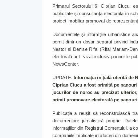
Primarul Sectorului 6, Ciprian Ciucu, es
publicitate și consultanță electorală în sc
proiect imobiliar promovat de reprezentanți
Documentele și informțiile urbanistice a
pornit dintr-un dosar separat privind ind
Nestor și Denise Rifai (Rifai Mariam-Den
electorală ar fi vizat inclusiv panourile 
NewsCenter.
UPDATE:
Informația inițială oferită de
Ciprian Ciucu a fost primită pe panouril
jocurilor de noroc au precizat ulterior
primit promovare electorală pe panourile
Publicația a reușit să reconstruiască tr
documentare jurnalistică proprie. Datele
informațiilor din Registrul Comerțului, a
companiile implicate în afaceri din domeniu