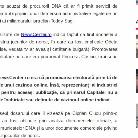
te acuzat de procurorii DNA că ar fi primit servicii de
himbul sprijinirii unor demersuri administrative legate de un
 ai miliardarului israelian Teddy Sagi.
nalizate de
NewsCenter.ro
indică faptul că firul anchetei a
ustria jocurilor de noroc, în care au fost implicate Odeta
ise, vedata tv ar avea și cetățenie bulgară). Promovarea
publicitare pe care era promovat Princess Casino, mai scrie
 NewsCenter.ro era că promovarea electorală primită de
e unui cazinou online. Însă, reprezentanți ai industriei
, pentru aceeași publicație, că primarul Capitalei nu a
 închiriate sau deținute de cazinoul online indicat.
aseul dosarului care îl vizează pe Ciprian Ciucu printr-o
 au fost obținute prin analiza documentelor oficiale, a
 comunicatelor DNA și a unor documente comerciale privind
l jocurilor de noroc.