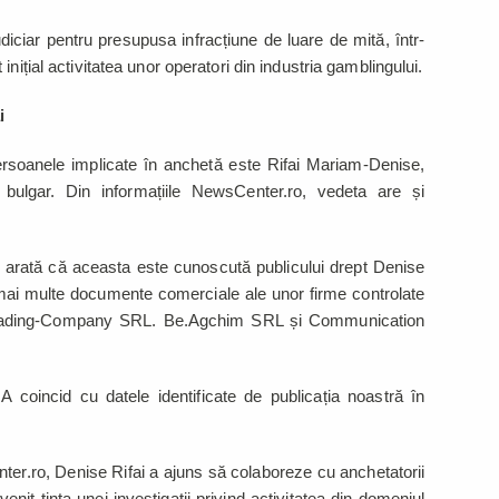
diciar pentru presupusa infracțiune de luare de mită, într-
nițial activitatea unor operatori din industria gamblingului.
i
ersoanele implicate în anchetă este Rifai Mariam-Denise,
n bulgar. Din informațiile NewsCenter.ro, vedeta are și
arată că aceasta este cunoscută publicului drept Denise
mai multe documente comerciale ale unor firme controlate
m Trading-Company SRL. Be.Agchim SRL și Communication
NA coincid cu datele identificate de publicația noastră în
ter.ro, Denise Rifai a ajuns să colaboreze cu anchetatorii
it ținta unei investigații privind activitatea din domeniul