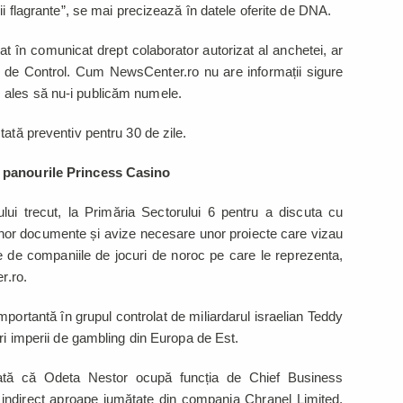
ii flagrante”, se mai precizează în datele oferite de DNA.
at în comunicat drept colaborator autorizat al anchetei, ar
ei de Control. Cum NewsCenter.ro nu are informații sigure
 ales să nu-i publicăm numele.
tată preventiv pentru 30 de zile.
u panourile Princess Casino
ului trecut, la Primăria Sectorului 6 pentru a discuta cu
unor documente și avize necesare unor proiecte care vizau
te de companiile de jocuri de noroc pe care le reprezenta,
r.ro.
portantă în grupul controlat de miliardarul israelian Teddy
ari imperii de gambling din Europa de Est.
ată că Odeta Nestor ocupă funcția de Chief Business
e indirect aproape jumătate din compania Chranel Limited,