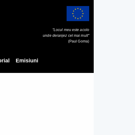
"Locul meu este acolo
unde deranjez cel mai mult"
(Paul Goma)
rial
Emisiuni