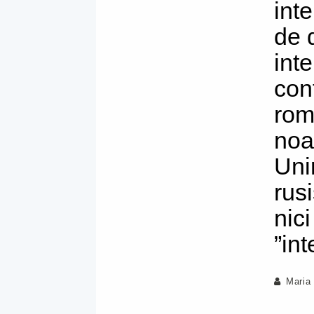
int
de 
int
con
rom
noa
Uni
rusi
nic
”int
Maria