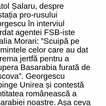
tol Șalaru, despre
stația pro-rusului
rgescu în interviul
rdat agentei FSB-iste
alia Morari: ”Scuipă pe
mintele celor care au dat
rema jertfă pentru a
upera Basarabia furată de
cova”. Georgescu
pinge Unirea și contestă
ntitatea românească a
arabiei noastre. Așa ceva