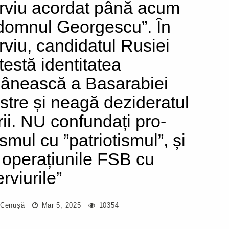
erviu acordat până acum
domnul Georgescu”. În
erviu, candidatul Rusiei
testă identitatea
ânească a Basarabiei
stre și neagă dezideratul
rii. NU confundați pro-
smul cu ”patriotismul”, și
i operațiunile FSB cu
erviurile”
 Cenușă
Mar 5, 2025
10354