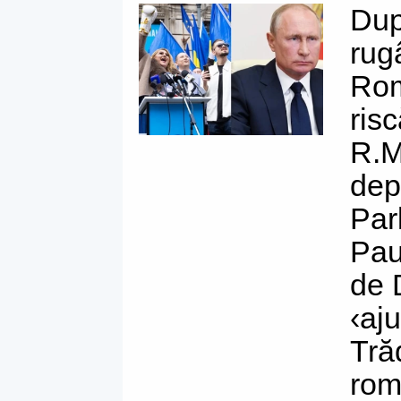
După
rug
Rom
ris
R.M
dep
Par
Pau
de 
‹aj
Tră
rom