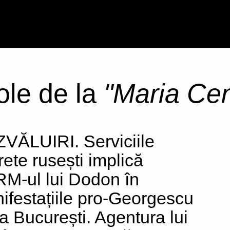
ole de la
"Maria Ce
VĂLUIRI. Serviciile
rete rusești implică
M-ul lui Dodon în
ifestațiile pro-Georgescu
la București. Agentura lui