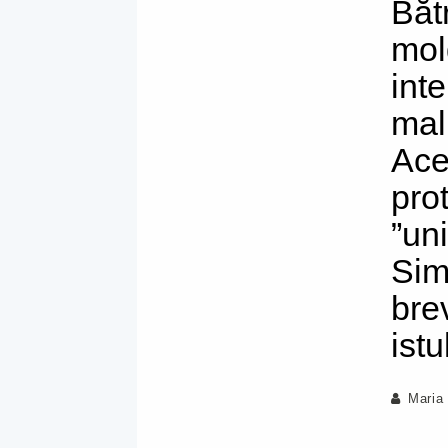
Băt
mol
int
malu
Ace
pro
”uni
Sim
bre
ist
Maria