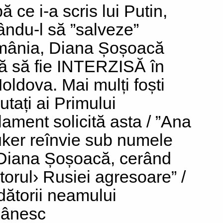
 ce i-a scris lui Putin,
ându-l să ”salveze”
ânia, Diana Șoșoacă
că să fie INTERZISĂ în
oldova. Mai mulți foști
utați ai Primului
lament solicită asta / ”Ana
ker reînvie sub numele
Diana Șoșoacă, cerând
utorul› Rusiei agresoare” /
dătorii neamului
ânesc