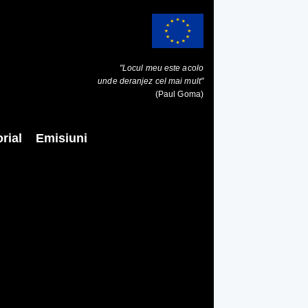
"Locul meu este acolo
unde deranjez cel mai mult"
(Paul Goma)
rial
Emisiuni