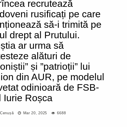
rîncea recrutează
doveni rusificați pe care
enționează să-i trimită pe
l drept al Prutului.
știa ar urma să
testeze alături de
oniștii” și ”patrioții” lui
ion din AUR, pe modelul
vetat odinioară de FSB-
ul Iurie Roșca
 Cenușă
Mar 20, 2025
6688