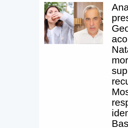
Ana
pre
Geo
aco
Nat
mor
sup
rec
Mos
res
ide
Bas