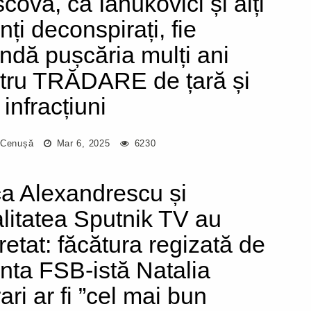
cova, ca Ianukovici și alți
nți deconspirați, fie
undă pușcăria mulți ani
tru TRĂDARE de țară și
 infracțiuni
 Cenușă
Mar 6, 2025
6230
a Alexandrescu și
litatea Sputnik TV au
retat: făcătura regizată de
nta FSB-istă Natalia
ari ar fi ”cel mai bun