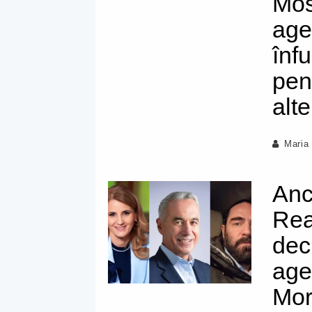
Mos
age
înf
pen
alte
Maria
Anc
Rea
dec
age
Mor