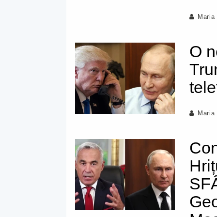
Maria
O n
Tru
tele
Maria
Con
Hriț
SFÂ
Geo