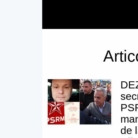
Artic
DEZ
sec
PSR
man
de 