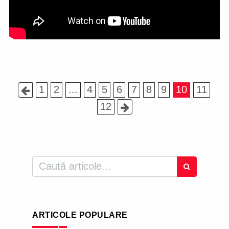
1
2
...
4
5
6
7
8
9
10
11
12
ARTICOLE POPULARE