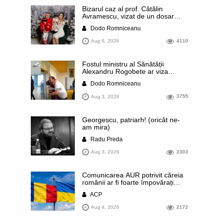
Bizarul caz al prof. Cătălin
Avramescu, vizat de un dosar
DIICOT pentru „pornografie
Dodo Romniceanu
infantilă”. Miroase a execuție
stalinistă. Cea mai imundă parte a
Aug 6, 2026
4110
presei publică inclusiv documente
„scurse” de la stat în care sunt
dezvăluite date ultra-personale
Fostul ministru al Sănătății
ale profesorului, inclusiv
Alexandru Rogobete ar viza
diagnostice și tratamente
funcția lui Dominic Fritz de primar
Dodo Romniceanu
al orașului Timișoara. Pesedistul
publică imagini demne de Coreea
Aug 3, 2026
3755
de Nord cu femei din Timișoara
care îl strâng în brațe plângând
Georgescu, patriarh! (oricât ne-
am mira)
Radu Preda
Aug 3, 2026
2303
Comunicarea AUR potrivit căreia
românii ar fi foarte împovărați
financiar din cauza sprijinului
ACP
acordat Ucrainei este contrazisă
chiar de un articol publicat de
Aug 4, 2026
2172
presa rusă. Datele prezentate