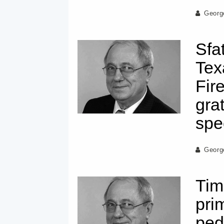
Georg
Sfa
Tex
Fir
grat
spec
Georg
Tim
pri
ped