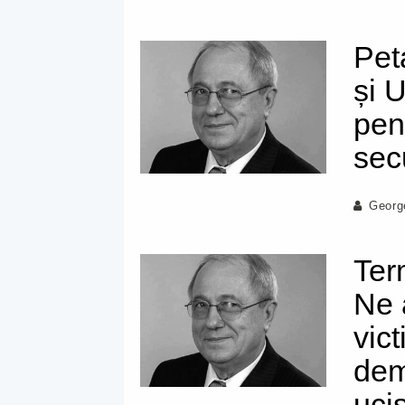
Pet
și 
pen
secu
Georg
Ter
Ne 
vic
dem
uci