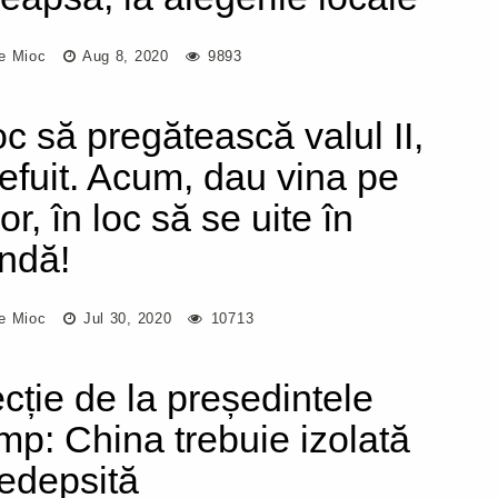
e Mioc
Aug 8, 2020
9893
oc să pregătească valul II,
jefuit. Acum, dau vina pe
r, în loc să se uite în
indă!
e Mioc
Jul 30, 2020
10713
ecție de la președintele
mp: China trebuie izolată
pedepsită