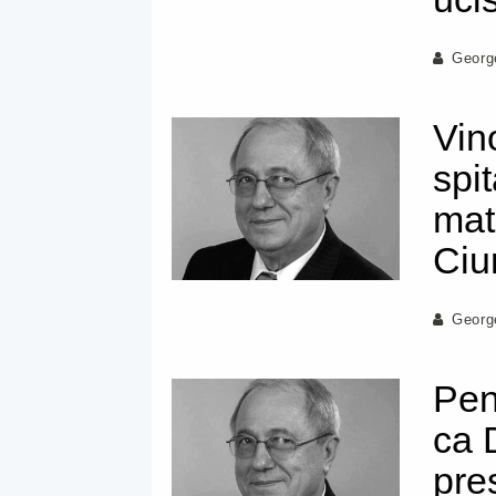
Georg
Vin
spit
mat
Ciu
Georg
Pen
ca 
pre