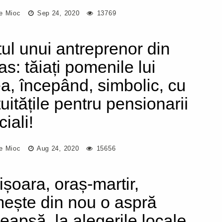
e Mioc
Sep 24, 2020
13769
tul unui antreprenor din
as: tăiați pomenile lui
ea, începând, simbolic, cu
uitățile pentru pensionarii
iali!
e Mioc
Aug 24, 2020
15656
ișoara, oraș-martir,
mește din nou o aspră
eapsă, la alegerile locale