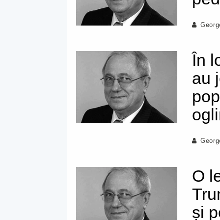
Georg
În l
au 
popo
ogl
Georg
O l
Tru
și 