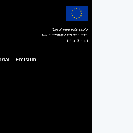
"Locul meu este acolo
unde deranjez cel mai mult"
(Paul Goma)
rial
Emisiuni