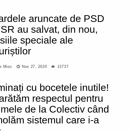
ardele aruncate de PSD
USR au salvat, din nou,
siile speciale ale
riștilor
e Mioc
Nov 27, 2020
13737
minați cu bocetele inutile!
arătăm respectul pentru
timele de la Colectiv când
olăm sistemul care i-a
s