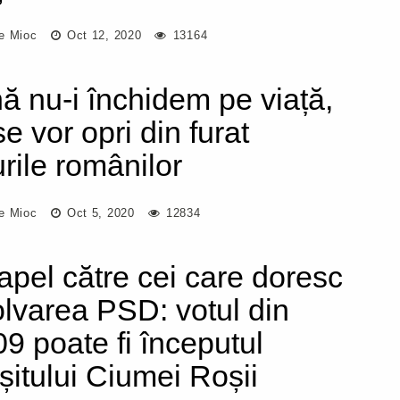
e Mioc
Oct 12, 2020
13164
ă nu-i închidem pe viață,
e vor opri din furat
urile românilor
e Mioc
Oct 5, 2020
12834
apel către cei care doresc
olvarea PSD: votul din
09 poate fi începutul
rșitului Ciumei Roșii