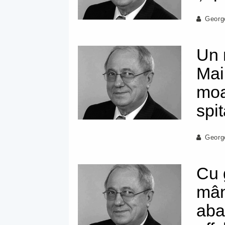
Georg
Un 
Mai
moa
spit
Georg
Cu 
mân
aba