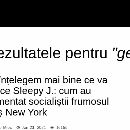
rezultatele pentru
"g
înțelegem mai bine ce va
ce Sleepy J.: cum au
mentat socialiștii frumosul
ș New York
e Mioc
Jan 23, 2021
16155