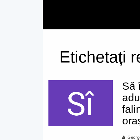
Etichetați 
Să 
adu
fali
ora
Georg