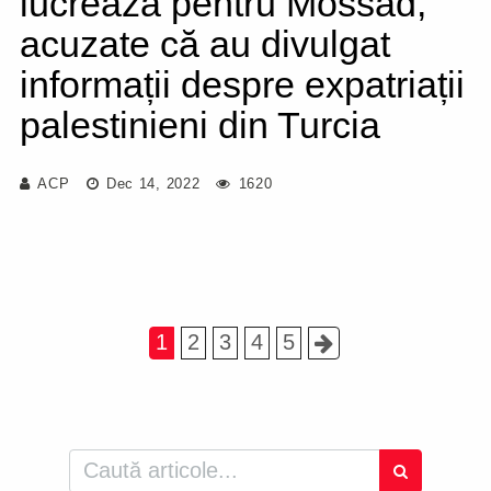
lucrează pentru Mossad,
acuzate că au divulgat
informații despre expatriații
palestinieni din Turcia
ACP
Dec 14, 2022
1620
1
2
3
4
5