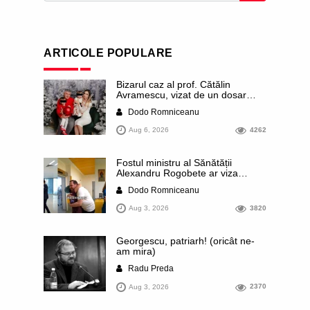
ARTICOLE POPULARE
Bizarul caz al prof. Cătălin
Avramescu, vizat de un dosar
DIICOT pentru „pornografie
Dodo Romniceanu
infantilă”. Miroase a execuție
stalinistă. Cea mai imundă parte a
Aug 6, 2026
4262
presei publică inclusiv documente
„scurse” de la stat în care sunt
dezvăluite date ultra-personale
Fostul ministru al Sănătății
ale profesorului, inclusiv
Alexandru Rogobete ar viza
diagnostice și tratamente
funcția lui Dominic Fritz de primar
Dodo Romniceanu
al orașului Timișoara. Pesedistul
publică imagini demne de Coreea
Aug 3, 2026
3820
de Nord cu femei din Timișoara
care îl strâng în brațe plângând
Georgescu, patriarh! (oricât ne-
am mira)
Radu Preda
Aug 3, 2026
2370