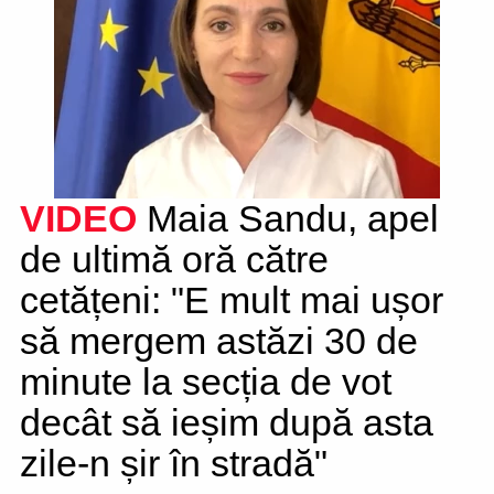
VIDEO
Maia Sandu, apel
de ultimă oră către
cetățeni: "E mult mai ușor
să mergem astăzi 30 de
minute la secția de vot
decât să ieșim după asta
zile-n șir în stradă"