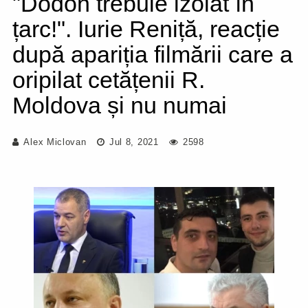
"Dodon trebuie izolat în
țarc!". Iurie Reniță, reacție
după apariția filmării care a
oripilat cetățenii R.
Moldova și nu numai
Alex Miclovan
Jul 8, 2021
2598