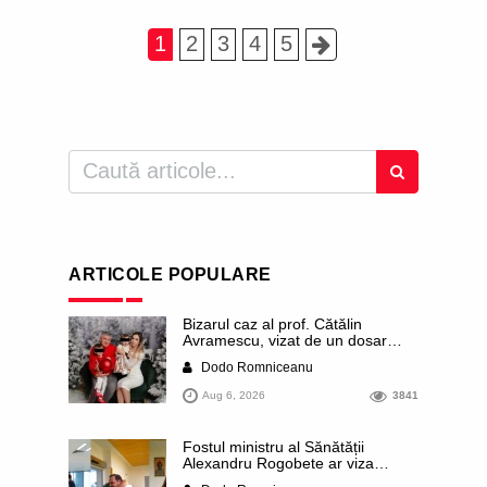
1
2
3
4
5
ARTICOLE POPULARE
Bizarul caz al prof. Cătălin
Avramescu, vizat de un dosar
DIICOT pentru „pornografie
Dodo Romniceanu
infantilă”. Miroase a execuție
stalinistă. Cea mai imundă parte a
Aug 6, 2026
3841
presei publică inclusiv documente
„scurse” de la stat în care sunt
dezvăluite date ultra-personale
Fostul ministru al Sănătății
ale profesorului, inclusiv
Alexandru Rogobete ar viza
diagnostice și tratamente
funcția lui Dominic Fritz de primar