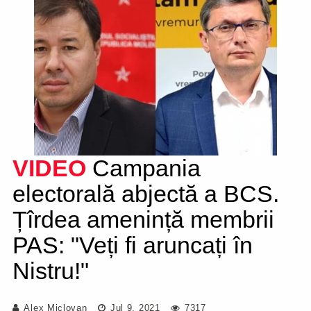
VIDEO
Campania
electorală abjectă a BCS.
Țîrdea amenință membrii
PAS: "Veți fi aruncați în
Nistru!"
Alex Miclovan
Jul 9, 2021
7317