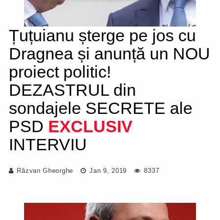
Țuțuianu șterge pe jos cu
Dragnea și anunță un NOU
proiect politic!
DEZASTRUL din
sondajele SECRETE ale
PSD
EXCLUSIV
INTERVIU
Răzvan Gheorghe
Jan 9, 2019
8337