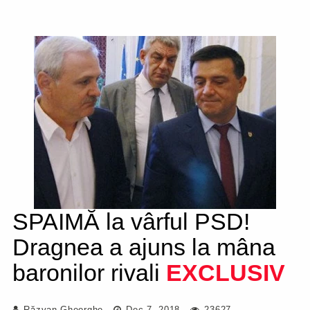
SPAIMĂ la vârful PSD!
Dragnea a ajuns la mâna
baronilor rivali
EXCLUSIV
Răzvan Gheorghe
Dec 7, 2018
23627