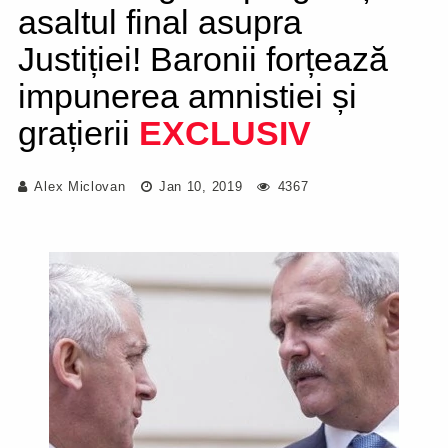
asaltul final asupra
Justiției! Baronii forțează
impunerea amnistiei și
grațierii
EXCLUSIV
Alex Miclovan
Jan 10, 2019
4367