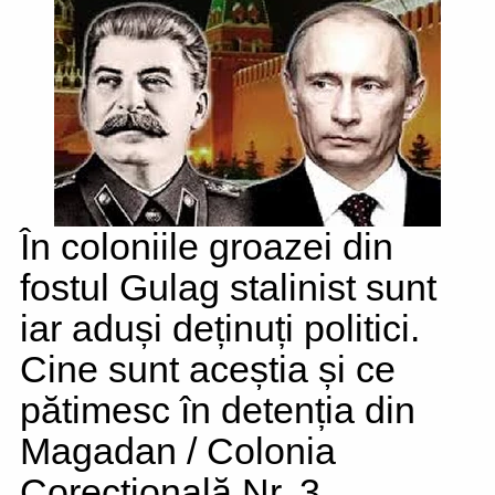
În coloniile groazei din
fostul Gulag stalinist sunt
iar aduși deținuți politici.
Cine sunt aceștia și ce
pătimesc în detenția din
Magadan / Colonia
Corecțională Nr. 3