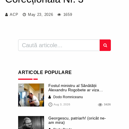
ACP
May 23, 2026
1659
ARTICOLE POPULARE
Fostul ministru al Sănătății
Alexandru Rogobete ar viza
funcția lui Dominic Fritz de primar
Dodo Romniceanu
al orașului Timișoara. Pesedistul
publică imagini demne de Coreea
Aug 3, 2026
3426
de Nord cu femei din Timișoara
care îl strâng în brațe plângând
Georgescu, patriarh! (oricât ne-
am mira)