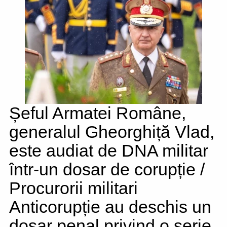
Șeful Armatei Române,
generalul Gheorghiță Vlad,
este audiat de DNA militar
într-un dosar de corupție /
Procurorii militari
Anticorupție au deschis un
dosar penal privind o serie