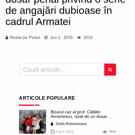
de angajări dubioase în
cadrul Armatei
Redacția Podul
Jun 2, 2026
1016
ARTICOLE POPULARE
Bizarul caz al prof. Cătălin
Avramescu, vizat de un dosar
DIICOT pentru „pornografie
Dodo Romniceanu
infantilă”. Miroase a execuție
stalinistă. Cea mai imundă parte a
Aug 6, 2026
3852
presei publică inclusiv documente