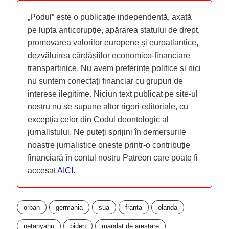
„Podul” este o publicație independentă, axată
pe lupta anticorupție, apărarea statului de drept,
promovarea valorilor europene și euroatlantice,
dezvăluirea cârdășiilor economico-financiare
transpartinice. Nu avem preferințe politice și nici
nu suntem conectați financiar cu grupuri de
interese ilegitime. Niciun text publicat pe site-ul
nostru nu se supune altor rigori editoriale, cu
excepția celor din Codul deontologic al
jurnalistului. Ne puteți sprijini în demersurile
noastre jurnalistice oneste printr-o contribuție
financiară în contul nostru Patreon care poate fi
accesat
AICI
.
orban
germania
sua
franta
olanda
netanyahu
biden
mandat de arestare