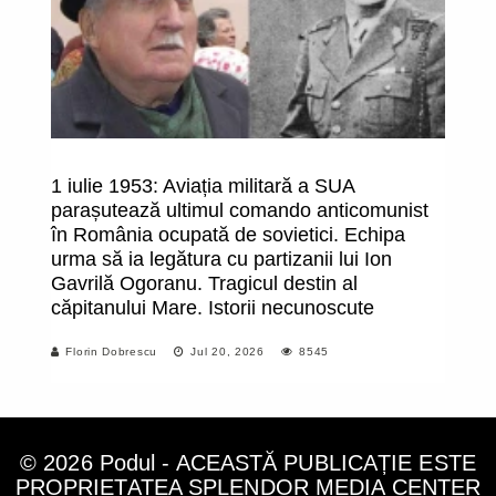
1 iulie 1953: Aviația militară a SUA
T
parașutează ultimul comando anticomunist
p
în România ocupată de sovietici. Echipa
urma să ia legătura cu partizanii lui Ion
Gavrilă Ogoranu. Tragicul destin al
căpitanului Mare. Istorii necunoscute
Florin Dobrescu
Jul 20, 2026
8545
© 2026 Podul - ACEASTĂ PUBLICAȚIE ESTE
PROPRIETATEA SPLENDOR MEDIA CENTER