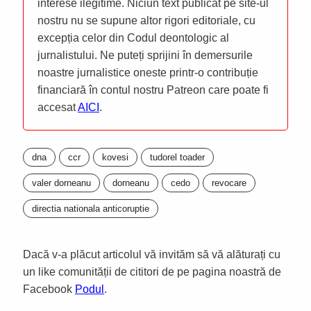
interese ilegitime. Niciun text publicat pe site-ul
nostru nu se supune altor rigori editoriale, cu
excepția celor din Codul deontologic al
jurnalistului. Ne puteți sprijini în demersurile
noastre jurnalistice oneste printr-o contribuție
financiară în contul nostru Patreon care poate fi
accesat
AICI
.
dna
ccr
kovesi
tudorel toader
valer dorneanu
dorneanu
cedo
revocare
directia nationala anticoruptie
Dacă v-a plăcut articolul vă invităm să vă alăturați cu
un like comunității de cititori de pe pagina noastră de
Facebook
Podul
.