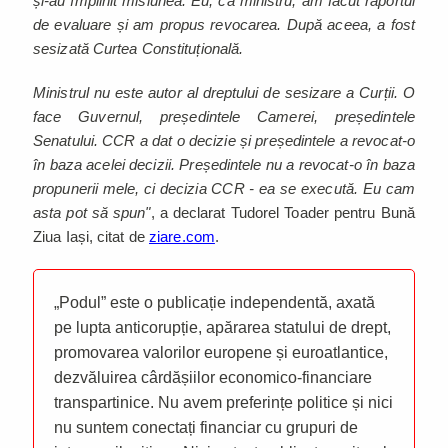
și-au împlinit misiunea. Eu, ca ministru, am făcut raportul
de evaluare și am propus revocarea. După aceea, a fost
sesizată Curtea Constituțională.
Ministrul nu este autor al dreptului de sesizare a Curții. O
face Guvernul, președintele Camerei, președintele
Senatului. CCR a dat o decizie și președintele a revocat-o
în baza acelei decizii. Președintele nu a revocat-o în baza
propunerii mele, ci decizia CCR - ea se execută. Eu cam
asta pot să spun"
, a declarat Tudorel Toader pentru Bună
Ziua Iași, citat de
ziare.com
.
„Podul” este o publicație independentă, axată
pe lupta anticorupție, apărarea statului de drept,
promovarea valorilor europene și euroatlantice,
dezvăluirea cârdășiilor economico-financiare
transpartinice. Nu avem preferințe politice și nici
nu suntem conectați financiar cu grupuri de