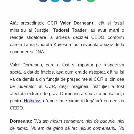
Atât președintele CCR
Valer Dorneanu
, cât și fostul
minsitru al Justiției,
Tudorel Toader
, au avut marți o
reacție sfidătoare la adresa deciziei CEDO conform
căreia Laura Codruța Kovesi a fost revocată abuziv de la
conducerea DNA.
Valer Dorneanu, care a fost și raportor pe respectiva
speță, a dat de înțeles, așa cum era de așteptat, că nu își
va da demisia din funcția de președinte al CCR și din cea
de judecător al CCR, deși imaginea instituției a fost
afectată extrem de grav. Dorneanu a spus cu nonșalanță
pentru
Hotnews
că nu simte nimic în legătură cu decizia
CEDO.
Dorneanu:
"Nu am niciun sentiment, nici de bucurie, nici
de nimic. Nu am de gând să fac niciun comentariu. Nu