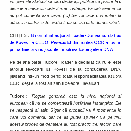
îmi permite statutul să dau declarații publice cu privire la o
decizie a uneia din cele 3 mari instanțe. Vă dați seama că
nu pot comenta asa ceva. (...) Se vor face comentarii la
adresa noastră, este evident, că de-aia este democrație".
CITIȚI ȘI:
Binomul infracțional Toader-Dorneanu, distrus
de Kovesi la CEDO. Pesedistul din fruntea CCR a fost în
prima linie privind jocurile împotriva fostei șefe a DNA
Pe de altă parte, Tudorel Toader a declarat că nu el este
autorul revocării lui Kovesi de la conducerea DNA,
plasând într-un mod perfid toată responsabilitatea asupra
CCR, deși el a fost artizanul celebrei "ievaluări".
Tudorel:
"Regula generală este la nivel național și
european că nu se comentează hotărârile instanțelor. Ele
se respectă și atât. Sigur că probabil va fi momentul în
care voi comenta, dar ce aș putea spune? Că pe firul
acestui proces de demitere au fost practic trei factori care