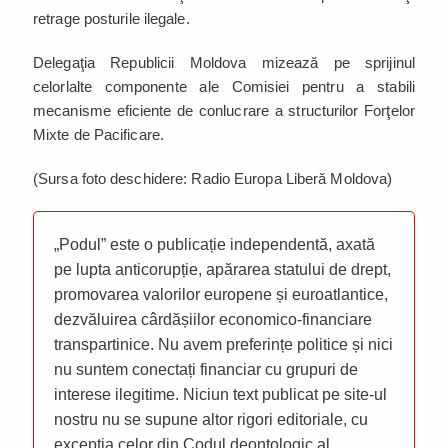
retrage posturile ilegale.
Delegaţia Republicii Moldova mizează pe sprijinul
celorlalte componente ale Comisiei pentru a stabili
mecanisme eficiente de conlucrare a structurilor Forţelor
Mixte de Pacificare.
(Sursa foto deschidere: Radio Europa Liberă Moldova)
„Podul” este o publicație independentă, axată
pe lupta anticorupție, apărarea statului de drept,
promovarea valorilor europene și euroatlantice,
dezvăluirea cârdășiilor economico-financiare
transpartinice. Nu avem preferințe politice și nici
nu suntem conectați financiar cu grupuri de
interese ilegitime. Niciun text publicat pe site-ul
nostru nu se supune altor rigori editoriale, cu
excepția celor din Codul deontologic al