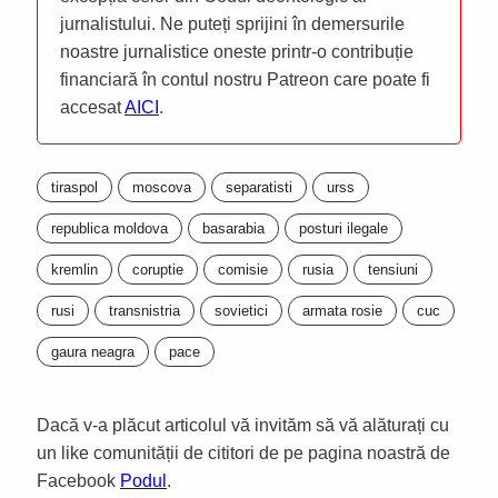
jurnalistului. Ne puteți sprijini în demersurile
noastre jurnalistice oneste printr-o contribuție
financiară în contul nostru Patreon care poate fi
accesat
AICI
.
tiraspol
moscova
separatisti
urss
republica moldova
basarabia
posturi ilegale
kremlin
coruptie
comisie
rusia
tensiuni
rusi
transnistria
sovietici
armata rosie
cuc
gaura neagra
pace
Dacă v-a plăcut articolul vă invităm să vă alăturați cu
un like comunității de cititori de pe pagina noastră de
Facebook
Podul
.