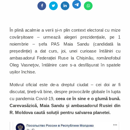
În plină acalmie a verii și-n plin context electoral cu mize
covârșitoare – urmează alegeri prezidențiale, pe 1
noiembrie – șefa PAS Maia Sandu (candidată la
președinție) a dat curs, joi, unei curioase întâlniri cu
ambasadorul Federației Ruse la Chișinău, românofobul
Oleg Vasneţov, întâlnire care s-a desfășurat în spatele
ușilor închise.
Motivul oficial este de-a dreptul ciudat – cei doi ar fi
discutat, țineți-vă bine, despre provocările globale în lupta
cu pandemia Covid-19,
ceea ce în sine e o glumă bună.
Carevasăzică, Maia Sandu și ambasadorul Rusiei din
R. Moldova caută soluții pentru salvarea planetei.