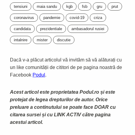
tensiuni
maia sandu
kgb
fsb
gru
prut
coronavirus
pandemie
covid-19
criza
candidata
prezidentiale
ambasadorul rusiei
intalnire
mister
discutie
Dacă v-a plăcut articolul vă invităm să vă alăturați cu
un like comunității de cititori de pe pagina noastră de
Facebook
Podul
.
Acest articol este proprietatea Podul.ro și este
protejat de legea drepturilor de autor. Orice
preluare a continutului se poate face DOAR cu
citarea sursei și cu LINK ACTIV către pagina
acestui articol.