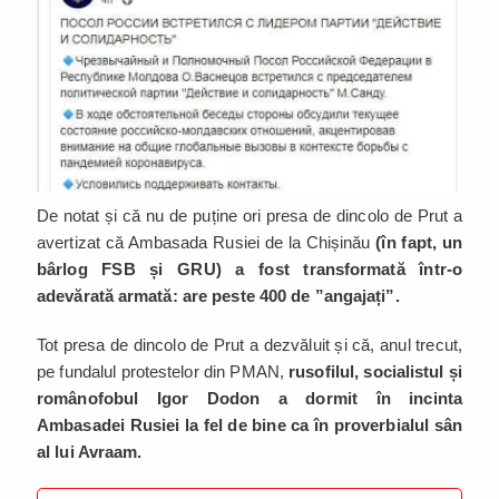
De notat și că nu de puține ori presa de dincolo de Prut a
avertizat că Ambasada Rusiei de la Chișinău
(în fapt, un
bârlog FSB și GRU) a fost transformată într-o
adevărată armată: are peste 400 de ”angajați”.
Tot presa de dincolo de Prut a dezvăluit și că, anul trecut,
pe fundalul protestelor din PMAN,
rusofilul, socialistul și
românofobul Igor Dodon a dormit în incinta
Ambasadei Rusiei la fel de bine ca în proverbialul sân
al lui Avraam.