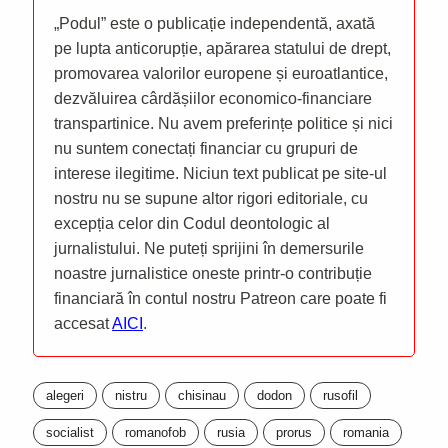
„Podul” este o publicație independentă, axată
pe lupta anticorupție, apărarea statului de drept,
promovarea valorilor europene și euroatlantice,
dezvăluirea cârdășiilor economico-financiare
transpartinice. Nu avem preferințe politice și nici
nu suntem conectați financiar cu grupuri de
interese ilegitime. Niciun text publicat pe site-ul
nostru nu se supune altor rigori editoriale, cu
excepția celor din Codul deontologic al
jurnalistului. Ne puteți sprijini în demersurile
noastre jurnalistice oneste printr-o contribuție
financiară în contul nostru Patreon care poate fi
accesat
AICI
.
alegeri
nistru
chisinau
dodon
rusofil
socialist
romanofob
rusia
prorus
romania