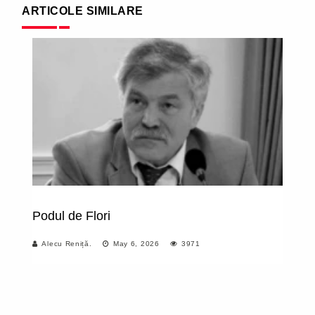
ARTICOLE SIMILARE
Podul de Flori
D
N
Alecu Reniță.
May 6, 2026
3971
U