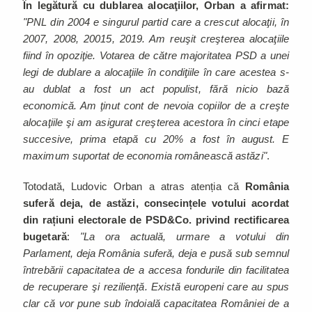
În legătură cu dublarea alocaţiilor, Orban a afirmat:
"PNL din 2004 e singurul partid care a crescut alocaţii, în
2007, 2008, 20015, 2019. Am reuşit creşterea alocaţiile
fiind în opoziţie. Votarea de către majoritatea PSD a unei
legi de dublare a alocaţiile în condiţiile în care acestea s-
au dublat a fost un act populist, fără nicio bază
economică. Am ţinut cont de nevoia copiilor de a creşte
alocaţiile şi am asigurat creşterea acestora în cinci etape
succesive, prima etapă cu 20% a fost în august. E
maximum suportat de economia românească astăzi"
.
Totodată, Ludovic Orban a atras atenția că
România
suferă deja, de astăzi, consecințele votului acordat
din rațiuni electorale de PSD&Co. privind rectificarea
bugetară
:
"La ora actuală, urmare a votului din
Parlament, deja România suferă, deja e pusă sub semnul
întrebării capacitatea de a accesa fondurile din facilitatea
de recuperare şi rezilienţă. Există europeni care au spus
clar că vor pune sub îndoială capacitatea României de a