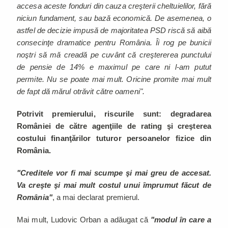
accesa aceste fonduri din cauza creşterii cheltuielilor, fără
niciun fundament, sau bază economică. De asemenea, o
astfel de decizie impusă de majoritatea PSD riscă să aibă
consecinţe dramatice pentru România. Îi rog pe bunicii
noştri să mă creadă pe cuvânt că creştererea punctului
de pensie de 14% e maximul pe care ni l-am putut
permite. Nu se poate mai mult. Oricine promite mai mult
de fapt dă mărul otrăvit către oameni".
Potrivit premierului, riscurile sunt: degradarea
României de către agenţiile de rating şi creşterea
costului finanţărilor tuturor persoanelor fizice din
România.
"Creditele vor fi mai scumpe şi mai greu de accesat.
Va creşte şi mai mult costul unui împrumut făcut de
România"
, a mai declarat premierul.
Mai mult, Ludovic Orban a adăugat că
"modul în care a