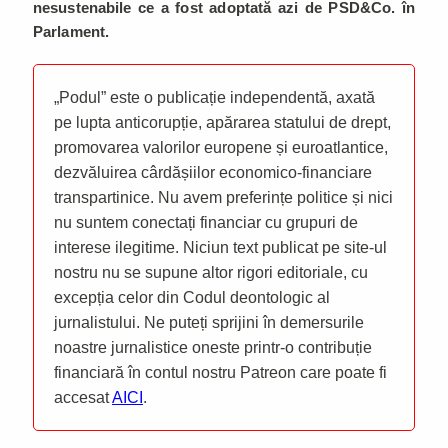
nesustenabile ce a fost adoptată azi de PSD&Co. în
Parlament.
„Podul” este o publicație independentă, axată
pe lupta anticorupție, apărarea statului de drept,
promovarea valorilor europene și euroatlantice,
dezvăluirea cârdășiilor economico-financiare
transpartinice. Nu avem preferințe politice și nici
nu suntem conectați financiar cu grupuri de
interese ilegitime. Niciun text publicat pe site-ul
nostru nu se supune altor rigori editoriale, cu
excepția celor din Codul deontologic al
jurnalistului. Ne puteți sprijini în demersurile
noastre jurnalistice oneste printr-o contribuție
financiară în contul nostru Patreon care poate fi
accesat
AICI
.