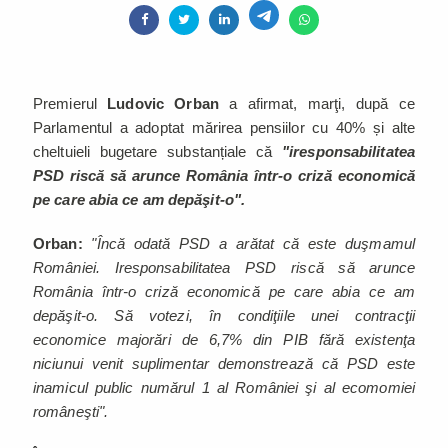
Premierul
Ludovic Orban
a afirmat, marţi, după ce
Parlamentul a adoptat mărirea pensiilor cu 40% și alte
cheltuieli bugetare substanțiale că
"iresponsabilitatea
PSD riscă să arunce România într-o criză economică
pe care abia ce am depăşit-o".
Orban:
"Încă odată PSD a arătat că este duşmamul
României. Iresponsabilitatea PSD riscă să arunce
România într-o criză economică pe care abia ce am
depăşit-o. Să votezi, în condiţiile unei contracţii
economice majorări de 6,7% din PIB fără existenţa
niciunui venit suplimentar demonstrează că PSD este
inamicul public numărul 1 al României şi al ecomomiei
româneşti".