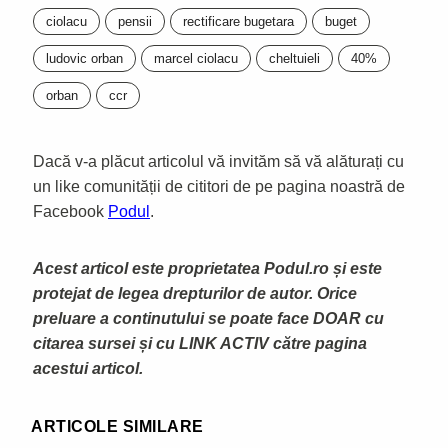
ciolacu
pensii
rectificare bugetara
buget
ludovic orban
marcel ciolacu
cheltuieli
40%
orban
ccr
Dacă v-a plăcut articolul vă invităm să vă alăturați cu
un like comunității de cititori de pe pagina noastră de
Facebook
Podul
.
Acest articol este proprietatea Podul.ro și este
protejat de legea drepturilor de autor. Orice
preluare a continutului se poate face DOAR cu
citarea sursei și cu LINK ACTIV către pagina
acestui articol.
ARTICOLE SIMILARE