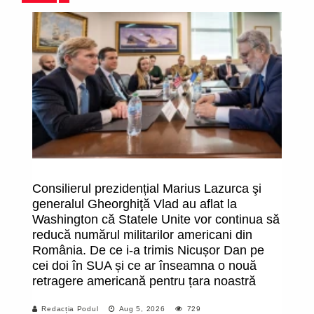
Consilierul prezidențial Marius Lazurca şi
Bi
generalul Gheorghiţă Vlad au aflat la
d
Washington că Statele Unite vor continua să
in
reducă numărul militarilor americani din
ma
România. De ce i-a trimis Nicușor Dan pe
do
cei doi în SUA și ce ar înseamna o nouă
de
retragere americană pentru țara noastră
pr
t
Redacția Podul
Aug 5, 2026
729