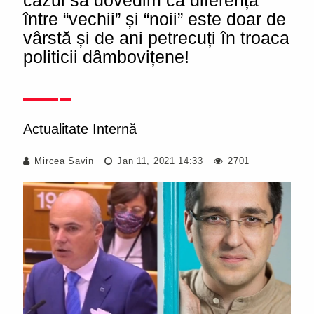
cazul să dovedim că diferența
între “vechii” și “noii” este doar de
vârstă și de ani petrecuți în troaca
politicii dâmbovițene!
Actualitate Internă
Mircea Savin
Jan 11, 2021 14:33
2701