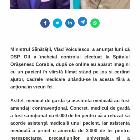
Ministrul Sănătății, Vlad Voiculescu, a anunțat luni că
DSP Olt a încheiat controlul efectuat la Spitalul
Orășenesc Corabia, după ce online au apărut imagini
cu un pacient în vârstă filmat stând pe jos și cerând
ajutor, cadrele medicale uitându-se la acesta fără a
acționa în vreun fel.
Astfel, medicul de gardă și asistenta medicală au fost
amendați contravențional. Concret, medicul de gardă
a fost sancționat cu 6.000 de lei pentru că a refuzat să
acorde asistență medicală unui pacient, iar asistenta
medicală a primit o amendă de 3.000 de lei pentru
nerespectarea precauțiunilor universale și a