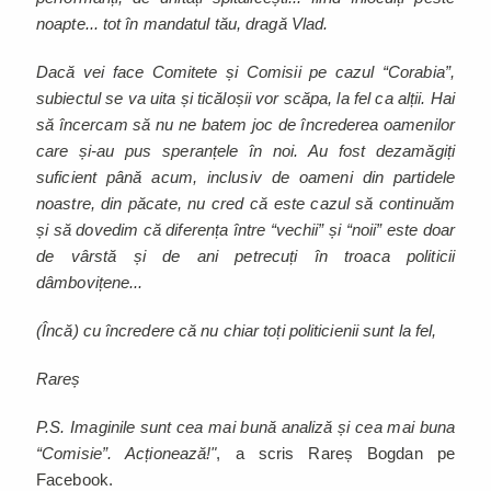
noapte... tot în mandatul tău, dragă Vlad.
Dacă vei face Comitete și Comisii pe cazul “Corabia”,
subiectul se va uita și ticăloșii vor scăpa, la fel ca alții. Hai
să încercam să nu ne batem joc de încrederea oamenilor
care și-au pus speranțele în noi. Au fost dezamăgiți
suficient până acum, inclusiv de oameni din partidele
noastre, din păcate, nu cred că este cazul să continuăm
și să dovedim că diferența între “vechii” și “noii” este doar
de vârstă și de ani petrecuți în troaca politicii
dâmbovițene...
(Încă) cu încredere că nu chiar toți politicienii sunt la fel,
Rareș
P.S. Imaginile sunt cea mai bună analiză și cea mai buna
“Comisie”. Acționează!"
, a scris Rareș Bogdan pe
Facebook.