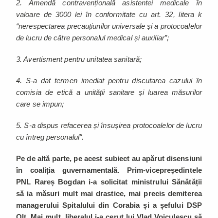
2. Amendă contravențională asistentei medicale în
valoare de 3000 lei în conformitate cu art. 32, litera k
“nerespectarea precauțiunilor universale și a protocoalelor
de lucru de către personalul medical și auxiliar”;
3. Avertisment pentru unitatea sanitară;
4. S-a dat termen imediat pentru discutarea cazului în
comisia de etică a unității sanitare și luarea măsurilor
care se impun;
5. S-a dispus refacerea și însușirea protocoalelor de lucru
cu întreg personalul".
Pe de altă parte, pe acest subiect au apărut disensiuni
în coaliția guvernamentală. Prim-vicepreședintele
PNL Rareș Bogdan i-a solicitat ministrului Sănătății
să ia măsuri mult mai drastice, mai precis demiterea
managerului Spitalului din Corabia și a șefului DSP
Olt. Mai mult, liberalul i-a cerut lui Vlad Voiculescu să