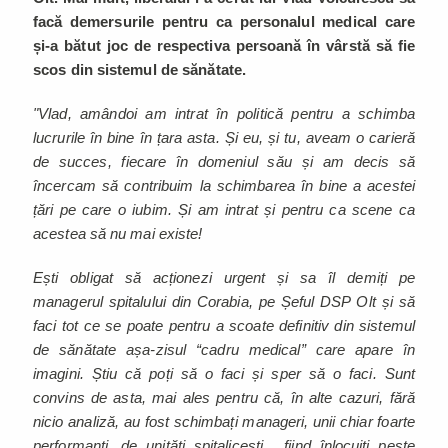
facă demersurile pentru ca personalul medical care
și-a bătut joc de respectiva persoană în vârstă să fie
scos din sistemul de sănătate.
"Vlad, amândoi am intrat în politică pentru a schimba
lucrurile în bine în țara asta. Și eu, și tu, aveam o carieră
de succes, fiecare în domeniul său și am decis să
încercam să contribuim la schimbarea în bine a acestei
țări pe care o iubim. Și am intrat și pentru ca scene ca
acestea să nu mai existe!
Ești obligat să acționezi urgent și sa îl demiți pe
managerul spitalului din Corabia, pe Șeful DSP Olt și să
faci tot ce se poate pentru a scoate definitiv din sistemul
de sănătate așa-zisul “cadru medical” care apare în
imagini. Știu că poți să o faci și sper să o faci. Sunt
convins de asta, mai ales pentru că, în alte cazuri, fără
nicio analiză, au fost schimbați manageri, unii chiar foarte
performanți, de unități spitalicești... fiind înlocuiți peste