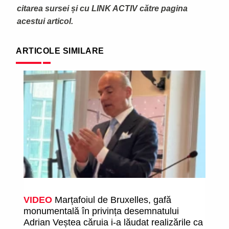
citarea sursei și cu LINK ACTIV către pagina
acestui articol.
ARTICOLE SIMILARE
VIDEO
Marțafoiul de Bruxelles, gafă
O
monumentală în privința desemnatului
î
Adrian Veștea căruia i-a lăudat realizările ca
fa