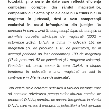
totodată, și o serie de date care reflectă eficiența
combaterii corupției din rândul magistraților,
comparativ cu Secția Specială care nu a trimis niciun
magistrat în judecată, deși a avut competență
exclusivă în cazul infracțiunilor din justiție:
"
În
perioada în care a avut în competență fapte de corupție și
asimilate corupției săvârșite de magistrați (2002 –
octombrie 2018), D.N.A. a trimis în judecată 161 de
magistrați (76 de procurori și 85 de judecători), iar în
aceeași perioadă au fost condamnați 100 de magistrați
(47 de procurori, 52 de judecători și 1 magistrat asistent).
Precizăm că, unele cauze în care D.N.A. a dispus
trimiterea în judecată a unor magistrați se află în
continuare în diferite faze de judecată".
"Nu există nicio hotărâre definitivă a vreunei instanțe care
să constate săvârșirea presupuselor abuzuri comise de
procurorii D.N.A.; numărul de dosare înregistrate la nivelul
D.N.A. care vizează procurori și judecători a fost aproape