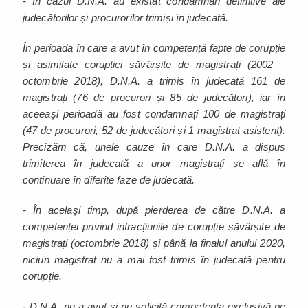
- În cazul D.N.A. au existat condamnări definitive ale
judecătorilor și procurorilor trimiși în judecată.
În perioada în care a avut în competență fapte de corupție
și asimilate corupției săvârșite de magistrați (2002 –
octombrie 2018), D.N.A. a trimis în judecată 161 de
magistrați (76 de procurori și 85 de judecători), iar în
aceeași perioadă au fost condamnați 100 de magistrați
(47 de procurori, 52 de judecători și 1 magistrat asistent).
Precizăm că, unele cauze în care D.N.A. a dispus
trimiterea în judecată a unor magistrați se află în
continuare în diferite faze de judecată.
- În același timp, după pierderea de către D.N.A. a
competenței privind infracțiunile de corupție săvârșite de
magistrați (octombrie 2018) și până la finalul anului 2020,
niciun magistrat nu a mai fost trimis în judecată pentru
corupție.
- D.N.A. nu a avut și nu solicită competența exclusivă pe