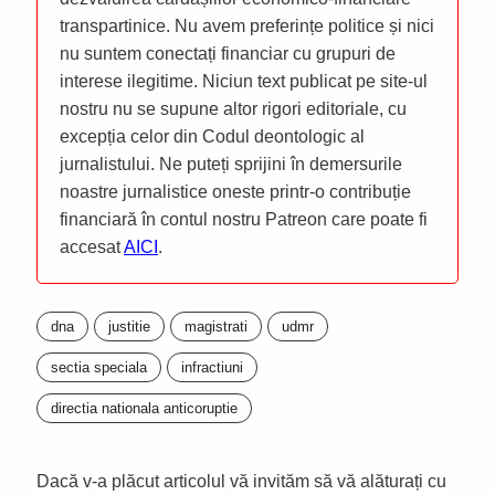
transpartinice. Nu avem preferințe politice și nici
nu suntem conectați financiar cu grupuri de
interese ilegitime. Niciun text publicat pe site-ul
nostru nu se supune altor rigori editoriale, cu
excepția celor din Codul deontologic al
jurnalistului. Ne puteți sprijini în demersurile
noastre jurnalistice oneste printr-o contribuție
financiară în contul nostru Patreon care poate fi
accesat
AICI
.
dna
justitie
magistrati
udmr
sectia speciala
infractiuni
directia nationala anticoruptie
Dacă v-a plăcut articolul vă invităm să vă alăturați cu