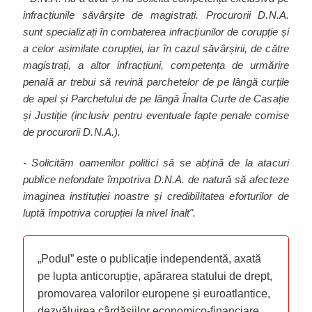
infracțiunile săvârșite de magistrați. Procurorii D.N.A.
sunt specializați în combaterea infracțiunilor de corupție și
a celor asimilate corupției, iar în cazul săvârșirii, de către
magistrați, a altor infracțiuni, competența de urmărire
penală ar trebui să revină parchetelor de pe lângă curțile
de apel și Parchetului de pe lângă Înalta Curte de Casație
și Justiție (inclusiv pentru eventuale fapte penale comise
de procurorii D.N.A.).
- Solicităm oamenilor politici să se abțină de la atacuri
publice nefondate împotriva D.N.A. de natură să afecteze
imaginea instituției noastre și credibilitatea eforturilor de
luptă împotriva corupției la nivel înalt".
„Podul” este o publicație independentă, axată
pe lupta anticorupție, apărarea statului de drept,
promovarea valorilor europene și euroatlantice,
dezvăluirea cârdășiilor economico-financiare