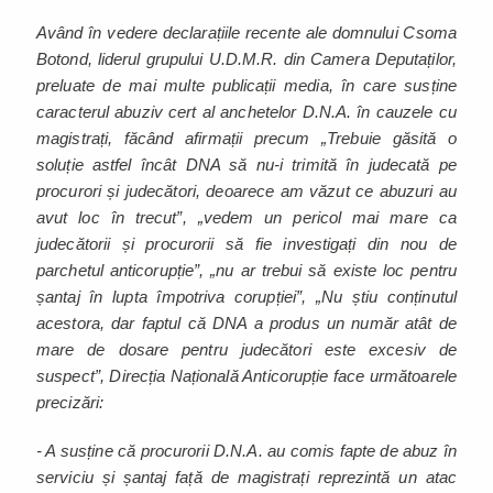
Având în vedere declarațiile recente ale domnului Csoma
Botond, liderul grupului U.D.M.R. din Camera Deputaților,
preluate de mai multe publicații media, în care susține
caracterul abuziv cert al anchetelor D.N.A. în cauzele cu
magistrați, făcând afirmații precum „Trebuie găsită o
soluție astfel încât DNA să nu-i trimită în judecată pe
procurori și judecători, deoarece am văzut ce abuzuri au
avut loc în trecut”, „vedem un pericol mai mare ca
judecătorii și procurorii să fie investigați din nou de
parchetul anticorupție”, „nu ar trebui să existe loc pentru
șantaj în lupta împotriva corupției”, „Nu știu conținutul
acestora, dar faptul că DNA a produs un număr atât de
mare de dosare pentru judecători este excesiv de
suspect”, Direcția Națională Anticorupție face următoarele
precizări:
- A susține că procurorii D.N.A. au comis fapte de abuz în
serviciu și șantaj față de magistrați reprezintă un atac