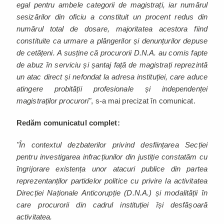
egal pentru ambele categorii de magistrați, iar numărul
sesizărilor din oficiu a constituit un procent redus din
numărul total de dosare, majoritatea acestora fiind
constituite ca urmare a plângerilor și denunțurilor depuse
de cetățeni.
A susține că procurorii D.N.A. au comis fapte
de abuz în serviciu și șantaj față de magistrați reprezintă
un atac direct și nefondat la adresa instituției, care aduce
atingere probității profesionale și independenței
magistraților procurori"
, s-a mai precizat în comunicat.
Redăm comunicatul complet:
"În contextul dezbaterilor privind desființarea Secției
pentru investigarea infracțiunilor din justiție constatăm cu
îngrijorare existența unor atacuri publice din partea
reprezentanților partidelor politice cu privire la activitatea
Direcției Naționale Anticorupție (D.N.A.) și modalității în
care procurorii din cadrul instituției își desfășoară
activitatea.