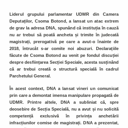
Liderul grupului parlamentar UDMR din Camera
Deputaților, Csoma Botond, a lansat un atac extrem
de grav la adresa DNA, spunând că instituția în cauză
nu ar trebui să poată ancheta și trimite în judecată
magistrați, prerogativă pe care a avut-o înainte de
2018, întrucât s-ar comite noi abuzuri. Declarațiile
făcute de Csoma Botond au venit pe fondul discuției
despre desființarea Secției Speciale, acesta susținând
că ar trebui creată o structură specială în cadrul
Parchetului General.
În acest context, DNA a lansat vineri un comunicat
prin care a demontat imensa manipulare propagată de
UDMR. Printre altele, DNA a subliniat că, spre
deosebire de Secția Specială, nu a avut și nu solicită
competență exclusivă în privința anchetării
infracțiunilor comise de magistrați. DNA a prezentat,