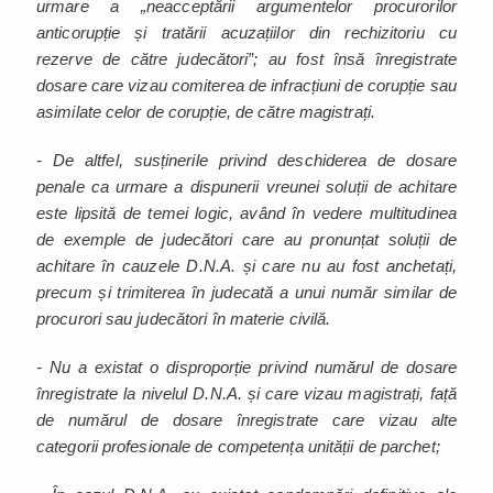
urmare a „neacceptării argumentelor procurorilor
anticorupție și tratării acuzațiilor din rechizitoriu cu
rezerve de către judecători”; au fost însă înregistrate
dosare care vizau comiterea de infracțiuni de corupție sau
asimilate celor de corupție, de către magistrați.
- De altfel, susținerile privind deschiderea de dosare
penale ca urmare a dispunerii vreunei soluții de achitare
este lipsită de temei logic, având în vedere multitudinea
de exemple de judecători care au pronunțat soluții de
achitare în cauzele D.N.A. și care nu au fost anchetați,
precum și trimiterea în judecată a unui număr similar de
procurori sau judecători în materie civilă.
- Nu a existat o disproporție privind numărul de dosare
înregistrate la nivelul D.N.A. și care vizau magistrați, față
de numărul de dosare înregistrate care vizau alte
categorii profesionale de competența unității de parchet;