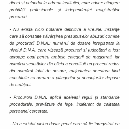
direct și nefondat la adresa instituției, care aduce atingere
probității profesionale și independenței magistraților
procurori.
- Nu există nicio hotărâre definitivă a vreunei instanțe
care să constate săvârșirea presupuselor abuzuri comise
de procurorii D.N.A.; numărul de dosare înregistrate la
nivelul D.N.A. care vizează procurori și judecători a fost
aproape egal pentru ambele categorii de magistrați, iar
numărul sesizărilor din oficiu a constituit un procent redus
din numărul total de dosare, majoritatea acestora fiind
constituite ca urmare a plângerilor și denunțurilor depuse
de cetățeni.
- Procurorii D.N.A. aplică aceleași reguli și standarde
procedurale, prevăzute de lege, indiferent de calitatea
persoanei cercetate,
- Nu a existat niciun dosar penal care să fie înregistrat ca