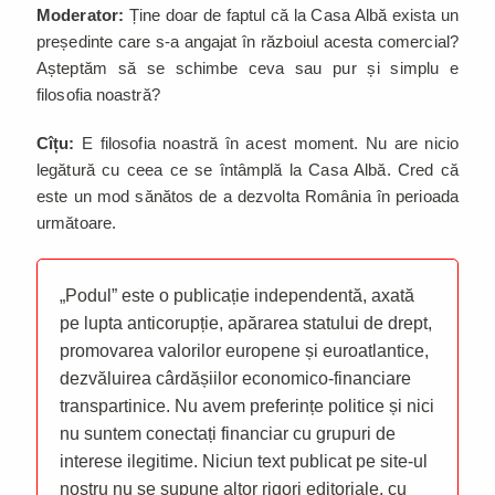
Moderator:
Ține doar de faptul că la Casa Albă exista un
președinte care s-a angajat în războiul acesta comercial?
Așteptăm să se schimbe ceva sau pur și simplu e
filosofia noastră?
Cîțu:
E filosofia noastră în acest moment. Nu are nicio
legătură cu ceea ce se întâmplă la Casa Albă. Cred că
este un mod sănătos de a dezvolta România în perioada
următoare.
„Podul” este o publicație independentă, axată
pe lupta anticorupție, apărarea statului de drept,
promovarea valorilor europene și euroatlantice,
dezvăluirea cârdășiilor economico-financiare
transpartinice. Nu avem preferințe politice și nici
nu suntem conectați financiar cu grupuri de
interese ilegitime. Niciun text publicat pe site-ul
nostru nu se supune altor rigori editoriale, cu