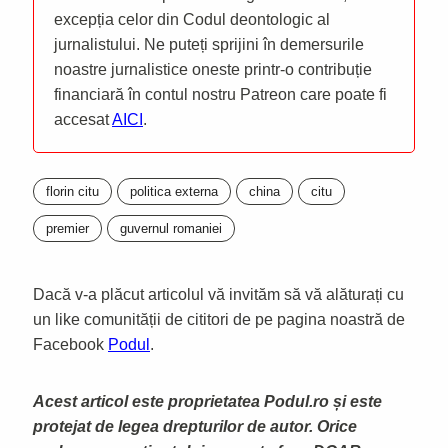
excepția celor din Codul deontologic al
jurnalistului. Ne puteți sprijini în demersurile
noastre jurnalistice oneste printr-o contribuție
financiară în contul nostru Patreon care poate fi
accesat
AICI
.
florin citu
politica externa
china
citu
premier
guvernul romaniei
Dacă v-a plăcut articolul vă invităm să vă alăturați cu
un like comunității de cititori de pe pagina noastră de
Facebook
Podul
.
Acest articol este proprietatea Podul.ro și este
protejat de legea drepturilor de autor. Orice