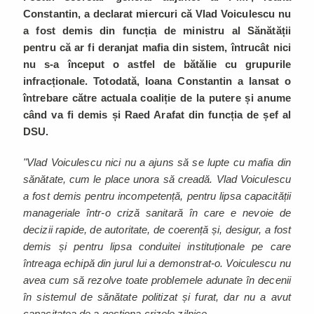
Constantin, a declarat miercuri că Vlad Voiculescu nu
a fost demis din funcția de ministru al Sănătății
pentru că ar fi deranjat mafia din sistem, întrucât nici
nu s-a început o astfel de bătălie cu grupurile
infracționale. Totodată, Ioana Constantin a lansat o
întrebare către actuala coaliție de la putere și anume
când va fi demis și Raed Arafat din funcția de șef al
DSU.
"Vlad Voiculescu nici nu a ajuns să se lupte cu mafia din
sănătate, cum le place unora să creadă. Vlad Voiculescu
a fost demis pentru incompetență, pentru lipsa capacității
manageriale într-o criză sanitară în care e nevoie de
decizii rapide, de autoritate, de coerență și, desigur, a fost
demis și pentru lipsa conduitei instituționale pe care
întreaga echipă din jurul lui a demonstrat-o. Voiculescu nu
avea cum să rezolve toate problemele adunate în decenii
în sistemul de sănătate politizat și furat, dar nu a avut
capacitatea de a gestiona crizele zilnice.