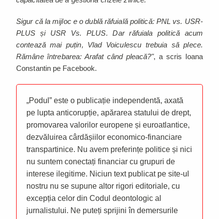
Sigur că la mijloc e o dublă răfuială politică: PNL vs. USR-
PLUS și USR Vs. PLUS. Dar răfuiala politică acum
contează mai puțin, Vlad Voiculescu trebuia să plece.
Rămâne întrebarea: Arafat când pleacă?"
, a scris Ioana
Constantin pe Facebook.
„Podul” este o publicație independentă, axată
pe lupta anticorupție, apărarea statului de drept,
promovarea valorilor europene și euroatlantice,
dezvăluirea cârdășiilor economico-financiare
transpartinice. Nu avem preferințe politice și nici
nu suntem conectați financiar cu grupuri de
interese ilegitime. Niciun text publicat pe site-ul
nostru nu se supune altor rigori editoriale, cu
excepția celor din Codul deontologic al
jurnalistului. Ne puteți sprijini în demersurile