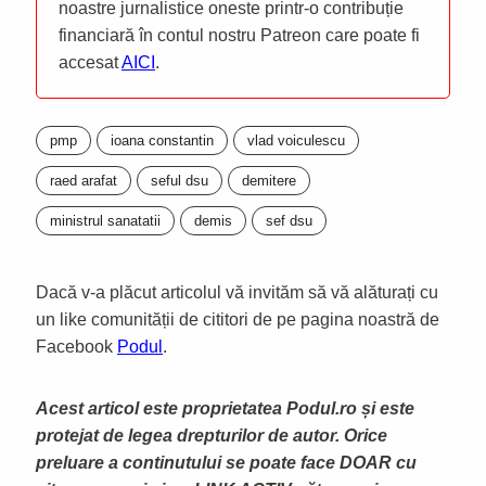
noastre jurnalistice oneste printr-o contribuție
financiară în contul nostru Patreon care poate fi
accesat
AICI
.
pmp
ioana constantin
vlad voiculescu
raed arafat
seful dsu
demitere
ministrul sanatatii
demis
sef dsu
Dacă v-a plăcut articolul vă invităm să vă alăturați cu
un like comunității de cititori de pe pagina noastră de
Facebook
Podul
.
Acest articol este proprietatea Podul.ro și este
protejat de legea drepturilor de autor. Orice
preluare a continutului se poate face DOAR cu