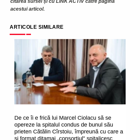
citarea sursei și cu LINK ACTIV către pagina
acestui articol.
ARTICOLE SIMILARE
De ce îi e frică lui Marcel Ciolacu să se
O
opereze la spitalul condus de bunul său
î
prieten Cătălin Cîrstoiu, împreună cu care a
fa
și format ditamai „consorțiul” spitalicesc
uc