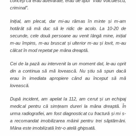
concep că erau adevărate, erau de tipul ”Vlad Voiculescu,
criminal”.
Inițial, am plecat, dar mi-au rămas în minte și m-am
hotărât să mă duc să le ridic de acolo. La 10-20 de
secunde, cele două persoane au venit lângă mine, inițial
m-au împins, m-au bruscat și ulterior m-au și lovit, m-au
călcat în mod repetat pe mâna dreaptă.
Cei de la pază au intervenit la un moment dat, le-au oprit
din a continua să mă lovească. Nu știu să spun dacă
erau în imediata apropiere când au început să mă
lovească.
După incident, am apelat la 112, am cerut și un echipaj
medical pentru că simțeam dureri la mâna dreaptă. În
urma radiografiei, am fost diagnosticat cu fractură și mi s-
a recomandat imobilizarea mâinii pentru trei săptămâni.
Mâna este imobilizată într-o atelă ghipsată.