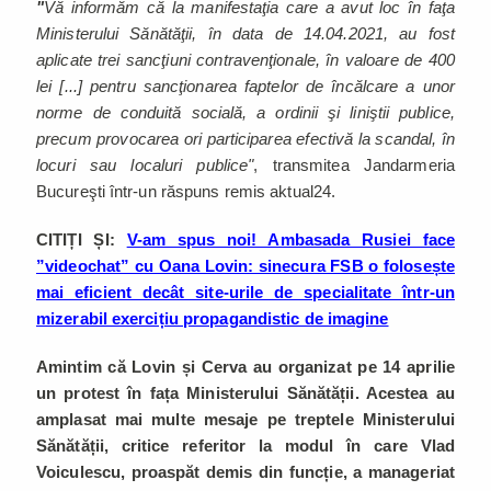
"
Vă informăm că la manifestaţia care a avut loc în faţa
Ministerului Sănătăţii, în data de 14.04.2021, au fost
aplicate trei sancţiuni contravenţionale, în valoare de 400
lei [...] pentru sancţionarea faptelor de încălcare a unor
norme de conduită socială, a ordinii şi liniştii publice,
precum provocarea ori participarea efectivă la scandal, în
locuri sau localuri publice"
, transmitea Jandarmeria
Bucureşti într-un răspuns remis aktual24.
CITIȚI ȘI:
V-am spus noi! Ambasada Rusiei face
”videochat” cu Oana Lovin: sinecura FSB o folosește
mai eficient decât site-urile de specialitate într-un
mizerabil exercițiu propagandistic de imagine
Amintim că Lovin și Cerva au organizat pe 14 aprilie
un protest în fața Ministerului Sănătății. Acestea au
amplasat mai multe mesaje pe treptele Ministerului
Sănătății, critice referitor la modul în care Vlad
Voiculescu, proaspăt demis din funcție, a manageriat