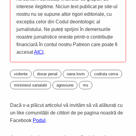
interese ilegitime. Niciun text publicat pe site-ul
nostru nu se supune altor rigori editoriale, cu
excepția celor din Codul deontologic al
jurnalistului. Ne puteți sprijini în demersurile
noastre jurnalistice oneste printr-o contribuție
financiară în contul nostru Patreon care poate fi
accesat
AICI
.
violente
dosar penal
oana lovin
codruta cerva
ministerul sanatatii
agresiune
ms
Dacă v-a plăcut articolul vă invităm să vă alăturați cu
un like comunității de cititori de pe pagina noastră de
Facebook
Podul
.