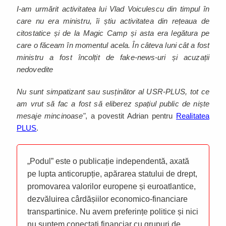
I-am urmărit activitatea lui Vlad Voiculescu din timpul în
care nu era ministru, îi știu activitatea din rețeaua de
citostatice și de la Magic Camp și asta era legătura pe
care o făceam în momentul acela. În câteva luni cât a fost
ministru a fost încolțit de fake-news-uri și acuzații
nedovedite
Nu sunt simpatizant sau susținător al USR-PLUS, tot ce
am vrut să fac a fost să eliberez spațiul public de niște
mesaje mincinoase"
, a povestit Adrian pentru
Realitatea
PLUS
.
„Podul” este o publicație independentă, axată
pe lupta anticorupție, apărarea statului de drept,
promovarea valorilor europene și euroatlantice,
dezvăluirea cârdășiilor economico-financiare
transpartinice. Nu avem preferințe politice și nici
nu suntem conectați financiar cu grupuri de