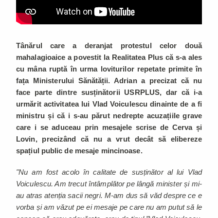
Tânărul care a deranjat protestul celor două
mahalagioaice a povestit la Realitatea Plus că s-a ales
cu mâna ruptă în urma loviturilor repetate primite în
fața Ministerului Sănătății. Adrian a precizat că nu
face parte dintre susținătorii USRPLUS, dar că i-a
urmărit activitatea lui Vlad Voiculescu dinainte de a fi
ministru și că i s-au părut nedrepte acuzațiile grave
care i se aduceau prin mesajele scrise de Cerva și
Lovin, precizând că nu a vrut decât să elibereze
spațiul public de mesaje mincinoase.
"Nu am fost acolo în calitate de susținător al lui Vlad
Voiculescu. Am trecut întâmplător pe lângă minister și mi-
au atras atenția sacii negri. M-am dus să văd despre ce e
vorba și am văzut pe ei mesaje pe care nu am putut să le