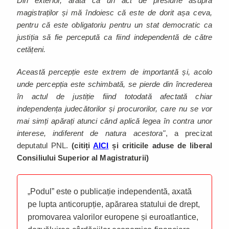
Din exterior, arată ca un act de presiune asupra
magistraților și mă îndoiesc că este de dorit așa ceva,
pentru că este obligatoriu pentru un stat democratic ca
justiția să fie percepută ca fiind independentă de către
cetățeni.
Această percepție este extrem de importantă și, acolo
unde percepția este schimbată, se pierde din încrederea
în actul de justiție fiind totodată afectată chiar
independența judecătorilor și procurorilor, care nu se vor
mai simți apărați atunci când aplică legea în contra unor
interese, indiferent de natura acestora"
, a precizat
deputatul PNL.
(citiți
AICI
și criticile aduse de liberal
Consiliului Superior al Magistraturii)
„Podul” este o publicație independentă, axată
pe lupta anticorupție, apărarea statului de drept,
promovarea valorilor europene și euroatlantice,