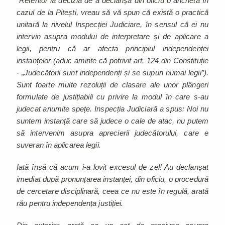
"Referitor la decizia de a declanșa din oficiu o anchetă în
cazul de la Pitești, vreau să vă spun că există o practică
unitară la nivelul Inspecției Judiciare, în sensul că ei nu
intervin asupra modului de interpretare și de aplicare a
legii, pentru că ar afecta principiul independenței
instanțelor (aduc aminte că potrivit art. 124 din Constituție
- „Judecătorii sunt independenți și se supun numai legii”).
Sunt foarte multe rezoluții de clasare ale unor plângeri
formulate de justițiabili cu privire la modul în care s-au
judecat anumite spețe. Inspecția Judiciară a spus: Noi nu
suntem instanță care să judece o cale de atac, nu putem
să intervenim asupra aprecierii judecătorului, care e
suveran în aplicarea legii.
Iată însă că acum i-a lovit excesul de zel! Au declanșat
imediat după pronunțarea instanței, din oficiu, o procedură
de cercetare disciplinară, ceea ce nu este în regulă, arată
rău pentru independența justiției.