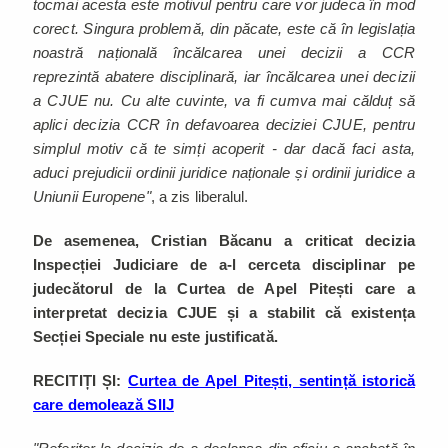
tocmai acesta este motivul pentru care vor judeca în mod
corect. Singura problemă, din păcate, este că în legislația
noastră națională încălcarea unei decizii a CCR
reprezintă abatere disciplinară, iar încălcarea unei decizii
a CJUE nu. Cu alte cuvinte, va fi cumva mai călduț să
aplici decizia CCR în defavoarea deciziei CJUE, pentru
simplul motiv că te simți acoperit - dar dacă faci asta,
aduci prejudicii ordinii juridice naționale și ordinii juridice a
Uniunii Europene"
, a zis liberalul.
De asemenea, Cristian Băcanu a criticat decizia
Inspecției Judiciare de a-l cerceta disciplinar pe
judecătorul de la Curtea de Apel Pitești care a
interpretat decizia CJUE și a stabilit că existența
Secției Speciale nu este justificată.
RECITIȚI ȘI:
Curtea de Apel Pitești, sentință istorică
care demolează SIIJ