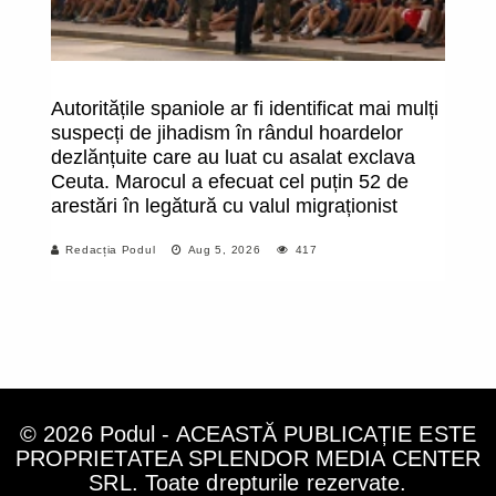
Autoritățile spaniole ar fi identificat mai mulți
N
suspecți de jihadism în rândul hoardelor
ci
dezlănțuite care au luat cu asalat exclava
Ru
Ceuta. Marocul a efecuat cel puțin 52 de
pa
arestări în legătură cu valul migraționist
re
co
Redacția Podul
Aug 5, 2026
417
c
i
© 2026 Podul - ACEASTĂ PUBLICAȚIE ESTE
PROPRIETATEA SPLENDOR MEDIA CENTER
SRL. Toate drepturile rezervate.