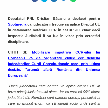
Deputatul PNL Cristian Băcanu a declarat pentru
Spotmedia
că judecătorii trebuie să aplice Dreptul UE
în defavoarea hotărârii CCR în cazul SIIJ, chiar dacă
Inspecția Judiciară îi va lua în vizor prin cercetări
disciplinare.
CITIȚI ȘI:
Mobilizare împotriva CCR-ului lui
Dorneanu. 25 de organizații civice cer demisia
judecătorilor Curții Constituționale care, prin ultima
decizie, "aruncă afară România din Uniunea
Europeană"
"Dacă judecătorul este corect, va aplica dreptul UE în
baza principiului efectului direct. Iar eu cred că 99% dintre
judecătorii din România sunt oameni corecți, principiali și
care au muncit enorm ca să ajungă acolo unde sunt și