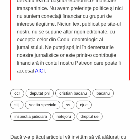
dezvăluirea cârdășiilor economico-financiare
transpartinice. Nu avem preferințe politice și nici
nu suntem conectați financiar cu grupuri de
interese ilegitime. Niciun text publicat pe site-ul
nostru nu se supune altor rigori editoriale, cu
excepția celor din Codul deontologic al
jurnalistului. Ne puteți sprijini în demersurile
noastre jurnalistice oneste printr-o contribuție
financiară în contul nostru Patreon care poate fi
accesat
AICI
.
ccr
deputat pnl
cristian bacanu
bacanu
siij
sectia speciala
ss
cjue
inspectia judiciara
netejoru
dreptul ue
Dacă v-a plăcut articolul vă invităm să vă alăturați cu