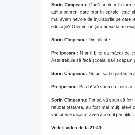
Sorin Cîmpeanu:
Dacă suntem în țara cu
atâția oameni care mor în spitale, este 
mai avem nevoie de înjurăturile pe care le
educație? Oamenii în țara aceasta nu reuș
Sorin Cîmpeanu:
Din păcate.
Prelipceanu:
N-ar fi bine ca măcar de co
Asta trebuie să facă școala, să-i scăpăm pe
Sorin Cîmpeanu:
Nu pot să fiu părtaș la
Prelipceanu:
Ba da! Vă spun eu, asta ar 
Sorin Cîmpeanu:
Pot să vă spun că într-
refuzat testarea, au fost mai mulți elevi
vaccineze dacă ar avea acordul părinților. 
Vedeți video de la 21:40: