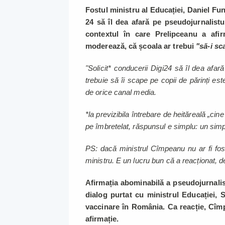
Fostul ministru al Educației, Daniel Fun
24 să îl dea afară pe pseudojurnalistu
contextul în care Prelipceanu a afi
moderează, că școala ar trebui
"să-i sca
"Solicit* conducerii Digi24 să îl dea afa
trebuie să îi scape pe copii de părinți est
de orice canal media.
*la previzibila întrebare de heităreală „cine
pe îmbretelat, răspunsul e simplu: un simpl
PS: dacă ministrul Cîmpeanu nu ar fi fost
ministru. E un lucru bun că a reacționat, d
Afirmația abominabilă a pseudojurnalis
dialog purtat cu ministrul Educației, S
vaccinare în România. Ca reacție, Cîm
afirmație.