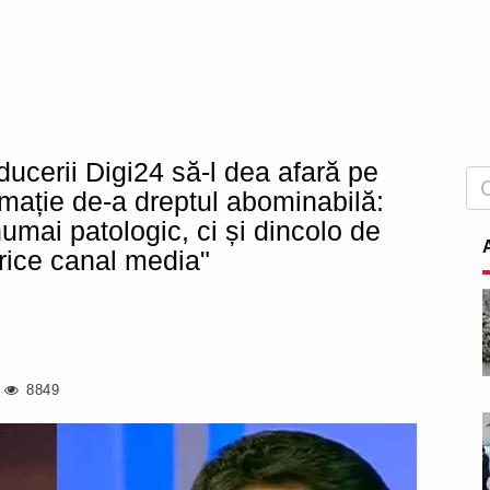
ucerii Digi24 să-l dea afară pe
rmație de-a dreptul abominabilă:
umai patologic, ci și dincolo de
orice canal media"
8849