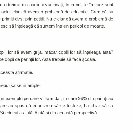
 o treime din oameni vaccinați, în condițiile în care sunt
absolut clar că avem o problemă de educație. Cred că nu
 primiți dvs. prin petiții. Nu e clar că avem o problemă de
esc să înțeleagă că suntem într-un pericol de moarte.
piii lor să avem grijă, măcar copiii lor să înțeleagă asta?
 copii de părinții lor. Asta trebuie să facă școala.
 această afirmație.
trebui să se întâmple!
un exemplu pe care vi l-am dat, în care 99% din părinți au
 care au spus că ei ar vrea să se testeze, ba chiar să sa
Și educația ajută. Ajută și din această perspectivă.