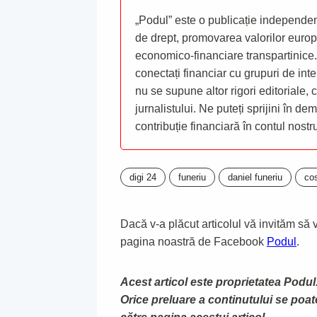
„Podul” este o publicație independent
de drept, promovarea valorilor europ
economico-financiare transpartinice.
conectați financiar cu grupuri de inte
nu se supune altor rigori editoriale,
jurnalistului. Ne puteți sprijini în de
contribuție financiară în contul nost
digi 24
funeriu
daniel funeriu
co
Dacă v-a plăcut articolul vă invităm să vă
pagina noastră de Facebook
Podul
.
Acest articol este proprietatea Podul.
Orice preluare a continutului se poa