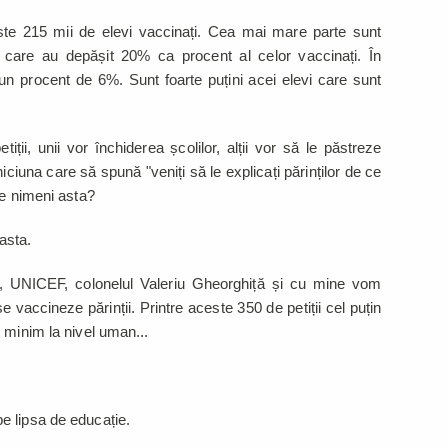
te 215 mii de elevi vaccinați. Cea mai mare parte sunt
, care au depășit 20% ca procent al celor vaccinați. În
un procent de 6%. Sunt foarte puțini acei elevi care sunt
iții, unii vor închiderea școlilor, alții vor să le păstreze
niciuna care să spună "veniți să le explicați părinților de ce
re nimeni asta?
 asta.
, UNICEF, colonelul Valeriu Gheorghiță și cu mine vom
 vaccineze părinții. Printre aceste 350 de petiții cel puțin
 minim la nivel uman...
e lipsa de educație.