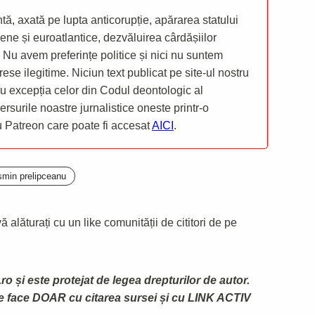
ă, axată pe lupta anticorupție, apărarea statului
ene și euroatlantice, dezvăluirea cârdășiilor
 Nu avem preferințe politice și nici nu suntem
rese ilegitime. Niciun text publicat pe site-ul nostru
 cu excepția celor din Codul deontologic al
mersurile noastre jurnalistice oneste printr-o
ru Patreon care poate fi accesat
AICI
.
smin prelipceanu
 alăturați cu un like comunității de cititori de pe
ro și este protejat de legea drepturilor de autor.
te face DOAR cu citarea sursei și cu LINK ACTIV