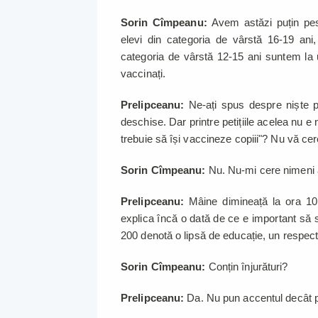
Sorin Cîmpeanu:
Avem astăzi puțin pes
elevi din categoria de vârstă 16-19 ani
categoria de vârstă 12-15 ani suntem la 
vaccinați.
Prelipceanu:
Ne-ați spus despre niște pet
deschise. Dar printre petițiile acelea nu e 
trebuie să își vaccineze copiii"? Nu vă ce
Sorin Cîmpeanu:
Nu. Nu-mi cere nimeni
Prelipceanu:
Mâine dimineață la ora 10
explica încă o dată de ce e important să se
200 denotă o lipsă de educație, un respect
Sorin Cîmpeanu:
Conțin înjurături?
Prelipceanu:
Da. Nu pun accentul decât p