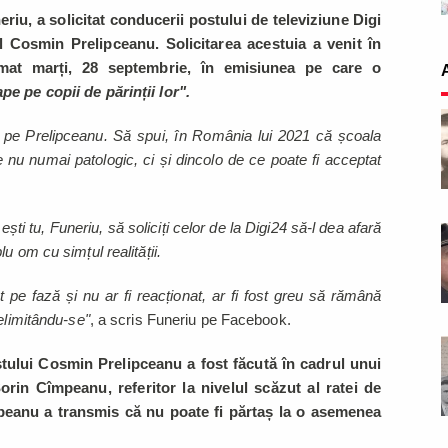
eriu, a solicitat conducerii postului de televiziune Digi
l Cosmin Prelipceanu. Solicitarea acestuia a venit în
rmat marți, 28 septembrie, în emisiunea pe care o
pe pe copii de părinții lor".
ră pe Prelipceanu. Să spui, în România lui 2021 că școala
e nu numai patologic, ci și dincolo de ce poate fi acceptat
 ești tu, Funeriu, să soliciți celor de la Digi24 să-l dea afară
u om cu simțul realității.
 pe fază și nu ar fi reacționat, ar fi fost greu să rămână
elimitându-se"
, a scris Funeriu pe Facebook.
tului Cosmin Prelipceanu a fost făcută în cadrul unui
orin Cîmpeanu, referitor la nivelul scăzut al ratei de
peanu a transmis că nu poate fi părtaș la o asemenea