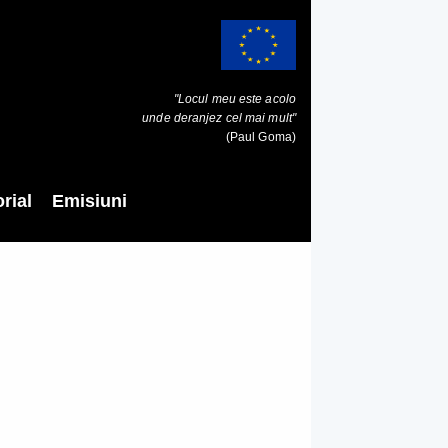
"Locul meu este acolo
unde deranjez cel mai mult"
(Paul Goma)
rial
Emisiuni