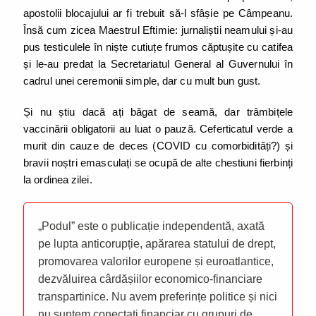
apostolii blocajului ar fi trebuit să-l sfâșie pe Câmpeanu.
Însă cum zicea Maestrul Eftimie: jurnaliștii neamului și-au
pus testiculele în niște cutiuțe frumos căptușite cu catifea
și le-au predat la Secretariatul General al Guvernului în
cadrul unei ceremonii simple, dar cu mult bun gust.
Și nu știu dacă ați băgat de seamă, dar trâmbițele
vaccinării obligatorii au luat o pauză. Ceferticatul verde a
murit din cauze de deces (COVID cu comorbidități?) și
bravii noștri emasculați se ocupă de alte chestiuni fierbinți
la ordinea zilei.
„Podul” este o publicație independentă, axată
pe lupta anticorupție, apărarea statului de drept,
promovarea valorilor europene și euroatlantice,
dezvăluirea cârdășiilor economico-financiare
transpartinice. Nu avem preferințe politice și nici
nu suntem conectați financiar cu grupuri de