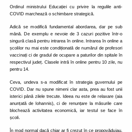
Ordinul ministrului Educației cu privire la regulile anti-
COVID marchează o schimbare strategică.
Adică se modifică fundamental abordarea, dar pe sub
mână. De exemplu e nevoie de 3 cazuri pozitive într-o
singură clasă pentru intrarea în online. Intrarea în online a
școlilor nu mai este condiționată de numărul de profesori
vaccinați ci de gradul de ocupare a paturilor din spitale în
respectivul județ. Clasele intră în online pentru 10 zile, nu
pentru 14.
Ceva, undeva s-a modificat în strategia guvernului pe
COVID. Dar nu spune nimeni clar asta, prea au fost unii
isterici până zilele trecute. Ideea nu este de relaxare (aia
anunțată de Iohannis), ci de renunțare la măsurile care
blochează activitatea economică, iar testul se face în
școli.
În mod normal dacă chiar ar fi crezut în ce propovăduiau,