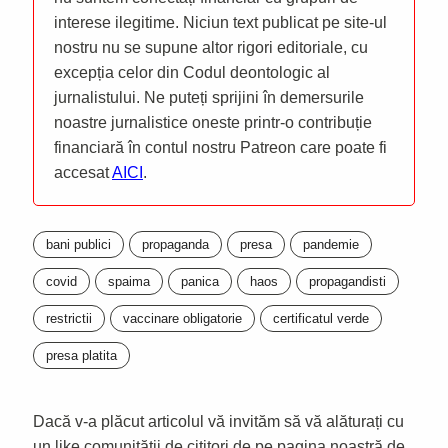
interese ilegitime. Niciun text publicat pe site-ul
nostru nu se supune altor rigori editoriale, cu
excepția celor din Codul deontologic al
jurnalistului. Ne puteți sprijini în demersurile
noastre jurnalistice oneste printr-o contribuție
financiară în contul nostru Patreon care poate fi
accesat
AICI
.
bani publici
propaganda
presa
pandemie
covid
spaima
panica
haos
propagandisti
restrictii
vaccinare obligatorie
certificatul verde
presa platita
Dacă v-a plăcut articolul vă invităm să vă alăturați cu
un like comunității de cititori de pe pagina noastră de