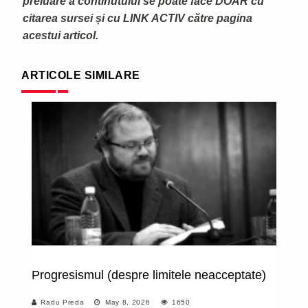
preluare a continutului se poate face DOAR cu
citarea sursei și cu LINK ACTIV către pagina
acestui articol.
ARTICOLE SIMILARE
Progresismul (despre limitele neacceptate)
Mo
(
Radu Preda
May 8, 2026
1650