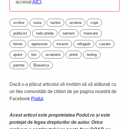
accesat
AICI
.
scriitor
rusia
razboi
ucraina
copii
publicist
radu preda
oameni
mancare
femei
agresiune
invazie
refugiati
cazare
ajutor
bor
ucraineni
preot
teolog
parinte
Biaserica
Dacă v-a plăcut articolul vă invităm să vă alăturați cu
un like comunității de cititori de pe pagina noastră de
Facebook
Podul
.
Acest articol este proprietatea Podul.ro și este
protejat de legea drepturilor de autor. Orice