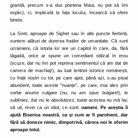
graniță, precum s-a dus prietena Maia, nu pot să îmi
explic), ci, implicată la fața locului, încearcă să ofere
binele.
La Siret, aproape de Sighet sau în alte puncte fierbinți,
suntem alături de durerea fraților de umanitate. Că sunt
ucrainieni, că istoria lor are un capitol în care, da, fără
tăgadă, orice ar spune un comediant stilizat în erou
(scuze, dar nu îmi pot reprima sentimentul că am dat de
camera de machiaj!), au luat teritorii istorice românești,
cu frații noștri cu tot, pe care apoi, până azi, s-au pișat
abundent, toate aceste ”nuanțe”, pe care, mai ales prin
vorbe anume vulgare (nu, nu am spus bulgare!), le
subliniez, dar nu le absolutizez, toate acestea nu mă fac
să uit, revin ca un idiot, ce sunt:
oameni
.
Pe aceștia îi
ajută Biserica noastră, ca și cum ar fi parohieni, dar
fără să doneze nimic, dimpotrivă, cărora noi le oferim
aproape totul.