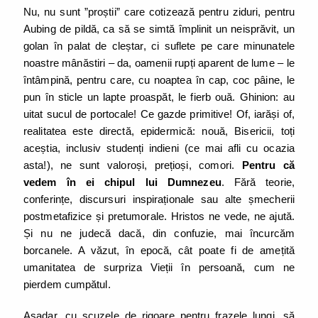
Nu, nu sunt ”proștii” care cotizează pentru ziduri, pentru
Aubing de pildă, ca să se simtă împlinit un neisprăvit, un
golan în palat de cleștar, ci suflete pe care minunatele
noastre mânăstiri – da, oamenii rupți aparent de lume – le
întâmpină, pentru care, cu noaptea în cap, coc pâine, le
pun în sticle un lapte proaspăt, le fierb ouă. Ghinion: au
uitat sucul de portocale! Ce gazde primitive! Of, iarăși of,
realitatea este directă, epidermică: nouă, Bisericii, toți
aceștia, inclusiv studenți indieni (ce mai afli cu ocazia
asta!), ne sunt valoroși, prețioși, comori.
Pentru că
vedem în ei chipul lui Dumnezeu
. Fără teorie,
conferințe, discursuri inspiraționale sau alte șmecherii
postmetafizice și pretumorale. Hristos ne vede, ne ajută.
Și nu ne judecă dacă, din confuzie, mai încurcăm
borcanele. A văzut, în epocă, cât poate fi de amețită
umanitatea de surpriza Vieții în persoană, cum ne
pierdem cumpătul.
Așadar, cu scuzele de rigoare pentru frazele lungi, să