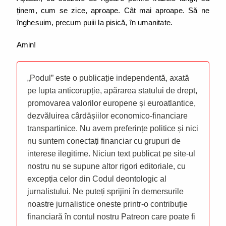
ținem, cum se zice, aproape. Cât mai aproape. Să ne
înghesuim, precum puiii la pisică, în umanitate.
Amin!
„Podul” este o publicație independentă, axată
pe lupta anticorupție, apărarea statului de drept,
promovarea valorilor europene și euroatlantice,
dezvăluirea cârdășiilor economico-financiare
transpartinice. Nu avem preferințe politice și nici
nu suntem conectați financiar cu grupuri de
interese ilegitime. Niciun text publicat pe site-ul
nostru nu se supune altor rigori editoriale, cu
excepția celor din Codul deontologic al
jurnalistului. Ne puteți sprijini în demersurile
noastre jurnalistice oneste printr-o contribuție
financiară în contul nostru Patreon care poate fi