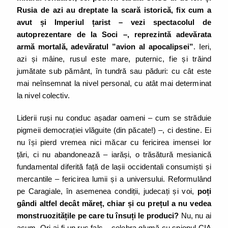
Rusia de azi au dreptate la scară istorică, fix cum a
avut și Imperiul țarist – vezi spectacolul de
autoprezentare de la Soci –, reprezintă adevărata
armă mortală, adevăratul ”avion al apocalipsei”
. Ieri,
azi și mâine, rusul este mare, puternic, fie și trăind
jumătate sub pământ, în tundră sau păduri: cu cât este
mai neînsemnat la nivel personal, cu atât mai determinat
la nivel colectiv.
Liderii ruși nu conduc așadar oameni – cum se străduie
pigmeii democrației vlăguite (din păcate!) –, ci destine. Ei
nu își pierd vremea nici măcar cu fericirea imensei lor
țări, ci nu abandonează – iarăși, o trăsătură mesianică
fundamental diferită față de lașii occidentali consumiști și
mercantile – fericirea lumii și a universului. Reformulând
pe Caragiale, în asemenea condiții, judecați și voi,
poți
gândi altfel decât măreț, chiar și cu prețul a nu vedea
monstruozitățile pe care tu însuți le produci?
Nu, nu ai
acum. Ori ai fi un rus fals – celebra glumă cu spionul CIA