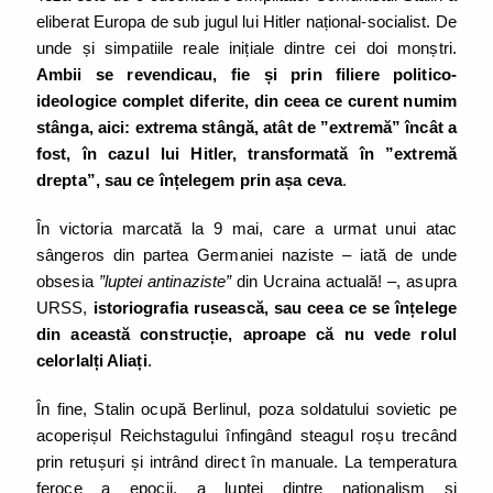
eliberat Europa de sub jugul lui Hitler național-socialist. De
unde și simpatiile reale inițiale dintre cei doi monștri.
Ambii se revendicau, fie și prin filiere politico-
ideologice complet diferite, din ceea ce curent numim
stânga, aici: extrema stângă, atât de ”extremă” încât a
fost, în cazul lui Hitler, transformată în ”extremă
drepta”, sau ce înțelegem prin așa ceva
.
În victoria marcată la 9 mai, care a urmat unui atac
sângeros din partea Germaniei naziste – iată de unde
obsesia
”luptei antinaziste”
din Ucraina actuală! –, asupra
URSS,
istoriografia rusească, sau ceea ce se înțelege
din această construcție, aproape că nu vede rolul
celorlalți Aliați
.
În fine, Stalin ocupă Berlinul, poza soldatului sovietic pe
acoperișul Reichstagului înfingând steagul roșu trecând
prin retușuri și intrând direct în manuale. La temperatura
feroce a epocii, a luptei dintre naționalism și