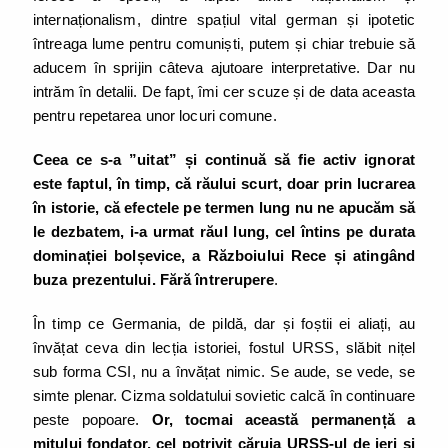
internaționalism, dintre spațiul vital german și ipotetic
întreaga lume pentru comuniști, putem și chiar trebuie să
aducem în sprijin câteva ajutoare interpretative. Dar nu
intrăm în detalii. De fapt, îmi cer scuze și de data aceasta
pentru repetarea unor locuri comune.
Ceea ce s-a ”uitat” și continuă să fie activ ignorat
este faptul, în timp, că răului scurt, doar prin lucrarea
în istorie, că efectele pe termen lung nu ne apucăm să
le dezbatem, i-a urmat răul lung, cel întins pe durata
dominației bolșevice, a Războiului Rece și atingând
buza prezentului. Fără întrerupere
.
În timp ce Germania, de pildă, dar și foștii ei aliați, au
învățat ceva din lecția istoriei, fostul URSS, slăbit nițel
sub forma CSI, nu a învățat nimic. Se aude, se vede, se
simte plenar. Cizma soldatului sovietic calcă în continuare
peste popoare.
Or, tocmai această permanență a
mitului fondator, cel potrivit căruia URSS-ul de ieri și