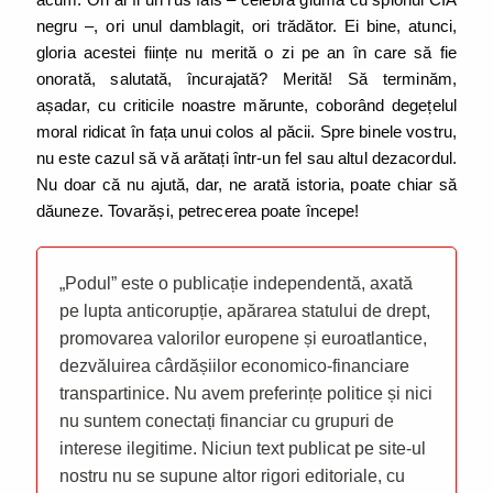
negru –, ori unul damblagit, ori trădător. Ei bine, atunci,
gloria acestei ființe nu merită o zi pe an în care să fie
onorată, salutată, încurajată? Merită! Să terminăm,
așadar, cu criticile noastre mărunte, coborând degețelul
moral ridicat în fața unui colos al păcii. Spre binele vostru,
nu este cazul să vă arătați într-un fel sau altul dezacordul.
Nu doar că nu ajută, dar, ne arată istoria, poate chiar să
dăuneze. Tovarăși, petrecerea poate începe!
„Podul” este o publicație independentă, axată
pe lupta anticorupție, apărarea statului de drept,
promovarea valorilor europene și euroatlantice,
dezvăluirea cârdășiilor economico-financiare
transpartinice. Nu avem preferințe politice și nici
nu suntem conectați financiar cu grupuri de
interese ilegitime. Niciun text publicat pe site-ul
nostru nu se supune altor rigori editoriale, cu