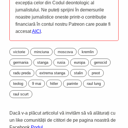
excepția celor din Codul deontologic al
jurnalistului. Ne puteți sprijini în demersurile
noastre jurnalistice oneste printr-o contribuție
financiară în contul nostru Patreon care poate fi
accesat
AICI
.
victorie
minciuna
moscova
kremlin
germania
stanga
rusia
europa
genocid
radu preda
extrema stanga
stalin
preot
teolog
9 mai
hitler
parinte
raul lung
raul scurt
Dacă v-a plăcut articolul vă invităm să vă alăturați cu
un like comunității de cititori de pe pagina noastră de
Facebook
Podul
.