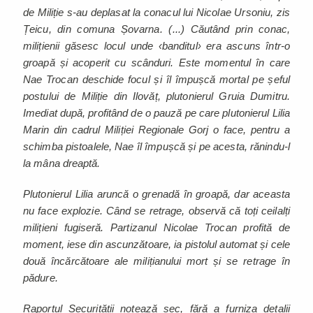
de Miliție s-au deplasat la conacul lui Nicolae Ursoniu, zis
Țeicu, din comuna Șovarna. (...) Căutând prin conac,
milițienii găsesc locul unde ‹banditul› era ascuns într-o
groapă și acoperit cu scânduri. Este momentul în care
Nae Trocan deschide focul și îl împușcă mortal pe șeful
postului de Miliție din Ilovăț, plutonierul Gruia Dumitru.
Imediat după, profitând de o pauză pe care plutonierul Lilia
Marin din cadrul Miliției Regionale Gorj o face, pentru a
schimba pistoalele, Nae îl împușcă și pe acesta, rănindu-l
la mâna dreaptă.
Plutonierul Lilia aruncă o grenadă în groapă, dar aceasta
nu face explozie. Când se retrage, observă că toți ceilalți
milițieni fugiseră. Partizanul Nicolae Trocan profită de
moment, iese din ascunzătoare, ia pistolul automat și cele
două încărcătoare ale milițianului mort și se retrage în
pădure.
Raportul Securității notează sec, fără a furniza detalii