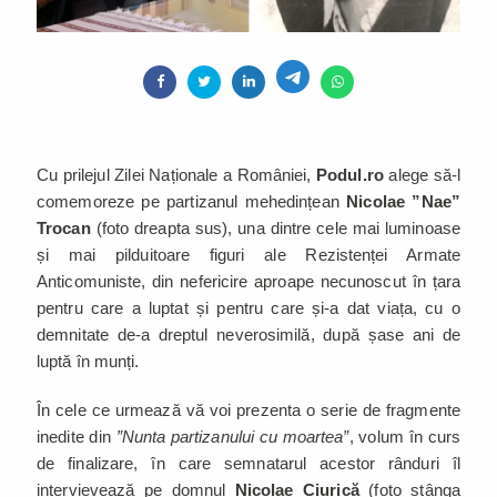
Cu prilejul Zilei Naționale a României,
Podul.ro
alege să-l
comemoreze pe partizanul mehedințean
Nicolae ”Nae”
Trocan
(foto dreapta sus), una dintre cele mai luminoase
și mai pilduitoare figuri ale Rezistenței Armate
Anticomuniste, din nefericire aproape necunoscut în țara
pentru care a luptat și pentru care și-a dat viața, cu o
demnitate de-a dreptul neverosimilă, după șase ani de
luptă în munți.
În cele ce urmează vă voi prezenta o serie de fragmente
inedite din
”Nunta partizanului cu moartea”
, volum în curs
de finalizare, în care semnatarul acestor rânduri îl
intervievează pe domnul
Nicolae Ciurică
(foto stânga