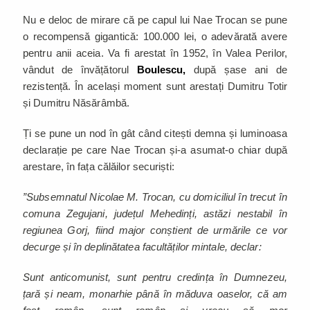
Nu e deloc de mirare că pe capul lui Nae Trocan se pune
o recompensă gigantică: 100.000 lei, o adevărată avere
pentru anii aceia. Va fi arestat în 1952, în Valea Perilor,
vândut de învățătorul
Boulescu,
după șase ani de
rezistență. În același moment sunt arestați Dumitru Totir
și Dumitru Năsărâmbă.
Ți se pune un nod în gât când citești demna și luminoasa
declarație pe care Nae Trocan și-a asumat-o chiar după
arestare, în fața călăilor securiști:
”Subsemnatul Nicolae M. Trocan, cu domiciliul în trecut în
comuna Zegujani, județul Mehedinți, astăzi nestabil în
regiunea Gorj, fiind major conștient de urmările ce vor
decurge și în deplinătatea facultăților mintale, declar:
Sunt anticomunist, sunt pentru credința în Dumnezeu,
țară și neam, monarhie până în măduva oaselor, că am