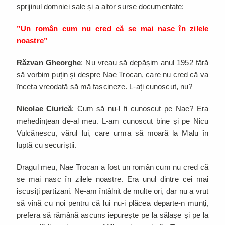
sprijinul domniei sale și a altor surse documentate:
”Un român cum nu cred că se mai nasc în zilele
noastre”
Răzvan Gheorghe
: Nu vreau să depășim anul 1952 fără
să vorbim puțin și despre Nae Trocan, care nu cred că va
înceta vreodată să mă fascineze. L-ați cunoscut, nu?
Nicolae Ciurică
: Cum să nu-l fi cunoscut pe Nae? Era
mehedințean de-al meu. L-am cunoscut bine și pe Nicu
Vulcănescu, vărul lui, care urma să moară la Malu în
luptă cu securiștii.
Dragul meu, Nae Trocan a fost un român cum nu cred că
se mai nasc în zilele noastre. Era unul dintre cei mai
iscusiți partizani. Ne-am întâlnit de multe ori, dar nu a vrut
să vină cu noi pentru că lui nu-i plăcea departe-n munți,
prefera să rămână ascuns iepurește pe la sălașe și pe la