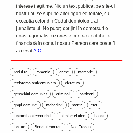
interese ilegitime. Niciun text publicat pe site-ul
nostru nu se supune altor rigori editoriale, cu
excepția celor din Codul deontologic al
jurnalistului. Ne puteți sprijini în demersurile
noastre jurnalistice oneste printr-o contribuție
financiară în contul nostru Patreon care poate fi
accesat
AICI
.
podul.ro
romania
crime
memorie
rezistenta anticomunista
dictatura
genocidul comunist
criminali
partizani
gropi comune
mehedinti
martir
erou
luptatori anticomunisti
nicolae ciurica
banat
ion uta
Banatul montan
Nae Trocan