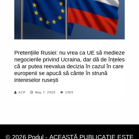
Pretențiile Rusiei: nu vrea ca UE să medieze
Mi
negocierile privind Ucraina, dar dă de înțeles
9 
că ar putea reevalua decizia în cazul în care
N
europenii se apucă să cânte în strună
R
intereselor rusești
co
d
ACP
May 7, 2026
1005
ai
© 2026 Podul - ACEASTĂ PUBLICAȚIE ESTE