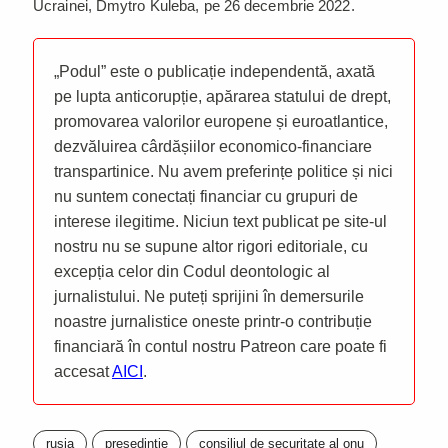
Ucrainei, Dmytro Kuleba, pe 26 decembrie 2022.
„Podul” este o publicație independentă, axată
pe lupta anticorupție, apărarea statului de drept,
promovarea valorilor europene și euroatlantice,
dezvăluirea cârdășiilor economico-financiare
transpartinice. Nu avem preferințe politice și nici
nu suntem conectați financiar cu grupuri de
interese ilegitime. Niciun text publicat pe site-ul
nostru nu se supune altor rigori editoriale, cu
excepția celor din Codul deontologic al
jurnalistului. Ne puteți sprijini în demersurile
noastre jurnalistice oneste printr-o contribuție
financiară în contul nostru Patreon care poate fi
accesat
AICI
.
rusia
presedintie
consiliul de securitate al onu