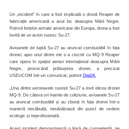
Un „incident” în care a fost implicată o dronă Reaper de
fabricație americană a avut loc deasupra Mării Negre.
Potrivit forțelor armate americane din Europa, drona a fost
lovită de un avion rusesc Su-27.
Avioanele de luptă Su-27 au aruncat combustibil în fața
dronei, apoi unul dintre ele s-a ciocnit cu MQ-9 Reaper
care opera în spațiul aerian internațional deasupra Mării
Negre, provocând prăbușirea dronei, a precizat
USEUCOM într-un comunicat, potrivit
Digi24.
„Una dintre aeronavele rusești Su-27 a lovit elicea dronei
MQ-9. De câteva ori înainte de coliziune, avioanele Su-27
au aruncat combustibil și au zburat în fața dronei într-o
manieră nesăbuită, nesănătoasă din punct de vedere
ecologic și neprofesională.
Acest incident demonstrează o lipsă de competență, pe