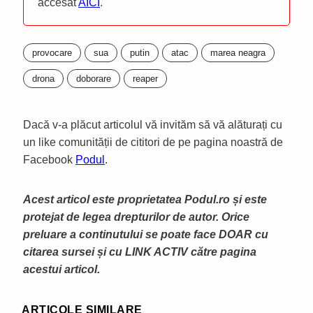
accesat
AICI
.
provocare
sua
putin
atac
marea neagra
drona
doborare
reaper
Dacă v-a plăcut articolul vă invităm să vă alăturați cu
un like comunității de cititori de pe pagina noastră de
Facebook
Podul
.
Acest articol este proprietatea Podul.ro și este
protejat de legea drepturilor de autor. Orice
preluare a continutului se poate face DOAR cu
citarea sursei și cu LINK ACTIV către pagina
acestui articol.
ARTICOLE SIMILARE