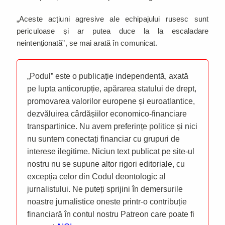
„Aceste acțiuni agresive ale echipajului rusesc sunt
periculoase și ar putea duce la la escaladare
neintenționată”, se mai arată în comunicat.
„Podul” este o publicație independentă, axată
pe lupta anticorupție, apărarea statului de drept,
promovarea valorilor europene și euroatlantice,
dezvăluirea cârdășiilor economico-financiare
transpartinice. Nu avem preferințe politice și nici
nu suntem conectați financiar cu grupuri de
interese ilegitime. Niciun text publicat pe site-ul
nostru nu se supune altor rigori editoriale, cu
excepția celor din Codul deontologic al
jurnalistului. Ne puteți sprijini în demersurile
noastre jurnalistice oneste printr-o contribuție
financiară în contul nostru Patreon care poate fi