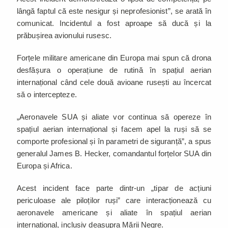
lângă faptul că este nesigur și neprofesionist”, se arată în
comunicat. Incidentul a fost aproape să ducă și la
prăbușirea avionului rusesc.
Forțele militare americane din Europa mai spun că drona
desfășura o operațiune de rutină în spațiul aerian
internațional când cele două avioane rusești au încercat
să o intercepteze.
„Aeronavele SUA și aliate vor continua să opereze în
spațiul aerian internațional și facem apel la ruși să se
comporte profesional și în parametri de siguranță”, a spus
generalul James B. Hecker, comandantul forțelor SUA din
Europa și Africa.
Acest incident face parte dintr-un „tipar de acțiuni
periculoase ale piloților ruși” care interacționează cu
aeronavele americane și aliate în spațiul aerian
internațional, inclusiv deasupra Mării Negre.