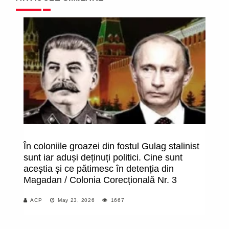
În coloniile groazei din fostul Gulag stalinist
D
sunt iar aduși deținuți politici. Cine sunt
ar
aceștia și ce pătimesc în detenția din
p
Magadan / Colonia Corecțională Nr. 3
B
d
ACP
May 23, 2026
1667
ru
Ga
R