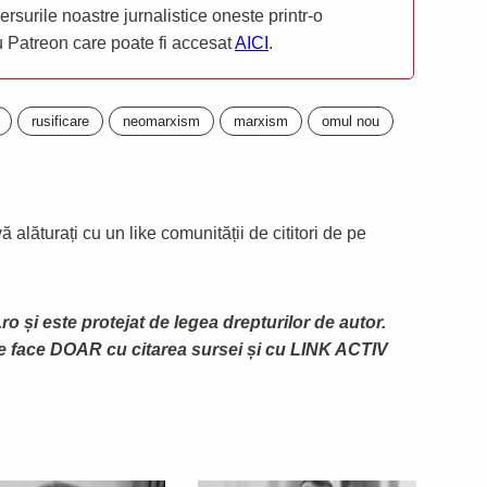
mersurile noastre jurnalistice oneste printr-o
ru Patreon care poate fi accesat
AICI
.
rusificare
neomarxism
marxism
omul nou
 alăturați cu un like comunității de cititori de pe
ro și este protejat de legea drepturilor de autor.
te face DOAR cu citarea sursei și cu LINK ACTIV