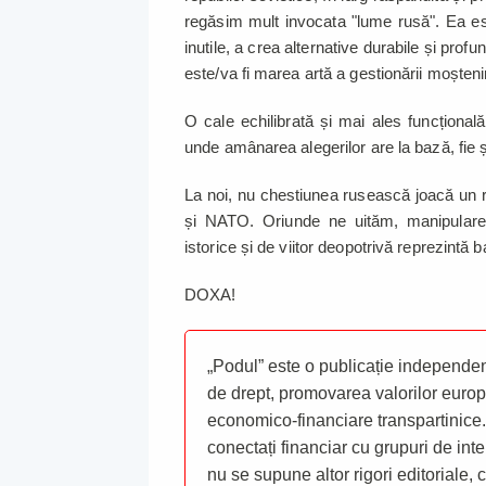
regăsim mult invocata "lume rusă". Ea este
inutile, a crea alternative durabile și profund
este/va fi marea artă a gestionării moșten
O cale echilibrată și mai ales funcțională
unde amânarea alegerilor are la bază, fie ș
La noi, nu chestiunea rusească joacă un ro
și NATO. Oriunde ne uităm, manipularea 
istorice și de viitor deopotrivă reprezintă b
DOXA!
„Podul” este o publicație independent
de drept, promovarea valorilor europ
economico-financiare transpartinice.
conectați financiar cu grupuri de inte
nu se supune altor rigori editoriale,