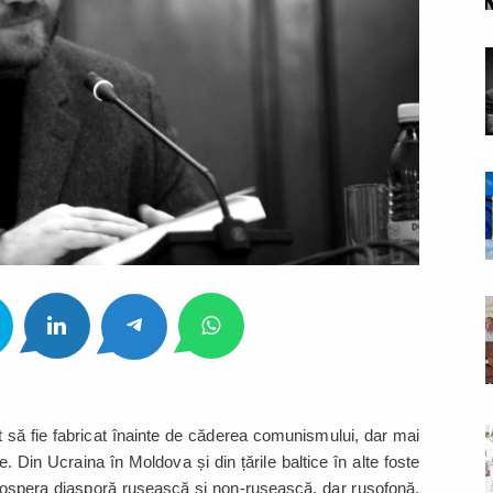
it să fie fabricat înainte de căderea comunismului, dar mai
ne. Din Ucraina în Moldova și din țările baltice în alte foste
 prospera diasporă rusească și non-rusească, dar rusofonă,