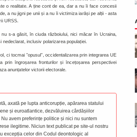
 o realitate. A ține cont de ea, dar a nu îi face concesii
e, a nu jigni pe unii și a nu îi victimiza iarăși pe alții - asta
irii URSS.
 nu s-a găsit, în ciuda războiului, nici măcar în Ucraina,
i nedeclarat, inclusiv polarizarea populației.
l, ci tocmai "opusul", occidentalizarea prin integrarea UE
prin îngroșarea fronturilor și încețoșarea perspectivei
aza anunțatelor victorii electorale.
ă, axată pe lupta anticorupție, apărarea statului
ene și euroatlantice, dezvăluirea cârdășiilor
 Nu avem preferințe politice și nici nu suntem
rese ilegitime. Niciun text publicat pe site-ul nostru
 cu excepția celor din Codul deontologic al