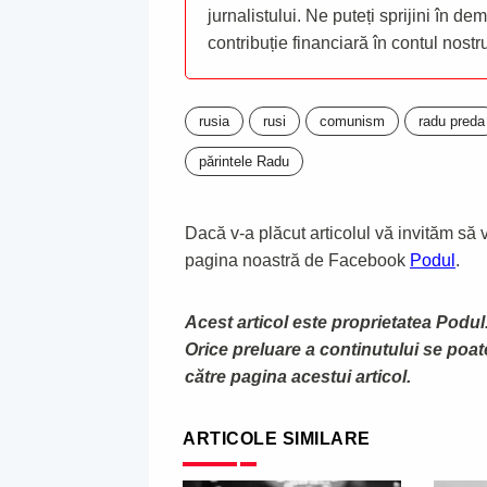
jurnalistului. Ne puteți sprijini în de
contribuție financiară în contul nost
rusia
rusi
comunism
radu preda
părintele Radu
Dacă v-a plăcut articolul vă invităm să vă
pagina noastră de Facebook
Podul
.
Acest articol este proprietatea Podul.
Orice preluare a continutului se poa
către pagina acestui articol.
ARTICOLE SIMILARE