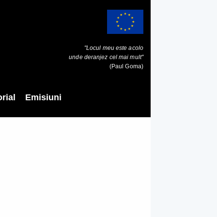
"Locul meu este acolo
unde deranjez cel mai mult"
(Paul Goma)
rial
Emisiuni