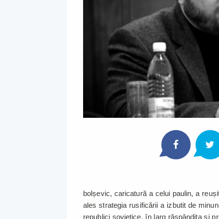
bolșevic, caricatură a celui paulin, a reuș
ales strategia rusificării a izbutit de minu
republici sovietice, în larg răspândita și