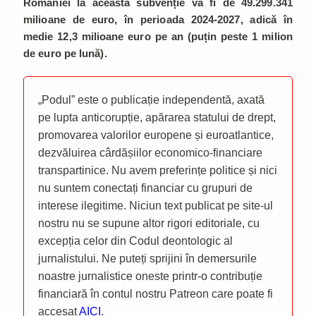
României la această subvenție va fi de 49.299.341
milioane de euro, în perioada 2024-2027, adică în
medie 12,3 milioane euro pe an (puțin peste 1 milion
de euro pe lună).
„Podul” este o publicație independentă, axată
pe lupta anticorupție, apărarea statului de drept,
promovarea valorilor europene și euroatlantice,
dezvăluirea cârdășiilor economico-financiare
transpartinice. Nu avem preferințe politice și nici
nu suntem conectați financiar cu grupuri de
interese ilegitime. Niciun text publicat pe site-ul
nostru nu se supune altor rigori editoriale, cu
excepția celor din Codul deontologic al
jurnalistului. Ne puteți sprijini în demersurile
noastre jurnalistice oneste printr-o contribuție
financiară în contul nostru Patreon care poate fi
accesat
AICI
.