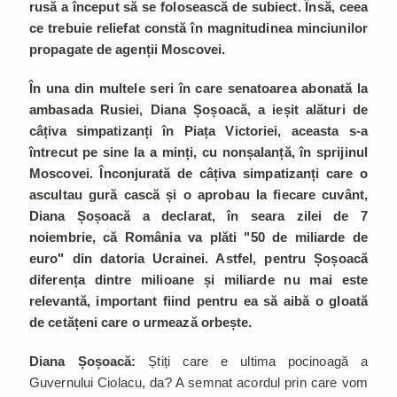
rusă a început să se folosească de subiect. Însă, ceea
ce trebuie reliefat constă în magnitudinea minciunilor
propagate de agenții Moscovei.
În una din multele seri în care senatoarea abonată la
ambasada Rusiei, Diana Șoșoacă, a ieșit alături de
câțiva simpatizanți în Piața Victoriei, aceasta s-a
întrecut pe sine la a minți, cu nonșalanță, în sprijinul
Moscovei. Înconjurată de câțiva simpatizanți care o
ascultau gură cască și o aprobau la fiecare cuvânt,
Diana Șoșoacă a declarat, în seara zilei de 7
noiembrie, că România va plăti "50 de miliarde de
euro" din datoria Ucrainei. Astfel, pentru Șoșoacă
diferența dintre milioane și miliarde nu mai este
relevantă, important fiind pentru ea să aibă o gloată
de cetățeni care o urmează orbește.
Diana Șoșoacă:
Știți care e ultima pocinoagă a
Guvernului Ciolacu, da? A semnat acordul prin care vom