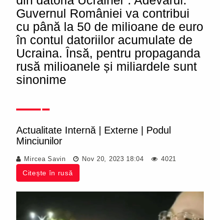
din datoria Ucrainei". Adevărul:
Guvernul României va contribui
cu până la 50 de milioane de euro
în contul datoriilor acumulate de
Ucraina. Însă, pentru propaganda
rusă milioanele și miliardele sunt
sinonime
Actualitate Internă
|
Externe
|
Podul
Minciunilor
Mircea Savin
Nov 20, 2023 18:04
4021
Citește în rusă