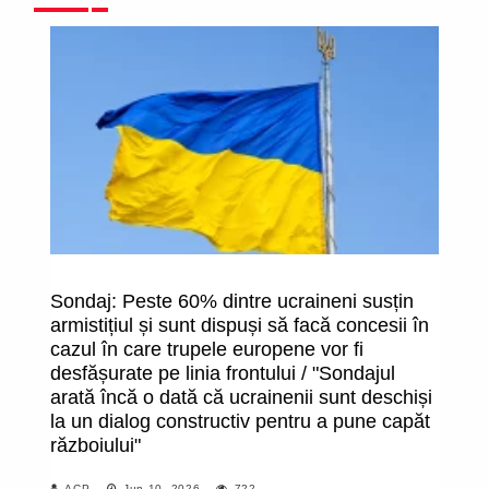
Sondaj: Peste 60% dintre ucraineni susțin
Un
armistițiul și sunt dispuși să facă concesii în
Kr
cazul în care trupele europene vor fi
cr
desfășurate pe linia frontului / "Sondajul
ur
arată încă o dată că ucrainenii sunt deschiși
la un dialog constructiv pentru a pune capăt
războiului"
ACP
Jun 10, 2026
722