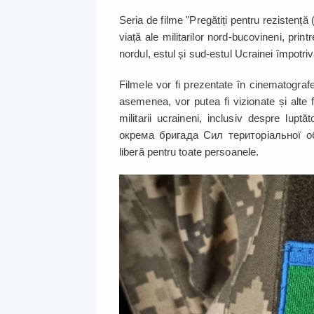
Seria de filme "Pregătiți pentru rezistență
viață ale militarilor nord-bucovineni, print
nordul, estul și sud-estul Ucrainei împotriv
Filmele vor fi prezentate în cinematogra
asemenea, vor putea fi vizionate și alte
militarii ucraineni, inclusiv despre luptă
окрема бригада Сил територіальної обо
liberă pentru toate persoanele.