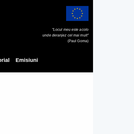
"Locul meu este acolo
unde deranjez cel mai mult"
(Paul Goma)
rial
Emisiuni