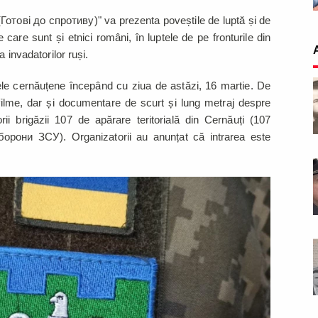
 (Готові до спротиву)" va prezenta poveștile de luptă și de
re care sunt și etnici români, în luptele de pe fronturile din
a invadatorilor ruși.
fele cernăuțene începând cu ziua de astăzi, 16 martie. De
 filme, dar și documentare de scurt și lung metraj despre
torii brigăzii 107 de apărare teritorială din Cernăuți (107
рони ЗСУ). Organizatorii au anunțat că intrarea este