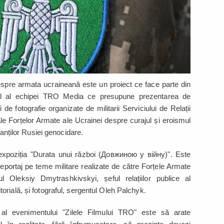
espre armata ucraineană este un proiect ce face parte din
nal al echipei TRO Media ce presupune prezentarea de
 de fotografie organizate de militarii Serviciului de Relații
ale Forțelor Armate ale Ucrainei despre curajul și eroismul
panților Rusiei genocidare.
ă expoziția "Durata unui război (Довжиною у війну)". Este
reportaj pe teme militare realizate de către Forțele Armate
 Oleksiy Dmytrashkivskyi, șeful relațiilor publice al
rială, și fotograful, sergentul Oleh Palchyk.
al al evenimentului "Zilele Filmului TRO" este să arate