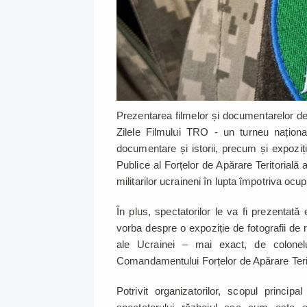
Prezentarea filmelor și documentarelor d
Zilele Filmului TRO - un turneu națio
documentare și istorii, precum și expoziții
Publice al Forțelor de Apărare Teritorială 
militarilor ucraineni în lupta împotriva ocu
În plus, spectatorilor le va fi prezentat
vorba despre o expoziție de fotografii de 
ale Ucrainei – mai exact, de colonelul
Comandamentului Forțelor de Apărare Terito
Potrivit organizatorilor, scopul princip