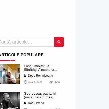
ARTICOLE POPULARE
Fostul ministru al
Sănătății Alexandru
Rogobete ar viza
Dodo Romniceanu
funcția lui Dominic Fritz
de primar al orașului
Aug 3, 2026
3357
Timișoara. Pesedistul
publică imagini demne
de Coreea de Nord cu
Georgescu, patriarh!
femei din Timișoara
(oricât ne-am mira)
care îl strâng în brațe
plângând
Radu Preda