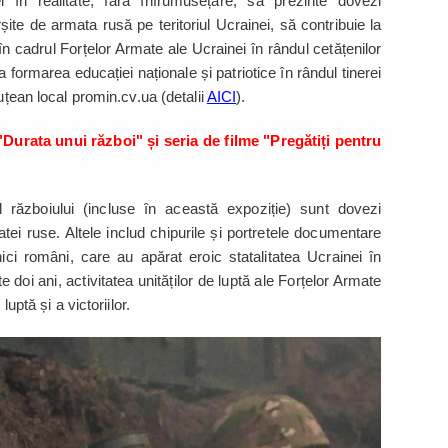
 în realitate, fără înfrumusețare, să prezinte dovezi
te de armata rusă pe teritoriul Ucrainei, să contribuie la
r în cadrul Forțelor Armate ale Ucrainei în rândul cetățenilor
 la formarea educației naționale și patriotice în rândul tinerei
uțean local promin.cv.ua (detalii
AICI
).
 "Durata unui război" și seria de filme "Pregătiți pentru
l războiului (incluse în această expoziție) sunt dovezi
tei ruse. Altele includ chipurile și portretele documentare
tnici români, care au apărat eroic statalitatea Ucrainei în
te doi ani, activitatea unităților de luptă ale Forțelor Armate
uptă și a victoriilor.