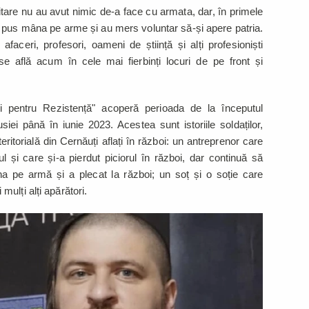
ilitare nu au avut nimic de-a face cu armata, dar, în primele
au pus mâna pe arme și au mers voluntar să-și apere patria.
aceri, profesori, oameni de știință și alți profesioniști
se află acum în cele mai fierbinți locuri de pe front și
ți pentru Rezistență" acoperă perioada de la începutul
iei până în iunie 2023. Acestea sunt istoriile soldaților,
 teritorială din Cernăuți aflați în război: un antreprenor care
l și care și-a pierdut piciorul în război, dar continuă să
 pe armă și a plecat la război; un soț și o soție care
ulți alți apărători.