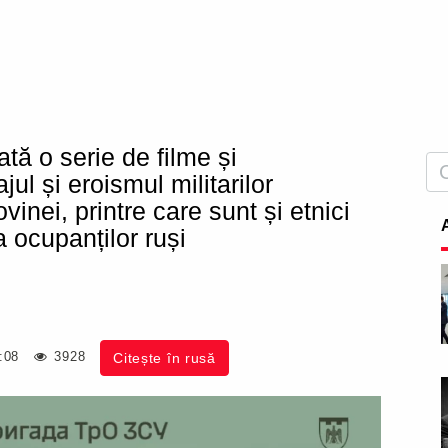
ată o serie de filme și
l și eroismul militarilor
inei, printre care sunt și etnici
a ocupanților ruși
:08
3928
Citește în rusă