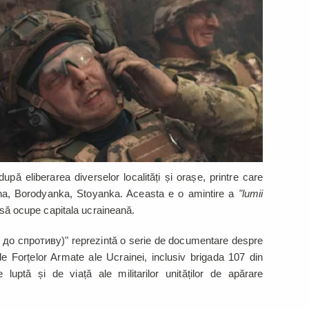
după eliberarea diverselor localități și orașe, printre care
Bucha, Borodyanka, Stoyanka. Aceasta e o amintire a
"lumii
 să ocupe capitala ucraineană.
ові до спротиву)" reprezintă o serie de documentare despre
ale Forțelor Armate ale Ucrainei, inclusiv brigada 107 din
luptă și de viață ale militarilor unităților de apărare