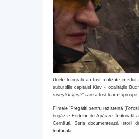
Unele fotografii au fost realizate imediat 
suburbiile capitalei Kiev - localitățile 
rusești frățești"
care a fost foarte aproape
Filmele "Pregătiți pentru rezistență (Гот
brigăzile Forțelor de Apărare Teritorială 
Cernăuți. Seria documentează istorii de 
teritorială.