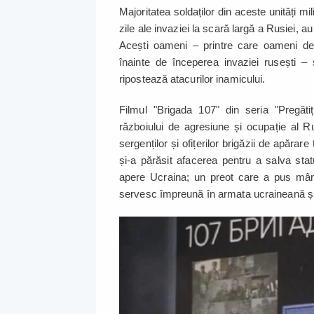
Majoritatea soldaților din aceste unități m
zile ale invaziei la scară largă a Rusiei, 
Acești oameni – printre care oameni de af
înainte de începerea invaziei rusești – 
ripostează atacurilor inamicului.
Filmul "Brigada 107" din seria "Pregăti
războiului de agresiune și ocupație al Rus
sergenților și ofițerilor brigăzii de apărare
și-a părăsit afacerea pentru a salva statu
apere Ucraina; un preot care a pus mâna
servesc împreună în armata ucraineană și m