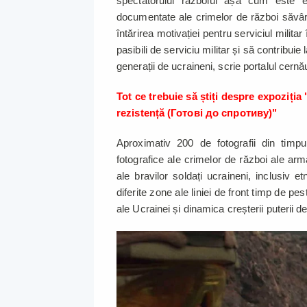
spectatorului războiul așa cum este el
documentate ale crimelor de război săvârși
întărirea motivației pentru serviciul milita
pasibili de serviciu militar și să contribuie
generații de ucraineni, scrie portalul cernă
Tot ce trebuie să știți despre expoziția
rezistență (Готові до спротиву)"
Aproximativ 200 de fotografii din timpu
fotografice ale crimelor de război ale arma
ale bravilor soldați ucraineni, inclusiv e
diferite zone ale liniei de front timp de pes
ale Ucrainei și dinamica creșterii puterii de l