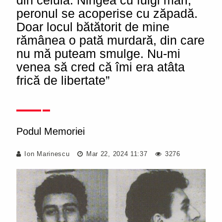
din celulă. Ningea cu fulgi mari,
peronul se acoperise cu zăpadă.
Doar locul bătătorit de mine
rămânea o pată murdară, din care
nu mă puteam smulge. Nu-mi
venea să cred că îmi era atâta
frică de libertate”
Podul Memoriei
Ion Marinescu
Mar 22, 2024 11:37
3276