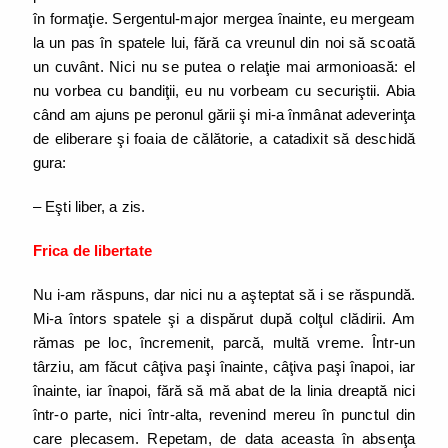
în formaţie. Sergentul-major mergea înainte, eu mergeam
la un pas în spatele lui, fără ca vreunul din noi să scoată
un cuvânt. Nici nu se putea o relaţie mai armonioasă: el
nu vorbea cu bandiţii, eu nu vorbeam cu securiştii. Abia
când am ajuns pe peronul gării şi mi-a înmânat adeverinţa
de eliberare şi foaia de călătorie, a catadixit să deschidă
gura:
– Eşti liber, a zis.
Frica de libertate
Nu i-am răspuns, dar nici nu a aşteptat să i se răspundă.
Mi-a întors spatele şi a dispărut după colţul clădirii. Am
rămas pe loc, încremenit, parcă, multă vreme. Într-un
târziu, am făcut câţiva paşi înainte, câţiva paşi înapoi, iar
înainte, iar înapoi, fără să mă abat de la linia dreaptă nici
într-o parte, nici într-alta, revenind mereu în punctul din
care plecasem. Repetam, de data aceasta în absenţa