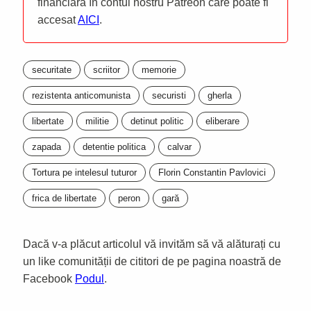
financiară în contul nostru Patreon care poate fi
accesat
AICI
.
securitate
scriitor
memorie
rezistenta anticomunista
securisti
gherla
libertate
militie
detinut politic
eliberare
zapada
detentie politica
calvar
Tortura pe intelesul tuturor
Florin Constantin Pavlovici
frica de libertate
peron
gară
Dacă v-a plăcut articolul vă invităm să vă alăturați cu
un like comunității de cititori de pe pagina noastră de
Facebook
Podul
.