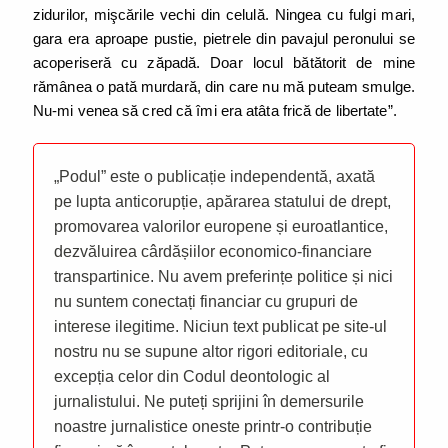
zidurilor, mişcările vechi din celulă. Ningea cu fulgi mari,
gara era aproape pustie, pietrele din pavajul peronului se
acoperiseră cu zăpadă. Doar locul bătătorit de mine
rămânea o pată murdară, din care nu mă puteam smulge.
Nu-mi venea să cred că îmi era atâta frică de libertate”.
„Podul” este o publicație independentă, axată
pe lupta anticorupție, apărarea statului de drept,
promovarea valorilor europene și euroatlantice,
dezvăluirea cârdășiilor economico-financiare
transpartinice. Nu avem preferințe politice și nici
nu suntem conectați financiar cu grupuri de
interese ilegitime. Niciun text publicat pe site-ul
nostru nu se supune altor rigori editoriale, cu
excepția celor din Codul deontologic al
jurnalistului. Ne puteți sprijini în demersurile
noastre jurnalistice oneste printr-o contribuție