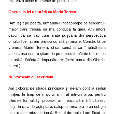
relatează acele momente de perplexitate:
Gherla, la fel de urâtă ca Maria Tereza
"Am ieşit pe poartă, urmându-l îndeaproape pe sergentul-
major care trebuia să mă conducă la gară. Am întors
capul, ca să văd cum arată puşcăria din perspectiva
omului liber, şi am privit-o cu silă şi mirare. Construită pe
vremea Mariei Tereza, chiar semăna cu împărăteasa
aceea, aşa cum o ştiam de pe monezile bătute în cinstea
ei: urâtă, lăbărţată, impunătoare (închisoarea din Gherla,
n. red.).
Nu vorbeam cu securiștii
Am coborât pe strada principală şi ne-am oprit la sediul
miliţiei. În timp ce majorul a intrat într-un birou, pentru
ultimele formalităţi, probabil, am reuşit să mă încălzesc
puţin în sala de aşteptare; salopeta mea era prea subţire
pentru acel miez de iarnă. Restul drumului l-am făcut tot