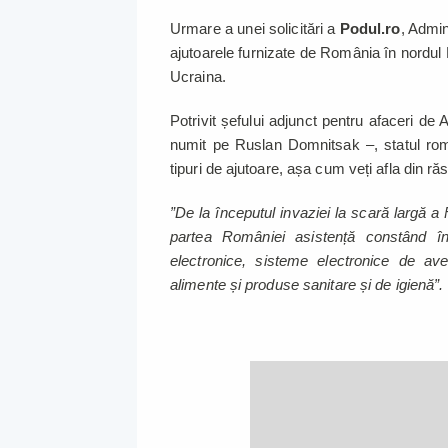
Urmare a unei solicitări a
Podul.ro
, Admin
ajutoarele furnizate de România în nordul B
Ucraina.
Potrivit șefului adjunct pentru afaceri de 
numit pe Ruslan Domnitsak –, statul rom
tipuri de ajutoare, așa cum veți afla din ră
”De la începutul invaziei la scară largă a
partea României asistență constând în 
electronice, sisteme electronice de av
alimente și produse sanitare și de igienă”.