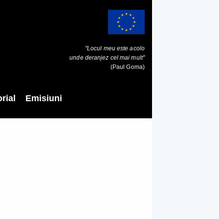
"Locul meu este acolo
unde deranjez cel mai mult"
(Paul Goma)
rial
Emisiuni