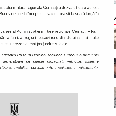
istrația militară regională Cernăuți a dezvăluit care au fost
ucovinei, de la începutul invaziei rusești la scară largă în
Apărare al Administrației militare regionale Cernăuți – l-am
ân a furnizat regiunii bucovinene din Ucraina mai multe
spunsul prezentat mai jos (inclusiv foto):
 Federației Ruse în Ucraina, regiunea Cernăuți a primit din
generatoare de diferite capacități, vehicule, sisteme
ertizare, mobilier, echipamente medicale, medicamente,