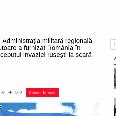
ministrația militară regională
utoare a furnizat România în
eputul invaziei rusești la scară
:09
3543
Citește în rusă