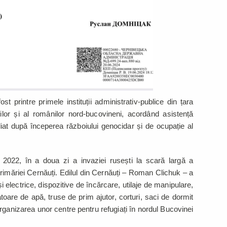
t printre primele instituții administrativ-publice din țara
nilor și al românilor nord-bucovineni, acordând asistență
ediat după începerea războiului genocidar și de ocupație al
 2022, în a doua zi a invaziei rusești la scară largă a
Primăriei Cernăuți. Edilul din Cernăuți – Roman Clichuk – a
 și electrice, dispozitive de încărcare, utilaje de manipulare,
toare de apă, truse de prim ajutor, corturi, saci de dormit
rganizarea unor centre pentru refugiați în nordul Bucovinei