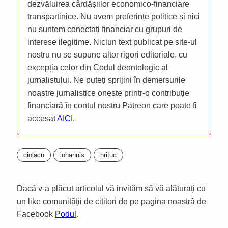
dezvăluirea cârdășiilor economico-financiare
transpartinice. Nu avem preferințe politice și nici
nu suntem conectați financiar cu grupuri de
interese ilegitime. Niciun text publicat pe site-ul
nostru nu se supune altor rigori editoriale, cu
excepția celor din Codul deontologic al
jurnalistului. Ne puteți sprijini în demersurile
noastre jurnalistice oneste printr-o contribuție
financiară în contul nostru Patreon care poate fi
accesat
AICI
.
ciolacu
iohannis
hrituc
Dacă v-a plăcut articolul vă invităm să vă alăturați cu
un like comunității de cititori de pe pagina noastră de
Facebook
Podul
.