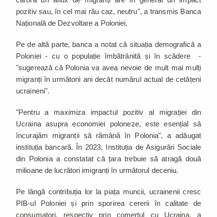
pozitiv sau, în cel mai rău caz, neutru", a transmis Banca
Națională de Dezvoltare a Poloniei.
Pe de altă parte, banca a notat că situația demografică a
Poloniei - cu o populație îmbătrânită și în scădere -
"sugerează că Polonia va avea nevoie de mult mai mulți
migranți în următorii ani decât numărul actual de cetățeni
ucraineni".
"Pentru a maximiza impactul pozitiv al migrației din
Ucraina asupra economiei poloneze, este esențial să
încurajăm migranții să rămână în Polonia", a adăugat
instituția bancară. În 2023, Instituția de Asigurări Sociale
din Polonia a constatat că țara trebuie să atragă două
milioane de lucrători imigranți în următorul deceniu.
Pe lângă contribuția lor la piața muncii, ucrainenii cresc
PIB-ul Poloniei și prin sporirea cererii în calitate de
consumatori, respectiv prin comerțul cu Ucraina, a