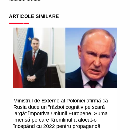
ARTICOLE SIMILARE
Ministrul de Externe al Poloniei afirmă că
P
Rusia duce un "război cognitiv pe scară
re
largă" împotriva Uniunii Europene. Suma
de
imensă pe care Kremlinul a alocat-o
pu
începând cu 2022 pentru propagandă
st