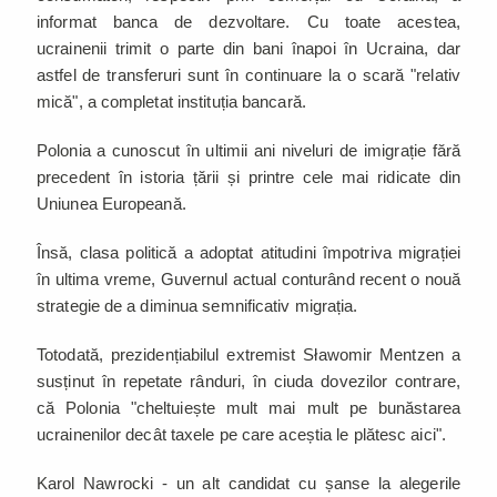
informat banca de dezvoltare. Cu toate acestea,
ucrainenii trimit o parte din bani înapoi în Ucraina, dar
astfel de transferuri sunt în continuare la o scară "relativ
mică", a completat instituția bancară.
Polonia a cunoscut în ultimii ani niveluri de imigrație fără
precedent în istoria țării și printre cele mai ridicate din
Uniunea Europeană.
Însă, clasa politică a adoptat atitudini împotriva migrației
în ultima vreme, Guvernul actual conturând recent o nouă
strategie de a diminua semnificativ migrația.
Totodată, prezidențiabilul extremist Sławomir Mentzen a
susținut în repetate rânduri, în ciuda dovezilor contrare,
că Polonia "cheltuiește mult mai mult pe bunăstarea
ucrainenilor decât taxele pe care aceștia le plătesc aici".
Karol Nawrocki - un alt candidat cu șanse la alegerile