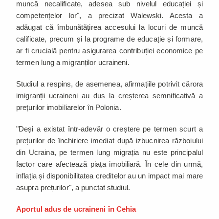
muncă necalificate, adesea sub nivelul educației și
competențelor lor", a precizat Walewski. Acesta a
adăugat că îmbunătățirea accesului la locuri de muncă
calificate, precum și la programe de educație și formare,
ar fi crucială pentru asigurarea contribuției economice pe
termen lung a migranților ucraineni.
Studiul a respins, de asemenea, afirmațiile potrivit cărora
imigranții ucraineni au dus la creșterea semnificativă a
prețurilor imobiliarelor în Polonia.
"Deși a existat într-adevăr o creștere pe termen scurt a
prețurilor de închiriere imediat după izbucnirea războiului
din Ucraina, pe termen lung migrația nu este principalul
factor care afectează piața imobiliară. În cele din urmă,
inflația și disponibilitatea creditelor au un impact mai mare
asupra prețurilor", a punctat studiul.
Aportul adus de ucraineni în Cehia