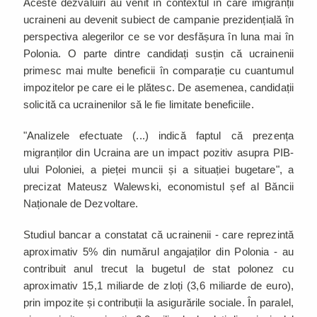
Aceste dezvăluiri au venit în contextul în care imigranții
ucraineni au devenit subiect de campanie prezidențială în
perspectiva alegerilor ce se vor desfășura în luna mai în
Polonia. O parte dintre candidați susțin că ucrainenii
primesc mai multe beneficii în comparație cu cuantumul
impozitelor pe care ei le plătesc. De asemenea, candidații
solicită ca ucrainenilor să le fie limitate beneficiile.
"Analizele efectuate (...) indică faptul că prezența
migranților din Ucraina are un impact pozitiv asupra PIB-
ului Poloniei, a pieței muncii și a situației bugetare", a
precizat Mateusz Walewski, economistul șef al Băncii
Naționale de Dezvoltare.
Studiul bancar a constatat că ucrainenii - care reprezintă
aproximativ 5% din numărul angajaților din Polonia - au
contribuit anul trecut la bugetul de stat polonez cu
aproximativ 15,1 miliarde de zloți (3,6 miliarde de euro),
prin impozite și contribuții la asigurările sociale. În paralel,