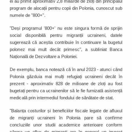
ei au primit aproximativ 2,8 miliarde de zloți din principalul
program de alocații pentru copii din Polonia, cunoscut sub
numele de "800+".
"Deși programul '800+' nu este singura formă de sprijin
social disponibilă pentru migranții ucraineni, datele
sugerează că aceștia contribuie în continuare la bugetul
polonez mai mult decât primesc", a subliniat Banca
Națională de Dezvoltare a Poloniei.
De exemplu, banca notează că în anul 2023 - atunci când
Polonia găzduia mai mulți refugiați ucraineni decât în
prezent - aproximativ 828 de milioane de zloți au fost
bugetați pentru ca ucrainenilor să le fie furnizată asistență
medicală prin intermediul fondului de sănătate de stat.
"Balanța costurilor și beneficiilor fiscale legate de afluxul
de migranți ucraineni în Polonia pare să confirme
concluziile unor studii academice anterioare conform
cărora un aflux de migranți are în general un impact