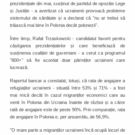
prezidențiale din mai, susținut de partidul de opoziție Lege
și Justiție - a avertizat că ucrainenii provoacă probleme
sistemului de sănătate și a declarat că "nu ar trebui să
trăiască mai bine în Polonia decât polonezii".
Între timp, Rafał Trzaskowski - candidatul favorit pentru
câștigarea prezidențialelor și care beneficiază de
susținerea coaliției de guvernare - a cerut ca programul
"800+" să fie acordat doar părinților ucraineni care
lucrează.
Raportul bancar a constatat, totuși, că rata de angajare a
refugiaților ucraineni - situată între 53% și 71% - a fost
mai mică decât în cazul migranților economici care au
venit în Polonia din Ucraina înainte de război și a căror
rată de angajare este de peste 90%. Prin comparație, rata
de angajare în Polonia e, per ansamblu, de 56,9%.
"O mare parte a migranților ucraineni încă ocupă locuri de