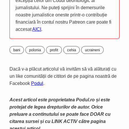
excepția celor din Codul deontologic al
jurnalistului. Ne puteți sprijini în demersurile
noastre jurnalistice oneste printr-o contribuție
financiară în contul nostru Patreon care poate fi
accesat
AICI
.
bani
polonia
profit
cehia
ucraineni
Dacă v-a plăcut articolul vă invităm să vă alăturați cu
un like comunității de cititori de pe pagina noastră de
Facebook
Podul
.
Acest articol este proprietatea Podul.ro și este
protejat de legea drepturilor de autor. Orice
preluare a continutului se poate face DOAR cu
citarea sursei și cu LINK ACTIV către pagina
acestui articol.