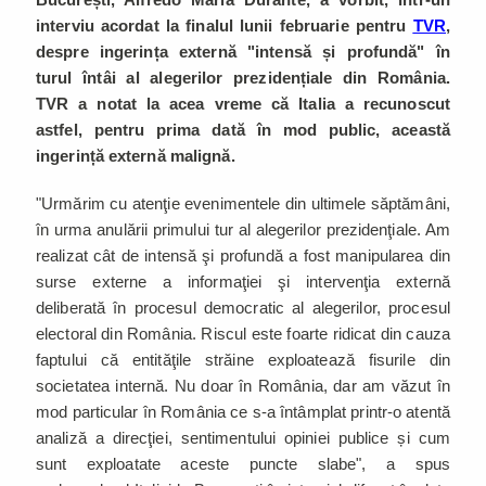
interviu acordat la finalul lunii februarie pentru
TVR
,
despre ingerința externă "intensă și profundă" în
turul întâi al alegerilor prezidențiale din România.
TVR a notat la acea vreme că Italia a recunoscut
astfel, pentru prima dată în mod public, această
ingerință externă malignă.
"Urmărim cu atenţie evenimentele din ultimele săptămâni,
în urma anulării primului tur al alegerilor prezidenţiale. Am
realizat cât de intensă şi profundă a fost manipularea din
surse externe a informaţiei şi intervenţia externă
deliberată în procesul democratic al alegerilor, procesul
electoral din România. Riscul este foarte ridicat din cauza
faptului că entităţile străine exploatează fisurile din
societatea internă. Nu doar în România, dar am văzut în
mod particular în România ce s-a întâmplat printr-o atentă
analiză a direcţiei, sentimentului opiniei publice și cum
sunt exploatate aceste puncte slabe", a spus