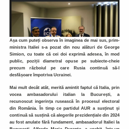
Așa cum puteți observa în imaginea de mai sus, prim-
ministra Italiei s-a pozat din nou alături de George
Simion, cu toate că cei doi exprimă adesea, în mod
public, poziții diametral opuse pe subiecte-cheie
precum războiul pe care Rusia continuă să-l
desfășoare împotriva Ucrainei.
Mai mult decât atât, merită amintit faptul că Italia, prin
vocea ambasadorului italian la București, a
recunoscut ingerința rusească în procesul electoral
din România. În timp ce partidul AUR a susținut și
continuă să susțină că alegerile prezidențiale din 2024
au fost anulate fără fundament, ambasadorul Italiei la
București, Alfredo Maria Durante, a vorbit, într-un