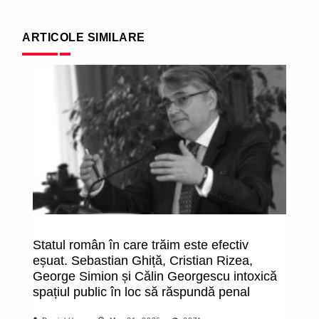
ARTICOLE SIMILARE
Statul român în care trăim este efectiv
"T
eșuat. Sebastian Ghiță, Cristian Rizea,
î
George Simion și Călin Georgescu intoxică
Ge
spațiul public în loc să răspundă penal
vr