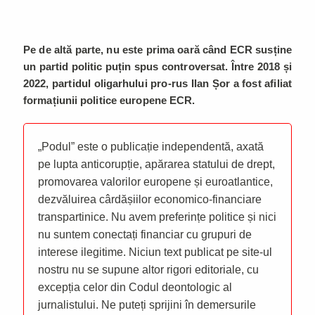
Pe de altă parte, nu este prima oară când ECR susține
un partid politic puțin spus controversat. Între 2018 și
2022, partidul oligarhului pro-rus Ilan Șor a fost afiliat
formațiunii politice europene ECR.
„Podul” este o publicație independentă, axată
pe lupta anticorupție, apărarea statului de drept,
promovarea valorilor europene și euroatlantice,
dezvăluirea cârdășiilor economico-financiare
transpartinice. Nu avem preferințe politice și nici
nu suntem conectați financiar cu grupuri de
interese ilegitime. Niciun text publicat pe site-ul
nostru nu se supune altor rigori editoriale, cu
excepția celor din Codul deontologic al
jurnalistului. Ne puteți sprijini în demersurile