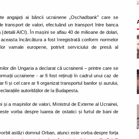
șapte angajați ai băncii ucrainene „Oschadbank” care se
e transport de valori, efectuând un transport între banca
(detalii AICI). În mașini se aflau 40 de milioane de dolari,
r aceasta încărcătura a fost înregistrată conform normelor
ilor vamale europene, potrivit serviciului de presă al
ămilor din Ungaria a declarat că ucrainenii – printre care se
formații ucrainene - ar fi fost reținuți în cadrul unui caz de
fi și cel care ar fi organizat transportul banilor și aurului,
eclarațiile autorităților de la Budapesta.
i și a mașinilor de valori, Ministrul de Externe al Ucrainei,
 este vorba despre luarea de ostatici și furtul de bani de
vorbit astăzi domnul Orban, atunci este vorba despre forța