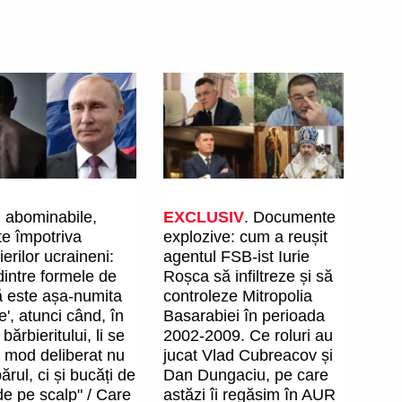
i abominabile,
EXCLUSIV
. Documente
ate împotriva
explozive: cum a reușit
ierilor ucraineni:
agentul FSB-ist Iurie
intre formele de
Roșca să infiltreze și să
ă este așa-numita
controleze Mitropolia
ie', atunci când, în
Basarabiei în perioada
bărbieritului, li se
2002-2009. Ce roluri au
n mod deliberat nu
jucat Vlad Cubreacov și
ărul, ci și bucăți de
Dan Dungaciu, pe care
de pe scalp" / Care
astăzi îi regăsim în AUR