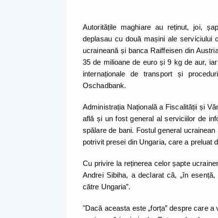
Autoritățile maghiare au reținut, joi, 
deplasau cu două mașini ale serviciului d
ucraineană și banca Raiffeisen din Austria 
35 de milioane de euro și 9 kg de aur, ia
internaționale de transport și procedur
Oschadbank.
Administrația Națională a Fiscalității și V
află și un fost general al serviciilor de in
spălare de bani. Fostul general ucrainean ar 
potrivit presei din Ungaria, care a preluat d
Cu privire la reținerea celor șapte ucrainen
Andrei Sibiha, a declarat că, „în esență,
către Ungaria”.
"Dacă aceasta este „forța” despre care a 