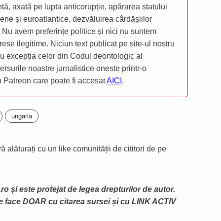
ă, axată pe lupta anticorupție, apărarea statului
ene și euroatlantice, dezvăluirea cârdășiilor
 Nu avem preferințe politice și nici nu suntem
rese ilegitime. Niciun text publicat pe site-ul nostru
 cu excepția celor din Codul deontologic al
mersurile noastre jurnalistice oneste printr-o
ru Patreon care poate fi accesat
AICI
.
ungaria
 alăturați cu un like comunității de cititori de pe
ro și este protejat de legea drepturilor de autor.
te face DOAR cu citarea sursei și cu LINK ACTIV