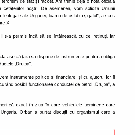
terorism de stat și racket. Am trimis deja o notă oficială
a cetățenilor noștri. De asemenea, vom solicita Uniunii
e ilegale ale Ungariei, luarea de ostatici și jaful”, a scris
are X.
 li s-a permis încă să se întâlnească cu cei reținuți, iar
eclarase că țara sa dispune de instrumente pentru a obliga
nductele „Drujba”.
m instrumente politice și financiare, și cu ajutorul lor îi
 curând posibil funcționarea conductei de petrol „Drujba”, a
neri că exact în ziua în care vehiculele ucrainene care
n Ungaria, Orban a purtat discuții cu organismul care a