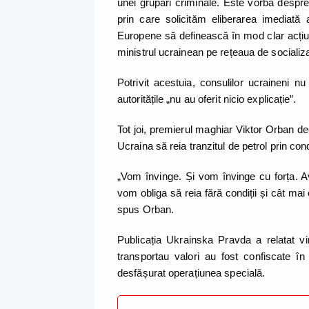
unei grupări criminale. Este vorba despre 
prin care solicităm eliberarea imediată 
Europene să definească în mod clar acțiunil
ministrul ucrainean pe rețeaua de socializ
Potrivit acestuia, consulilor ucraineni nu
autoritățile „nu au oferit nicio explicație”.
Tot joi, premierul maghiar Viktor Orban d
Ucraina să reia tranzitul de petrol prin co
„Vom învinge. Și vom învinge cu forța. Ave
vom obliga să reia fără condiții și cât mai
spus Orban.
Publicația Ukrainska Pravda a relatat vi
transportau valori au fost confiscate î
desfășurat operațiunea specială.