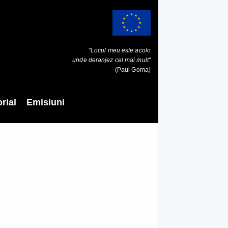
"Locul meu este acolo
unde deranjez cel mai mult"
(Paul Goma)
rial
Emisiuni