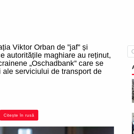
ia Viktor Orban de ”jaf” și
e autoritățile maghiare au reținut,
i ucrainene „Oschadbank” care se
ale serviciului de transport de
Citește în rusă