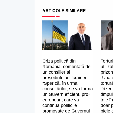
ARTICOLE SIMILARE
Criza politică din
Tortur
România, comentată de
utiliz
un consilier al
prizon
președintelui Ucrainei:
"Una d
"Sper că, în urma
tortur
consultărilor, se va forma
'frizer
un Guvern eficient, pro-
timpul 
european, care va
taie î
continua politicile
doar p
promovate de Guvernul
piele 