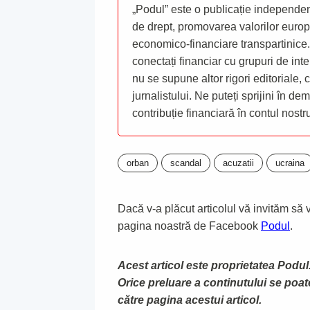
„Podul” este o publicație independent
de drept, promovarea valorilor europ
economico-financiare transpartinice.
conectați financiar cu grupuri de inte
nu se supune altor rigori editoriale,
jurnalistului. Ne puteți sprijini în de
contribuție financiară în contul nost
orban
scandal
acuzatii
ucraina
Dacă v-a plăcut articolul vă invităm să vă
pagina noastră de Facebook
Podul
.
Acest articol este proprietatea Podul.
Orice preluare a continutului se poa
către pagina acestui articol.