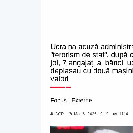
Ucraina acuză administraț
”terorism de stat”, după c
joi, 7 angajați ai bănci
deplasau cu două mașini 
valori
Focus
|
Externe
ACP
Mar 8, 2026 19:19
1114