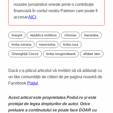
noastre jurnalistice oneste printr-o contribuție
financiară în contul nostru Patreon care poate fi
accesat
AICI
.
tiraspol
republica moldova
chisinau
basarabia
limba romana
transnistria
limba rusa
Gheorghiță Ciocioi
limba novgorodeană
alfabet latin
Dacă v-a plăcut articolul vă invităm să vă alăturați cu
un like comunității de cititori de pe pagina noastră de
Facebook
Podul
.
Acest articol este proprietatea Podul.ro și este
protejat de legea drepturilor de autor. Orice
preluare a continutului se poate face DOAR cu