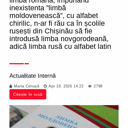
limba română, impunând
inexistenta ”limbă
moldovenească”, cu alfabet
chirilic, n-ar fi rău ca în școlile
rusești din Chișinău să fie
introdusă limba novgorodeană,
adică limba rusă cu alfabet latin
Actualitate Internă
Maria Cenușă
Apr 19, 2026 14:22
2798
Citește în rusă