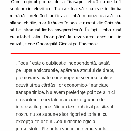
”Cum regimul pro-rus de la Tirasapol refuză ca de la 1
septembrie elevii din Transnistria să studieze în limba
română, preferând artificiala limbă modovenească, cu
alfabet chirilic, n-ar fi rău ca în școlile rusești din Chișinău
să fie introdusă limba novgorodeană. În fapt, limba rusă
cu alfabet latin. Doar până la rezolvarea chestiunii în
cauză”, scrie Gheorghiță Ciocioi pe Facebook.
„Podul” este o publicație independentă, axată
pe lupta anticorupție, apărarea statului de drept,
promovarea valorilor europene și euroatlantice,
dezvăluirea cârdășiilor economico-financiare
transpartinice. Nu avem preferințe politice și nici
nu suntem conectați financiar cu grupuri de
interese ilegitime. Niciun text publicat pe site-ul
nostru nu se supune altor rigori editoriale, cu
excepția celor din Codul deontologic al
jurnalistului. Ne puteți sprijini în demersurile