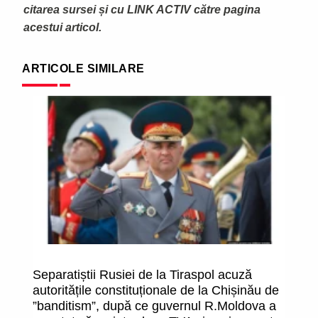
citarea sursei și cu LINK ACTIV către pagina
acestui articol.
ARTICOLE SIMILARE
Separatiștii Rusiei de la Tiraspol acuză
De
autoritățile constituționale de la Chișinău de
D
”banditism”, după ce guvernul R.Moldova a
M