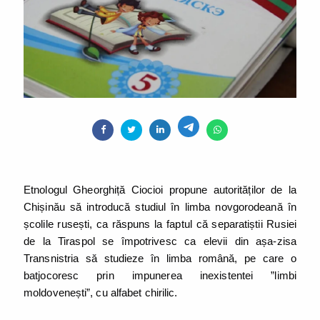
Etnologul Gheorghiță Ciocioi propune autorităților de la
Chișinău să introducă studiul în limba novgorodeană în
școlile rusești, ca răspuns la faptul că separatiștii Rusiei
de la Tiraspol se împotrivesc ca elevii din așa-zisa
Transnistria să studieze în limba română, pe care o
batjocoresc prin impunerea inexistentei ”limbi
moldovenești”, cu alfabet chirilic.