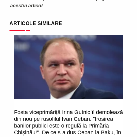
acestui articol.
ARTICOLE SIMILARE
Fosta viceprimăriță Irina Gutnic îl demolează
Sc
din nou pe rusofilul Ivan Ceban: ”Irosirea
c
banilor publici este o regulă la Primăria
Chișinău!”. De ce s-a dus Ceban la Baku, în