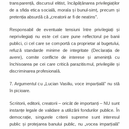
transparență, discursul elitist, încăpățânarea privilegiaților
de a sfida etica socială, morala și bunul-simț, precum și
pretenția absurdă că „creatorii ar fi de neatins”.
Responsabil de eventuale tensiuni între privilegiați și
neprivilegiați nu este cel care pune reflectorul pe banii
publici, ci cel care se comportă ca proprietar al bugetului,
refuză standarde minime de integritate (Declarația de
avere), comite conflicte de interese și amenință cu
închisoarea pe cei care critică parazitismul, privilegiile și
discriminarea profesională.
7. Argumentul cu „Lucian Vasiliu, voce imparțială” nu stă
în picioare.
Scriitorii, editorii, creatorii – oricât de importanți – NU sunt
instanțe legale de validare a utilizării fondurilor publice. În
democrație, singurele criterii supreme sunt interesul
public și protejarea banului public, nu „vocea imparțială”