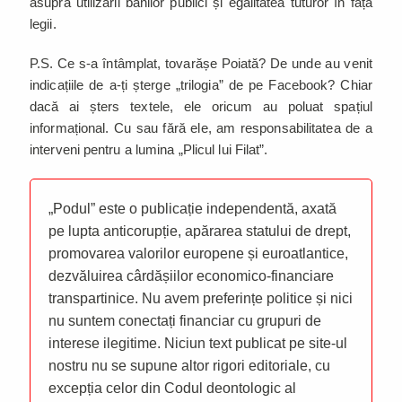
asupra utilizării banilor publici și egalitatea tuturor în fața
legii.
P.S. Ce s-a întâmplat, tovarășe Poiată? De unde au venit
indicațiile de a-ți șterge „trilogia” de pe Facebook? Chiar
dacă ai șters textele, ele oricum au poluat spațiul
informațional. Cu sau fără ele, am responsabilitatea de a
interveni pentru a lumina „Plicul lui Filat”.
„Podul” este o publicație independentă, axată
pe lupta anticorupție, apărarea statului de drept,
promovarea valorilor europene și euroatlantice,
dezvăluirea cârdășiilor economico-financiare
transpartinice. Nu avem preferințe politice și nici
nu suntem conectați financiar cu grupuri de
interese ilegitime. Niciun text publicat pe site-ul
nostru nu se supune altor rigori editoriale, cu
excepția celor din Codul deontologic al