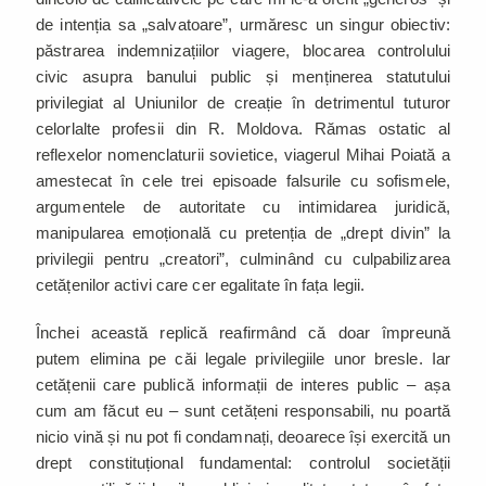
de intenția sa „salvatoare”, urmăresc un singur obiectiv:
păstrarea indemnizațiilor viagere, blocarea controlului
civic asupra banului public și menținerea statutului
privilegiat al Uniunilor de creație în detrimentul tuturor
celorlalte profesii din R. Moldova. Rămas ostatic al
reflexelor nomenclaturii sovietice, viagerul Mihai Poiată a
amestecat în cele trei episoade falsurile cu sofismele,
argumentele de autoritate cu intimidarea juridică,
manipularea emoțională cu pretenția de „drept divin” la
privilegii pentru „creatori”, culminând cu culpabilizarea
cetățenilor activi care cer egalitate în fața legii.
Închei această replică reafirmând că doar împreună
putem elimina pe căi legale privilegiile unor bresle. Iar
cetățenii care publică informații de interes public – așa
cum am făcut eu – sunt cetățeni responsabili, nu poartă
nicio vină și nu pot fi condamnați, deoarece își exercită un
drept constituțional fundamental: controlul societății