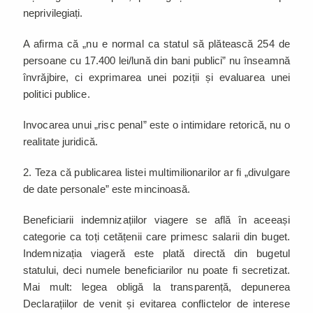
neprivilegiați.
A afirma că „nu e normal ca statul să plătească 254 de
persoane cu 17.400 lei/lună din bani publici” nu înseamnă
învrăjbire, ci exprimarea unei poziții și evaluarea unei
politici publice.
Invocarea unui „risc penal” este o intimidare retorică, nu o
realitate juridică.
2. Teza că publicarea listei multimilionarilor ar fi „divulgare
de date personale” este mincinoasă.
Beneficiarii indemnizațiilor viagere se află în aceeași
categorie ca toți cetățenii care primesc salarii din buget.
Indemnizația viageră este plată directă din bugetul
statului, deci numele beneficiarilor nu poate fi secretizat.
Mai mult: legea obligă la transparență, depunerea
Declarațiilor de venit și evitarea conflictelor de interese