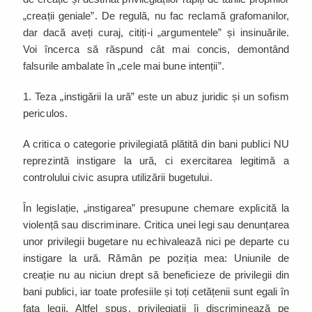
„creații geniale”. De regulă, nu fac reclamă grafomanilor,
dar dacă aveți curaj, citiți-i „argumentele” și insinuările.
Voi încerca să răspund cât mai concis, demontând
falsurile ambalate în „cele mai bune intenții”.
1. Teza „instigării la ură” este un abuz juridic și un sofism
periculos.
A critica o categorie privilegiată plătită din bani publici NU
reprezintă instigare la ură, ci exercitarea legitimă a
controlului civic asupra utilizării bugetului.
În legislație, „instigarea” presupune chemare explicită la
violență sau discriminare. Critica unei legi sau denunțarea
unor privilegii bugetare nu echivalează nici pe departe cu
instigare la ură. Rămân pe poziția mea: Uniunile de
creație nu au niciun drept să beneficieze de privilegii din
bani publici, iar toate profesiile și toți cetățenii sunt egali în
fața legii. Altfel spus, privilegiații îi discriminează pe