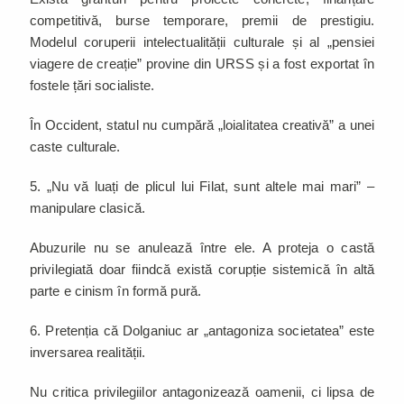
competitivă, burse temporare, premii de prestigiu.
Modelul coruperii intelectualității culturale și al „pensiei
viagere de creație” provine din URSS și a fost exportat în
fostele țări socialiste.
În Occident, statul nu cumpără „loialitatea creativă” a unei
caste culturale.
5. „Nu vă luați de plicul lui Filat, sunt altele mai mari” –
manipulare clasică.
Abuzurile nu se anulează între ele. A proteja o castă
privilegiată doar fiindcă există corupție sistemică în altă
parte e cinism în formă pură.
6. Pretenția că Dolganiuc ar „antagoniza societatea” este
inversarea realității.
Nu critica privilegiilor antagonizează oamenii, ci lipsa de