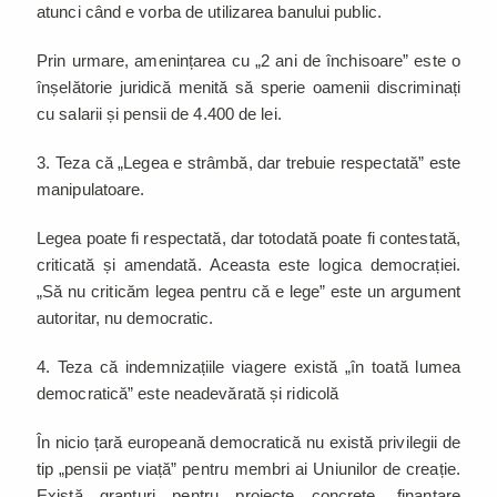
atunci când e vorba de utilizarea banului public.
Prin urmare, amenințarea cu „2 ani de închisoare” este o
înșelătorie juridică menită să sperie oamenii discriminați
cu salarii și pensii de 4.400 de lei.
3. Teza că „Legea e strâmbă, dar trebuie respectată” este
manipulatoare.
Legea poate fi respectată, dar totodată poate fi contestată,
criticată și amendată. Aceasta este logica democrației.
„Să nu criticăm legea pentru că e lege” este un argument
autoritar, nu democratic.
4. Teza că indemnizațiile viagere există „în toată lumea
democratică” este neadevărată și ridicolă
În nicio țară europeană democratică nu există privilegii de
tip „pensii pe viață” pentru membri ai Uniunilor de creație.
Există granturi pentru proiecte concrete, finanțare