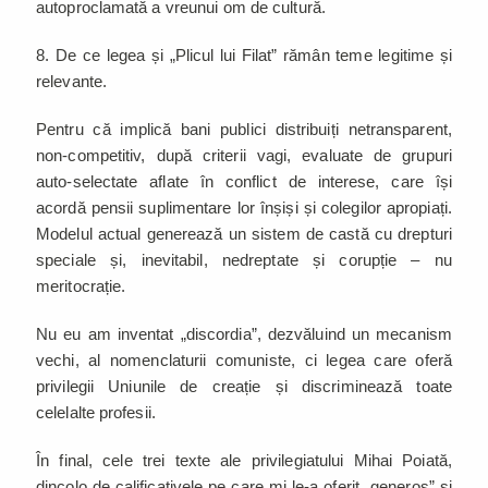
autoproclamată a vreunui om de cultură.
8. De ce legea și „Plicul lui Filat” rămân teme legitime și
relevante.
Pentru că implică bani publici distribuiți netransparent,
non-competitiv, după criterii vagi, evaluate de grupuri
auto-selectate aflate în conflict de interese, care își
acordă pensii suplimentare lor înșiși și colegilor apropiați.
Modelul actual generează un sistem de castă cu drepturi
speciale și, inevitabil, nedreptate și corupție – nu
meritocrație.
Nu eu am inventat „discordia”, dezvăluind un mecanism
vechi, al nomenclaturii comuniste, ci legea care oferă
privilegii Uniunile de creație și discriminează toate
celelalte profesii.
În final, cele trei texte ale privilegiatului Mihai Poiată,
dincolo de calificativele pe care mi le-a oferit „generos” și