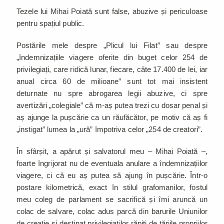
Tezele lui Mihai Poiată sunt false, abuzive și periculoase
pentru spațiul public.
Postările mele despre „Plicul lui Filat” sau despre
„îndemnizațiile viagere oferite din buget celor 254 de
privilegiați, care ridică lunar, fiecare, câte 17.400 de lei, iar
anual circa 60 de milioane” sunt tot mai insistent
deturnate nu spre abrogarea legii abuzive, ci spre
avertizări „colegiale” că m-aș putea trezi cu dosar penal și
aș ajunge la pușcărie ca un răufăcător, pe motiv că aș fi
„instigat” lumea la „ură” împotriva celor „254 de creatori”.
În sfârșit, a apărut și salvatorul meu – Mihai Poiată –,
foarte îngrijorat nu de eventuala anulare a îndemnizațiilor
viagere, ci că eu aș putea să ajung în pușcărie. Într-o
postare kilometrică, exact în stilul grafomanilor, fostul
meu coleg de parlament se sacrifică și îmi aruncă un
colac de salvare, colac adus parcă din barurile Uniunilor
de creație și destinat privilegiaților răpiți de tăriile propriilor