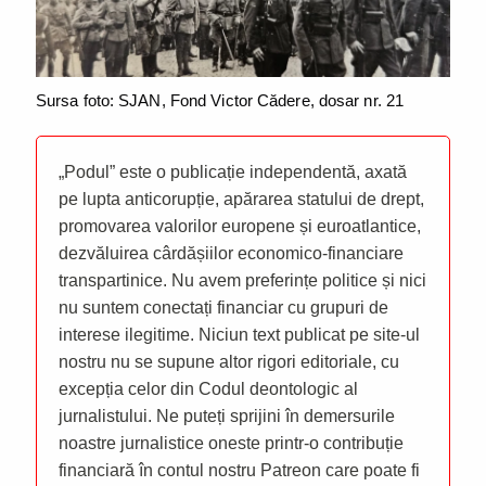
Sursa foto: SJAN, Fond Victor Cădere, dosar nr. 21
„Podul” este o publicație independentă, axată
pe lupta anticorupție, apărarea statului de drept,
promovarea valorilor europene și euroatlantice,
dezvăluirea cârdășiilor economico-financiare
transpartinice. Nu avem preferințe politice și nici
nu suntem conectați financiar cu grupuri de
interese ilegitime. Niciun text publicat pe site-ul
nostru nu se supune altor rigori editoriale, cu
excepția celor din Codul deontologic al
jurnalistului. Ne puteți sprijini în demersurile
noastre jurnalistice oneste printr-o contribuție
financiară în contul nostru Patreon care poate fi