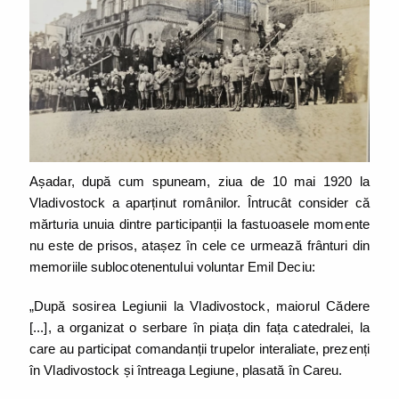
Așadar, după cum spuneam, ziua de 10 mai 1920 la
Vladivostock a aparținut românilor. Întrucât consider că
mărturia unuia dintre participanții la fastuoasele momente
nu este de prisos, atașez în cele ce urmează frânturi din
memoriile sublocotenentului voluntar Emil Deciu:
„După sosirea Legiunii la Vladivostock, maiorul Cădere
[...], a organizat o serbare în piața din fața catedralei, la
care au participat comandanții trupelor interaliate, prezenți
în Vladivostock și întreaga Legiune, plasată în Careu.