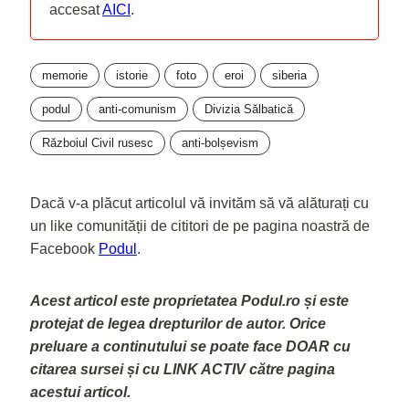
accesat
AICI
.
memorie
istorie
foto
eroi
siberia
podul
anti-comunism
Divizia Sălbatică
Războiul Civil rusesc
anti-bolșevism
Dacă v-a plăcut articolul vă invităm să vă alăturați cu
un like comunității de cititori de pe pagina noastră de
Facebook
Podul
.
Acest articol este proprietatea Podul.ro și este
protejat de legea drepturilor de autor. Orice
preluare a continutului se poate face DOAR cu
citarea sursei și cu LINK ACTIV către pagina
acestui articol.