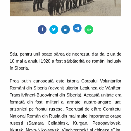
Știu, pentru unii poate părea de necrezut, dar da, ziua de
10 mai a anului 1920 a fost sărbătorită de români inclusiv
în Siberia.
Prea puțin cunoscută este istoria Corpului Voluntarilor
Români din Siberia (devenit ulterior Legiunea de Vânători
Transilvăneni-Bucovineni din Siberia). Această unitate era
formată din foști militari ai armatei austro-ungare luați
prizonieri pe frontul rusesc. Recrutați de către Comitetul
Național Român din Rusia din mai multe importante orașe
rusești (Samara Celiabinsk, Kurgan, Petropavlovsk,
Irkutsk, Novo-Nikolaevsk, Vladivostock) și chineze (Cita,