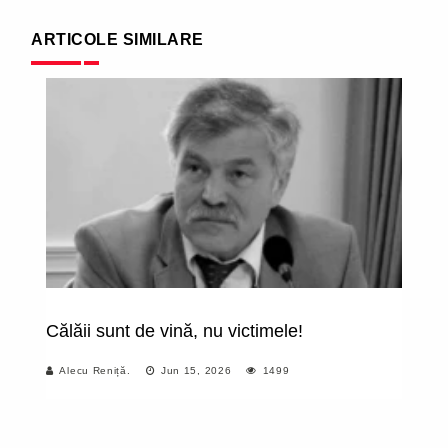
ARTICOLE SIMILARE
Călăii sunt de vină, nu victimele!
C
b
Alecu Reniță.
Jun 15, 2026
1499