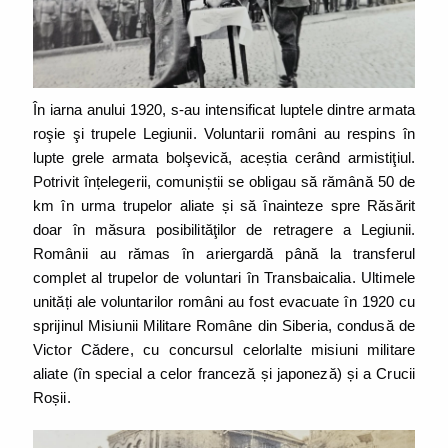
În iarna anului 1920, s-au intensificat luptele dintre armata
roşie şi trupele Legiunii. Voluntarii români au respins în
lupte grele armata bolşevică, aceștia cerând armistiţiul.
Potrivit înțelegerii, comuniștii se obligau să rămână 50 de
km în urma trupelor aliate și să înainteze spre Răsărit
doar în măsura posibilităţilor de retragere a Legiunii.
Românii au rămas în ariergardă până la transferul
complet al trupelor de voluntari în Transbaicalia. Ultimele
unități ale voluntarilor români au fost evacuate în 1920 cu
sprijinul Misiunii Militare Române din Siberia, condusă de
Victor Cădere, cu concursul celorlalte misiuni militare
aliate (în special a celor franceză și japoneză) și a Crucii
Roșii.