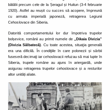
bătălii precum cele de la Șeragul și Huitun (3-4 februarie
1920). Astfel au reușit cu succes să acopere, împreună
cu armata imperială japoneză, retragerea Legiunii
Cehoslovace din Siberia.
Datorită comportamentului lor dur împotriva trupelor
bolșevice, românii au primit numele de
„Dikaia Divizia”
(Divizia Sălbatecă)
. Cu toate acestea, situaţia generală
era una dificilă. În condiţiile în care polonezii și sârbii
fuseseră decimaţi iar cehoslovacii refuzau să mai lupte în
Siberia, trupele române au ajuns în ariergardă, unde
asigurau retragerea trupelor cehoslovace și a resturilor
altor unități aliate.