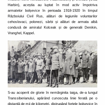
Harbin), aceștia au luptat în mod activ împotriva
armatelor bolșevice în perioada 1918-1920 în timpul
Războiului Civil Rus, alături de legiunile voluntarilor
cehoslovaci, polonezi, sârbi și alături de armata albă
condusă de amiralul Kolceak și de generalii Denikin,
Vranghel, Kappel.
S-au acoperit de glorie în nemărginita taiga, de-a lungul
Transsiberianului, apărând cunoscuta linie ferată pe o
distanță de mii de kilometri, distrugând forțele bolșevice în