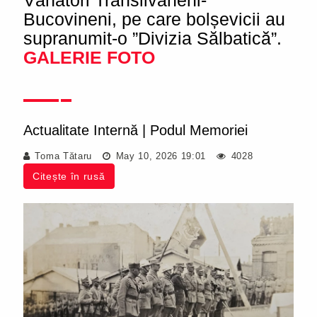
Vânători Transilvăneni-
Bucovineni, pe care bolșevicii au
supranumit-o ”Divizia Sălbatică”.
GALERIE FOTO
Actualitate Internă
|
Podul Memoriei
Toma Tătaru
May 10, 2026 19:01
4028
Citește în rusă