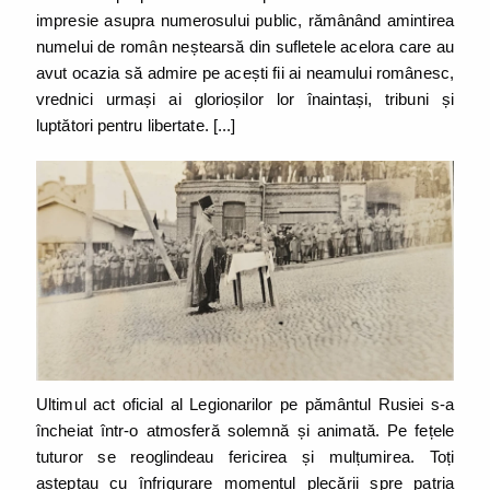
impresie asupra numerosului public, rămânând amintirea
numelui de român neștearsă din sufletele acelora care au
avut ocazia să admire pe acești fii ai neamului românesc,
vrednici urmași ai glorioșilor lor înaintași, tribuni și
luptători pentru libertate. [...]
Ultimul act oficial al Legionarilor pe pământul Rusiei s-a
încheiat într-o atmosferă solemnă și animată. Pe fețele
tuturor se reoglindeau fericirea și mulțumirea. Toți
așteptau cu înfrigurare momentul plecării spre patria