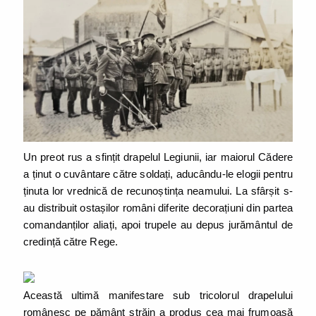
Un preot rus a sfințit drapelul Legiunii, iar maiorul Cădere
a ținut o cuvântare către soldați, aducându-le elogii pentru
ținuta lor vrednică de recunoștința neamului. La sfârșit s-
au distribuit ostașilor români diferite decorațiuni din partea
comandanților aliați, apoi trupele au depus jurământul de
credință către Rege.
Această ultimă manifestare sub tricolorul drapelului
românesc pe pământ străin a produs cea mai frumoasă