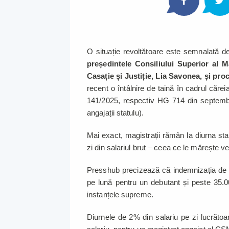
O situație revoltătoare este semnalată de
președintele Consiliului Superior al Ma
Casație și Justiție, Lia Savonea, și pro
recent o întâlnire de taină în cadrul căre
141/2025, respectiv HG 714 din septembri
angajații statulu).
Mai exact, magistrații rămân la diurna sta
zi din salariul brut – ceea ce le mărește 
Presshub precizează că indemnizația de în
pe lună pentru un debutant și peste 35.0
instanțele supreme.
Diurnele de 2% din salariu pe zi lucrăto