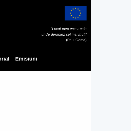
"Locul meu este acolo
unde deranjez cel mai mult"
(Paul Goma)
rial
Emisiuni