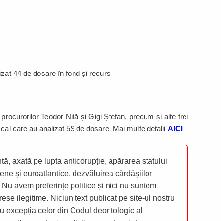
izat 44 de dosare în fond și recurs
rocurorilor Teodor Niță și Gigi Ștefan, precum și alte trei
scal care au analizat 59 de dosare. Mai multe detalii
AICI
ă, axată pe lupta anticorupție, apărarea statului
ene și euroatlantice, dezvăluirea cârdășiilor
 Nu avem preferințe politice și nici nu suntem
rese ilegitime. Niciun text publicat pe site-ul nostru
 cu excepția celor din Codul deontologic al