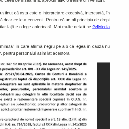
M, ceea ce înseamnă, aproximativ, o treime din venituri.
sținut că asta este o interpretare excesivă, interesată, în
ară doar ce le-a convenit. Pentru că un alt principiu de drept
itar față e o lege anterioară. Mai multe detalii pe
G4Media
 „minută” în care afirmă negru pe alb că legea în cauză nu
iv, pentru personalul asimilat acestora.