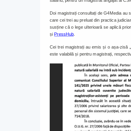
salariu, pentru un magistrat angajat al CS
Doi magistrați consultați de G4Media au su
care cei trei au preluat din practica judici
susține că o lege ulterioară se aplică prior
și
PressHub
.
Cei trei magistrați au emis și o așa-zisă
este valabilă și pentru magistrați, respect