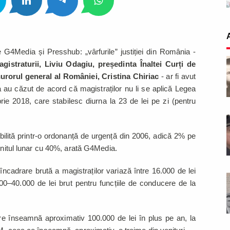
 G4Media și Presshub: „vârfurile” justiției din România -
gistraturii, Liviu Odagiu, președinta Înaltei Curți de
curorul general al României, Cristina Chiriac
- ar fi avut
ia au căzut de acord că magistraților nu li se aplică Legea
e 2018, care stabilesc diurna la 23 de lei pe zi (pentru
bilită printr-o ordonanță de urgență din 2006, adică 2% pe
venitul lunar cu 40%, arată G4Media.
cadrare brută a magistraților variază între 16.000 de lei
00–40.000 de lei brut pentru funcțiile de conducere de la
are înseamnă aproximativ 100.000 de lei în plus pe an, la