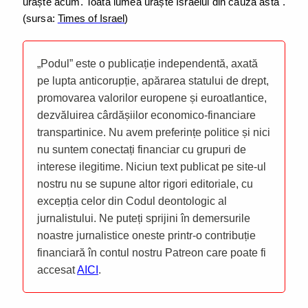
urăște acum. Toată lumea urăște Israelul din cauza asta".
(sursa:
Times of Israel
)
„Podul” este o publicație independentă, axată
pe lupta anticorupție, apărarea statului de drept,
promovarea valorilor europene și euroatlantice,
dezvăluirea cârdășiilor economico-financiare
transpartinice. Nu avem preferințe politice și nici
nu suntem conectați financiar cu grupuri de
interese ilegitime. Niciun text publicat pe site-ul
nostru nu se supune altor rigori editoriale, cu
excepția celor din Codul deontologic al
jurnalistului. Ne puteți sprijini în demersurile
noastre jurnalistice oneste printr-o contribuție
financiară în contul nostru Patreon care poate fi
accesat
AICI
.