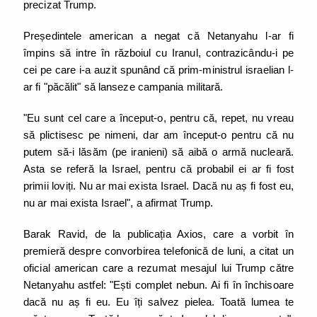
precizat Trump.
Președintele american a negat că Netanyahu l-ar fi
împins să intre în războiul cu Iranul, contrazicându-i pe
cei pe care i-a auzit spunând că prim-ministrul israelian l-
ar fi "păcălit" să lanseze campania militară.
"Eu sunt cel care a început-o, pentru că, repet, nu vreau
să plictisesc pe nimeni, dar am început-o pentru că nu
putem să-i lăsăm (pe iranieni) să aibă o armă nucleară.
Asta se referă la Israel, pentru că probabil ei ar fi fost
primii loviți. Nu ar mai exista Israel. Dacă nu aș fi fost eu,
nu ar mai exista Israel", a afirmat Trump.
Barak Ravid, de la publicația Axios, care a vorbit în
premieră despre convorbirea telefonică de luni, a citat un
oficial american care a rezumat mesajul lui Trump către
Netanyahu astfel: "Ești complet nebun. Ai fi în închisoare
dacă nu aș fi eu. Eu îți salvez pielea. Toată lumea te