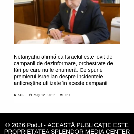
Netanyahu afirmă ca Israelul este lovit de
O
campanii de dezinformare, orchestrate de
br
țări pe care nu le enumeră. Ce spune
premierul israelian despre incidentele
anticreștine utilizate în aceste campanii
ACP
May 12, 2026
951
© 2026 Podul - ACEASTĂ PUBLICAȚIE ESTE
PROPRIETATEA SPLENDOR MEDIA CENTER