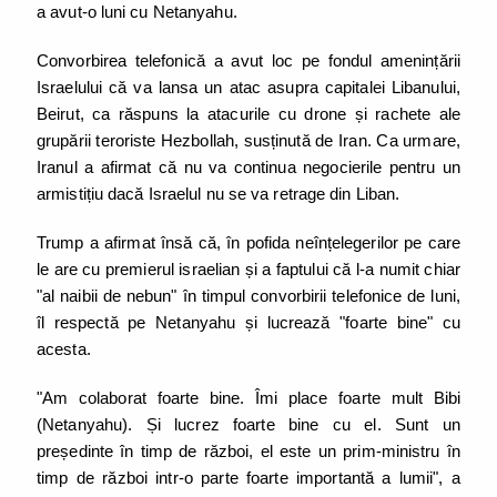
a avut-o luni cu Netanyahu.
Convorbirea telefonică a avut loc pe fondul amenințării
Israelului că va lansa un atac asupra capitalei Libanului,
Beirut, ca răspuns la atacurile cu drone și rachete ale
grupării teroriste Hezbollah, susținută de Iran. Ca urmare,
Iranul a afirmat că nu va continua negocierile pentru un
armistițiu dacă Israelul nu se va retrage din Liban.
Trump a afirmat însă că, în pofida neînțelegerilor pe care
le are cu premierul israelian și a faptului că l-a numit chiar
"al naibii de nebun" în timpul convorbirii telefonice de luni,
îl respectă pe Netanyahu și lucrează "foarte bine" cu
acesta.
"Am colaborat foarte bine. Îmi place foarte mult Bibi
(Netanyahu). Și lucrez foarte bine cu el. Sunt un
președinte în timp de război, el este un prim-ministru în
timp de război intr-o parte foarte importantă a lumii", a