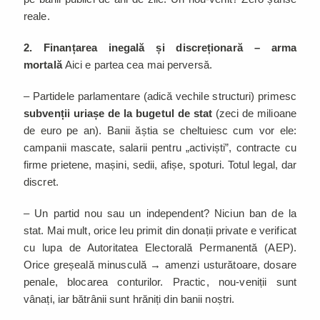
reale.
2. Finanțarea inegală și discreționară – arma
mortală
Aici e partea cea mai perversă.
– Partidele parlamentare (adică vechile structuri) primesc
subvenții uriașe de la bugetul de stat
(zeci de milioane
de euro pe an). Banii ăștia se cheltuiesc cum vor ele:
campanii mascate, salarii pentru „activiști”, contracte cu
firme prietene, mașini, sedii, afișe, spoturi. Totul legal, dar
discret.
– Un partid nou sau un independent? Niciun ban de la
stat. Mai mult, orice leu primit din donații private e verificat
cu lupa de Autoritatea Electorală Permanentă (AEP).
Orice greșeală minusculă → amenzi usturătoare, dosare
penale, blocarea conturilor. Practic, nou-veniții sunt
vânați, iar bătrânii sunt hrăniți din banii noștri.