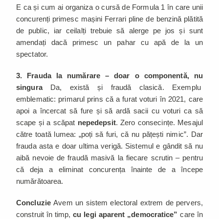
E ca și cum ai organiza o cursă de Formula 1 în care unii
concurenți primesc mașini Ferrari pline de benzină plătită
de public, iar ceilalți trebuie să alerge pe jos și sunt
amendați dacă primesc un pahar cu apă de la un
spectator.
3. Frauda la numărare – doar o componentă, nu
singura
Da, există și fraudă clasică. Exemplu
emblematic: primarul prins că a furat voturi în 2021, care
apoi a încercat să fure și să ardă sacii cu voturi ca să
scape și a scăpat
nepedepsit
. Zero consecințe. Mesajul
către toată lumea: „poți să furi, că nu pățești nimic”. Dar
frauda asta e doar ultima verigă. Sistemul e gândit să nu
aibă nevoie de fraudă masivă la fiecare scrutin – pentru
că deja a eliminat concurența înainte de a începe
numărătoarea.
Concluzie
Avem un sistem electoral extrem de pervers,
construit în timp,
cu legi aparent „democratice”
care în