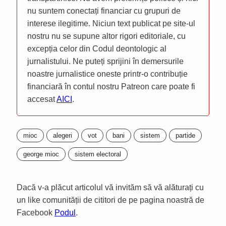
nu suntem conectați financiar cu grupuri de
interese ilegitime. Niciun text publicat pe site-ul
nostru nu se supune altor rigori editoriale, cu
excepția celor din Codul deontologic al
jurnalistului. Ne puteți sprijini în demersurile
noastre jurnalistice oneste printr-o contribuție
financiară în contul nostru Patreon care poate fi
accesat
AICI
.
mioc
alegeri
vot
bani
sistem
partide
george mioc
sistem electoral
Dacă v-a plăcut articolul vă invităm să vă alăturați cu
un like comunității de cititori de pe pagina noastră de
Facebook
Podul
.