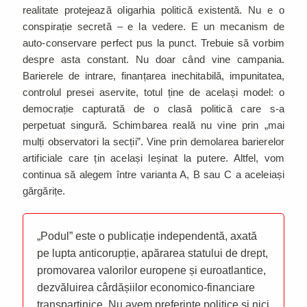
realitate protejează oligarhia politică existentă. Nu e o
conspirație secretă – e la vedere. E un mecanism de
auto-conservare perfect pus la punct. Trebuie să vorbim
despre asta constant. Nu doar când vine campania.
Barierele de intrare, finanțarea inechitabilă, impunitatea,
controlul presei aservite, totul ține de același model: o
democrație capturată de o clasă politică care s-a
perpetuat singură. Schimbarea reală nu vine prin „mai
mulți observatori la secții”. Vine prin demolarea barierelor
artificiale care țin același leșinat la putere. Altfel, vom
continua să alegem între varianta A, B sau C a aceleiași
gărgărițe.
„Podul” este o publicație independentă, axată
pe lupta anticorupție, apărarea statului de drept,
promovarea valorilor europene și euroatlantice,
dezvăluirea cârdășiilor economico-financiare
transpartinice. Nu avem preferințe politice și nici