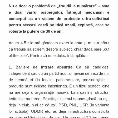
Nu e doar o problemă de „fraudă la numărare” – asta
e doar vârful aisbergului. Întregul mecanism e
conceput ca un sistem de protecție ultra-sofisticat
pentru aceeași castă politică uzată, expirată, care se
rotește la putere de 30 de ani.
Acum 4-5 zile mă gândeam exact la asta și mi s-a părut
că trebuie să scriem despre subiect, chiar dacă pare „out
of the blue”. Pentru că nu e deloc întâmplător.
1. Bariere de intrare absurde
Ca să candidezi
independent sau cu un partid nou, ai nevoie de zeci de mii
de semnături (la locale, parlamentare, prezidențiale –
pragurile sunt ridicate intenționat). E un filtru perfect: cine
nu are deja o organizație masivă, bani cash și structuri
teritoriale nu trece. Practic, sistemul spune: „dacă nu ești
deja în club, n-ai ce căuta”. PSD, PNL, USR (în varianta
lor actuală), UDMR etc. au deja infrastructura construită
pe banii publici de ani de zile. Un nou-venit? Zero șanse