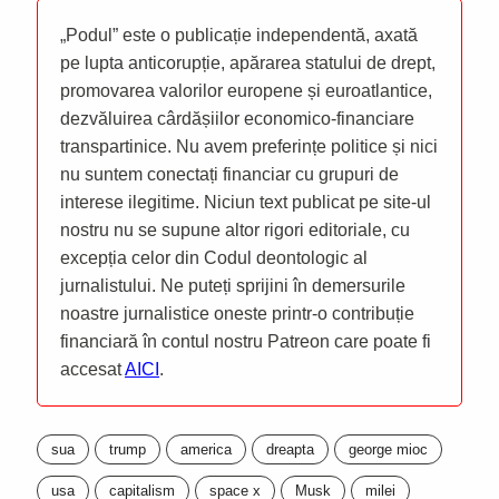
„Podul” este o publicație independentă, axată
pe lupta anticorupție, apărarea statului de drept,
promovarea valorilor europene și euroatlantice,
dezvăluirea cârdășiilor economico-financiare
transpartinice. Nu avem preferințe politice și nici
nu suntem conectați financiar cu grupuri de
interese ilegitime. Niciun text publicat pe site-ul
nostru nu se supune altor rigori editoriale, cu
excepția celor din Codul deontologic al
jurnalistului. Ne puteți sprijini în demersurile
noastre jurnalistice oneste printr-o contribuție
financiară în contul nostru Patreon care poate fi
accesat
AICI
.
sua
trump
america
dreapta
george mioc
usa
capitalism
space x
Musk
milei