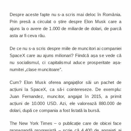
Despre aceste fapte nu s-a scris mai deloc în România.
Prin presă a circulat o știre despre Elon Musk care a
ajuns la o avere de 1.000 de miliarde de dolari, de parcă
asta ar fi ceva rău.
De ce nu s-a scris despre miile de muncitori ai companiei
SpaceX care au ajuns milionari? Fiindcă așa se vede că
nu socialismul, ci capitalismul aduce prosperitate așa-
numitei „clase muncitoare”.
Cum? Elon Musk oferea angajaților săi un pachet de
acțiuni la SpaceX, ca să-i cointereseze. De exemplu:
Juan Fernandez, muncitor, angajat în 2015, a primit
acțiuni de 10.000 USD. Azi, ele valorează 880.000 de
dolari, după ce compania a fost listată la bursă.
The New York Times – o publicație care de obicei face
propagandă progresistă – scrie că 4.400 de angajați ai