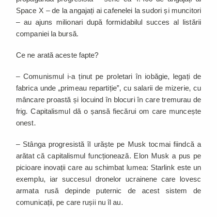
Space X – de la angajați ai cafenelei la sudori și muncitori
– au ajuns milionari după formidabilul succes al listării
companiei la bursă.
Ce ne arată aceste fapte?
– Comunismul i-a ținut pe proletari în iobăgie, legați de
fabrica unde „primeau repartiție”, cu salarii de mizerie, cu
mâncare proastă și locuind în blocuri în care tremurau de
frig. Capitalismul dă o șansă fiecărui om care muncește
onest.
– Stânga progresistă îl urăște pe Musk tocmai fiindcă a
arătat că capitalismul funcționează. Elon Musk a pus pe
picioare inovații care au schimbat lumea: Starlink este un
exemplu, iar succesul dronelor ucrainene care lovesc
armata rusă depinde puternic de acest sistem de
comunicații, pe care rușii nu îl au.