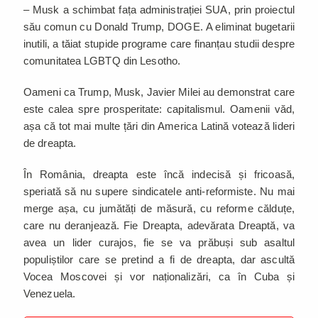
– Musk a schimbat fața administrației SUA, prin proiectul
său comun cu Donald Trump, DOGE. A eliminat bugetarii
inutili, a tăiat stupide programe care finanțau studii despre
comunitatea LGBTQ din Lesotho.
Oameni ca Trump, Musk, Javier Milei au demonstrat care
este calea spre prosperitate: capitalismul. Oamenii văd,
așa că tot mai multe țări din America Latină votează lideri
de dreapta.
În România, dreapta este încă indecisă și fricoasă,
speriată să nu supere sindicatele anti-reformiste. Nu mai
merge așa, cu jumătăți de măsură, cu reforme călduțe,
care nu deranjează. Fie Dreapta, adevărata Dreaptă, va
avea un lider curajos, fie se va prăbuși sub asaltul
populiștilor care se pretind a fi de dreapta, dar ascultă
Vocea Moscovei și vor naționalizări, ca în Cuba și
Venezuela.