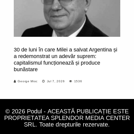
30 de luni în care Milei a salvat Argentina și
R
a redemonstrat un adevăr suprem:
eu
capitalismul funcționează și produce
c
bunăstare
George Mioc
Jul 7, 2026
1536
© 2026 Podul - ACEASTĂ PUBLICAȚIE ESTE
PROPRIETATEA SPLENDOR MEDIA CENTER
SRL. Toate drepturile rezervate.