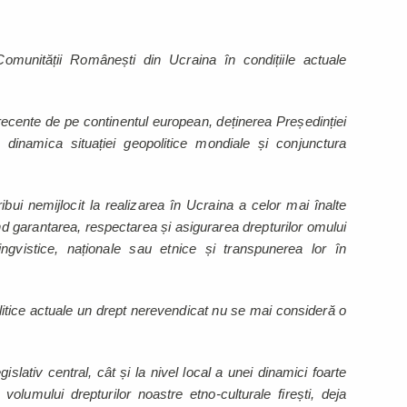
omunității Românești din Ucraina în condițiile actuale
recente de pe continentul european, deținerea Președinției
 dinamica situației geopolitice mondiale și conjunctura
bui nemijlocit la realizarea în Ucraina a celor mai înalte
nd garantarea, respectarea și asigurarea drepturilor omului
lingvistice, naționale sau etnice și transpunerea lor în
olitice actuale un drept nerevendicat nu se mai consideră o
islativ central, cât și la nivel local a unei dinamici foarte
volumului drepturilor noastre etno-culturale firești, deja