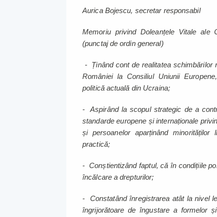
Aurica Bojescu, secretar responsabil
Memoriu privind Doleanțele Vitale ale C
(punctaj de ordin general)
- Ținând cont de realitatea schimbărilor 
României la Consiliul Uniunii Europene,
politică actuală din Ucraina;
- Aspirând la scopul strategic de a contri
standarde europene și internaționale privi
și persoanelor aparținând minorităților 
practică;
- Conștientizând faptul, că în condițiile p
încălcare a drepturilor;
- Constatând înregistrarea atât la nivel leg
îngrijorătoare de îngustare a formelor și 