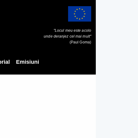
"Locul meu este acolo
unde deranjez cel mai mult"
(Paul Goma)
rial
Emisiuni