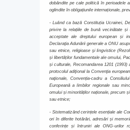
dobândite pe cale politică în perioadele an
oglindite în obligațiunile internaționale, pre
- Luând ca bază Constituția Ucrainei, Decla
privire la relațiile de bună vecinătate ș
acceptate ale dreptului european și int
Declaraţia Adunării generale a ONU asupra 
sau etnice, religioase şi lingvistice (Rezo
și libertăților fundamentale ale omului, Pac
și culturale, Recomandarea 1201 (1993) a 
protocolul adiţional la Convenţia europeană 
naţionale, Convenția-cadru a Consiliului
Europeană a limbilor regionale sau minor
omului și minorităților naționale, precum și
sau etnice;
- Sistematizând cerințele esențiale ale C
ori în diferite hotărâri, adresări și memor
conferințe și întruniri ale ONG-urilo