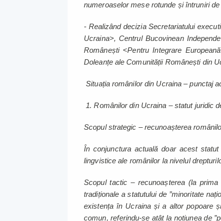
numeroaselor mese rotunde și întruniri de di
- Realizând decizia Secretariatului execu
Ucraina>, Centrul Bucovinean Independen
Românești <Pentru Integrare Europeană
Doleanțe ale Comunității Românești din Ucr
Situația românilor din Ucraina – punctaj a
1. Românilor din Ucraina – statut juridic 
Scopul strategic – recunoașterea românilo
În conjunctura actuală doar acest statut j
lingvistice ale românilor la nivelul drepturi
Scopul tactic – recunoașterea (la prima e
tradiționale a statutului de ”minoritate na
existența în Ucraina și a altor popoare și
comun, referindu-se atât la noțiunea de ”po