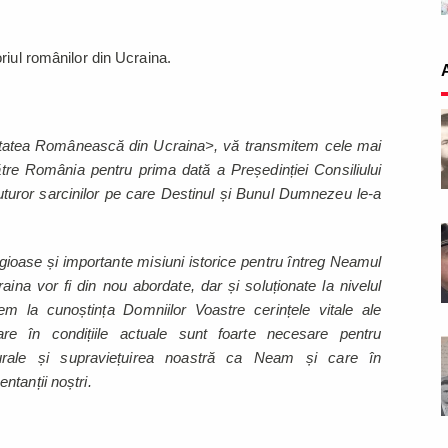
riul românilor din Ucraina.
itatea Românească din Ucraina>, vă transmitem cele mai
către România pentru prima dată a Președinției Consiliului
uturor sarcinilor pe care Destinul și Bunul Dumnezeu le-a
gioase și importante misiuni istorice pentru întreg Neamul
a vor fi din nou abordate, dar și soluționate la nivelul
m la cunoștința Domniilor Voastre cerințele vitale ale
re în condițiile actuale sunt foarte necesare pentru
ulturale și supraviețuirea noastră ca Neam și care în
ntanții noștri.