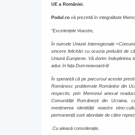
UE a României.
Podul.ro
vă prezintă în integralitate Memo
”Excelențele Voastre,
În numele Uniunii Interregionale <Comun
sincere felicitări cu ocazia preluării de 
Uniunii Europene. Vă dorim îndeplinirea t
adus în fața Dumneavoastră!
În speranță că pe parcursul acestei presti
Românesc problemele Românilor din Ucrain
respectiv, prin Memoriul anexat readuce
Comunității Românești din Ucraina, ca
menținerea identității noastre etno-c
permanență sunt abordate de către repreze
Cu aleasă considerație,