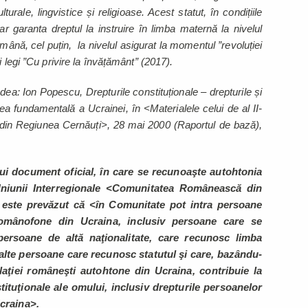
ulturale, lingvistice și religioase. Acest statut, în condițiile
 ar garanta dreptul la instruire în limba maternă la nivelul
mână, cel puțin, la nivelul asigurat la momentul ”revoluției
 legi ”Cu privire la învățământ” (2017).
a: Ion Popescu, Drepturile constituționale – drepturile și
egea fundamentală a Ucrainei, în <Materialele celui de al II-
i din Regiunea Cernăuți>, 28 mai 2000 (Raportul de bază),
nui document oficial, în care se recunoaşte autohtonia
Uniunii Interregionale <Comunitatea Românească din
5 este prevăzut că <în Comunitate pot intra persoane
românofone din Ucraina, inclusiv persoane care se
ersoane de altă naţionalitate, care recunosc limba
alte persoane care recunosc statutul şi care, bazându-
ulaţiei româneşti autohtone din Ucraina, contribuie la
nstituţionale ale omului, inclusiv drepturile persoanelor
Ucraina>.