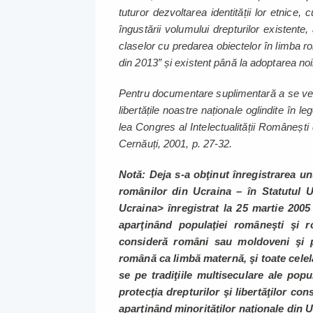
tuturor dezvoltarea identității lor etnice, c
îngustării volumului drepturilor existente,
claselor cu predarea obiectelor în limba ro
din 2013” și existent până la adoptarea noii
Pentru documentare suplimentară a se vede
libertățile noastre naționale oglindite în l
lea Congres al Intelectualității Româneșt
Cernăuți, 2001, p. 27-32.
Notă: Deja s-a obţinut înregistrarea u
românilor din Ucraina – în Statutul 
Ucraina> înregistrat la 25 martie 200
aparţinând populaţiei româneşti şi 
consideră români sau moldoveni şi p
română ca limbă maternă, şi toate celel
se pe tradiţiile multiseculare ale pop
protecţia drepturilor şi libertăţilor co
aparţinând minorităţilor naţionale din 