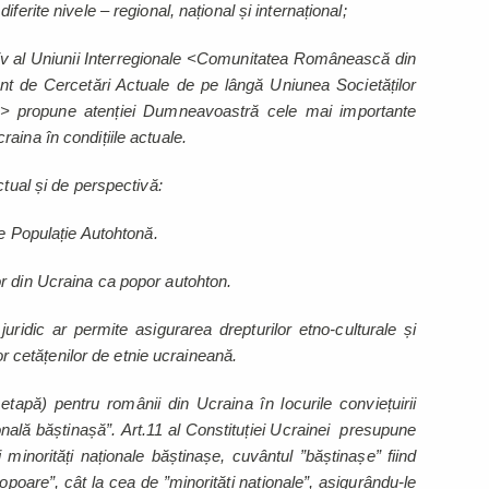
ferite nivele – regional, național și internațional;
tiv al Uniunii Interregionale <Comunitatea Românească din
t de Cercetări Actuale de pe lângă Uniunea Societăților
> propune atenției Dumneavoastră cele mai importante
aina în condițiile actuale.
ctual și de perspectivă:
de Populație Autohtonă.
r din Ucraina ca popor autohton.
uridic ar permite asigurarea drepturilor etno-culturale și
lor cetățenilor de etnie ucraineană.
tapă) pentru românii din Ucraina în locurile conviețuirii
țională băștinașă”. Art.11 al Constituției Ucrainei presupune
 minorități naționale băștinașe, cuvântul ”băștinașe” fiind
poare”, cât la cea de ”minorități naționale”, asigurându-le