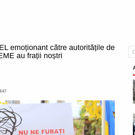
L emoționant către autoritățile de
E au frații noștri
647