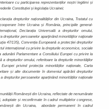
terioare cu participarea reprezentanților noștri legitimi și
vederile Constituției și legislația Ucrainei;
rația drepturilor naționalităților din Ucraina, Tratatul cu
i cooperare între Ucraina și România, principiile general-
ernațional, Declarația Universală a drepturilor omului,
drepturilor persoanelor aparţinând minorităţilor naţionale
luţia 47/135), Convenția Europeană a protecției drepturilor
tul internațional cu privire la drepturile economice, sociale
adunării Parlamentare a Consiliului Europei cu privire la
a drepturilor omului, referitoare la drepturile minorităţilor
 Europei privind protecția minorităților naționale, Carta
itare și alte documente în domeniul apărării drepturilor
 a drepturilor persoanelor aparținând minorităților naționale
omunității Românești din Ucraina, reflectate de nenumărate
ii, adoptate și reconfirmate în cadrul multiplelor congrese,
r românești din Ucraina, abordate permanent în cadrul