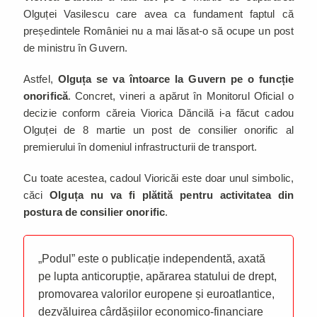
Olguței Vasilescu care avea ca fundament faptul că
președintele României nu a mai lăsat-o să ocupe un post
de ministru în Guvern.
Astfel,
Olguța se va întoarce la Guvern pe o funcție
onorifică
. Concret, vineri a apărut în Monitorul Oficial o
decizie conform căreia Viorica Dăncilă i-a făcut cadou
Olguței de 8 martie un post de consilier onorific al
premierului în domeniul infrastructurii de transport.
Cu toate acestea, cadoul Vioricăi este doar unul simbolic,
căci
Olguța nu va fi plătită pentru activitatea din
postura de consilier onorific
.
„Podul” este o publicație independentă, axată
pe lupta anticorupție, apărarea statului de drept,
promovarea valorilor europene și euroatlantice,
dezvăluirea cârdășiilor economico-financiare