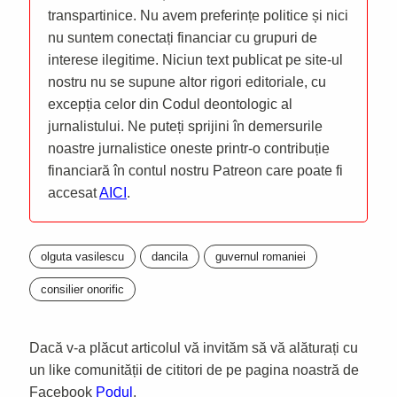
transpartinice. Nu avem preferințe politice și nici
nu suntem conectați financiar cu grupuri de
interese ilegitime. Niciun text publicat pe site-ul
nostru nu se supune altor rigori editoriale, cu
excepția celor din Codul deontologic al
jurnalistului. Ne puteți sprijini în demersurile
noastre jurnalistice oneste printr-o contribuție
financiară în contul nostru Patreon care poate fi
accesat
AICI
.
olguta vasilescu
dancila
guvernul romaniei
consilier onorific
Dacă v-a plăcut articolul vă invităm să vă alăturați cu
un like comunității de cititori de pe pagina noastră de
Facebook
Podul
.