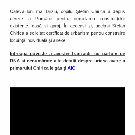
Câteva luni mai târziu, copilul Ștefan Chirica a depus
cerere la Primărie pentru demolarea construcțiilor
existente, casă și garaj. În aceeași zi, același Ștefan
Chirica a solicitat certificat de urbanism pentru construire
locuință individuală și anexe.
Întreaga poveste a acestei tranzacții cu parfum de
DNA și nenumărate alte detalii despre uriașa avere a
primarului Chirica le găsiți
AICI