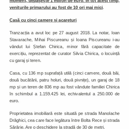
moment, depășește 1 milion de euro. În tot acest timp,
veniturile primarului au fost de 10 ori mai mici
.
Casă cu cinci camere și acareturi
Tranzacția a avut loc pe 27 august 2018. La notar, Ioan
Stavarache, Mihai Piscureanu și Ioana Piscureanu i-au
vândut lui Ștefan Chirica, minor fără capacitate de
exercițiu, reprezentat de curator Silvia Chirica, o locuință
cu garaj și teren.
Casa, cu 136 mp suprafață utilă (cinci camere, două băi,
două bucătării, patru holuri, două pivnițe), un garaj de 18
mp și un teren de 836 mp au fost vândute familiei Chirica
în schimbul a 1.159.425 lei, echivalentul a 250.000 de
euro.
Proprietatea imobiliară este situată pe strada Manolache
Drăghici, cea care face legătura între Bolta Rece și strada
Sărărie. Are o deschidere la stradă de 30 de metri.