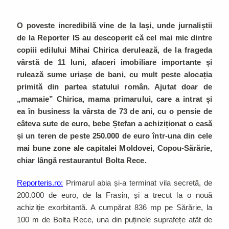
O poveste incredibilă vine de la Iași, unde jurnaliștii
de la Reporter IS au descoperit că cel mai mic dintre
copiii edilului Mihai Chirica derulează, de la frageda
vârstă de 11 luni, afaceri imobiliare importante și
rulează sume uriașe de bani, cu mult peste alocația
primită din partea statului român. Ajutat doar de
„mamaie” Chirica, mama primarului, care a intrat și
ea în business la vârsta de 73 de ani, cu o pensie de
câteva sute de euro, bebe Ștefan a achiziționat o casă
și un teren de peste 250.000 de euro într-una din cele
mai bune zone ale capitalei Moldovei, Copou-Sărărie,
chiar lângă restaurantul Bolta Rece.
Reporteris.ro:
Primarul abia și-a terminat vila secretă, de
200.000 de euro, de la Frasin, și a trecut la o nouă
achiziție exorbitantă. A cumpărat 836 mp pe Sărărie, la
100 m de Bolta Rece, una din puținele suprafețe atât de