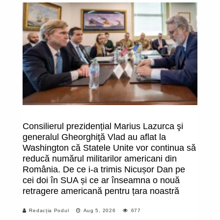
Consilierul prezidențial Marius Lazurca şi
Bi
generalul Gheorghiţă Vlad au aflat la
d
Washington că Statele Unite vor continua să
in
reducă numărul militarilor americani din
ma
România. De ce i-a trimis Nicușor Dan pe
do
cei doi în SUA și ce ar înseamna o nouă
de
retragere americană pentru țara noastră
pr
t
Redacția Podul
Aug 5, 2026
677