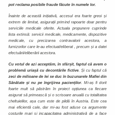
pot reclama posibile fraude făcute în numele lor.
Înainte de această inițiativă, accesul era foarte greoi și
extrem de limitat, asigurații primind rapoarte doar pentru
serviciile medicale oferite. Actuala propunere cuprinde
lista extinsă: servicii medicale, medicamente, dispozitive
medicale, cu precizarea contravalorii acestora, a
furnizorilor care le-au efectuat/eliberat , precum și a datei
efectuării/eliberării acestora.
Cu votul de azi acceptăm, în sfârșit, faptul că avem o
problemă uriașă cu decontările fictive
. Și cu faptul că
zeci de milioane de lei se duc în buzunarele Mafiei din
Sănătate și nu pe îngrijirea pacienților
. Mi-aș fi dorit
foarte mult să păstrăm în proiect opțiunea ca fiecare
asigurat să primească și o scrisoare anuală cu totalitatea
cheltuielilor, așa cum este de pildă în Austria. Este cea
mai eficientă cale, dar mi-au fost aduse ca argumente
costurile mari și incapacitatea administrativă de a face