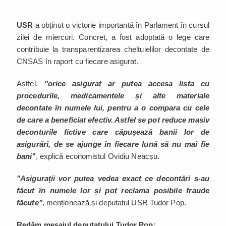
USR
a obținut o victorie importantă în Parlament în cursul
zilei de miercuri. Concret, a fost adoptată o lege care
contribuie la transparentizarea cheltuielilor decontate de
CNSAS în raport cu fiecare asigurat.
Astfel,
"orice asigurat ar putea accesa lista cu
procedurile, medicamentele și alte materiale
decontate în numele lui, pentru a o compara cu cele
de care a beneficiat efectiv. Astfel se pot reduce masiv
deconturile fictive care căpușează banii lor de
asigurări, de se ajunge în fiecare lună să nu mai fie
bani"
, explică economistul Ovidiu Neacșu.
"Asigurații vor putea vedea exact ce decontări s-au
făcut în numele lor și pot reclama posibile fraude
făcute"
, menționează și deputatul USR Tudor Pop.
Redăm mesajul deputatului Tudor Pop: