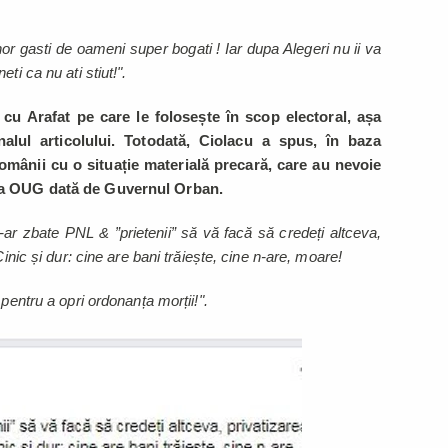
r gasti de oameni super bogati ! Iar dupa Alegeri nu ii va
ti ca nu ati stiut!".
 cu Arafat pe care le folosește în scop electoral, așa
alul articolului. Totodată, Ciolacu a spus, în baza
românii cu o situație materială precară, care au nevoie
auza OUG dată de Guvernul Orban.
-ar zbate PNL & ”prietenii” să vă facă să credeți altceva,
Cinic și dur: cine are bani trăiește, cine n-are, moare!
pentru a opri ordonanța morții!".