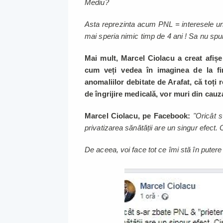
Mediu?
Asta reprezinta acum PNL = interesele uno
mai speria nimic timp de 4 ani ! Sa nu spune
Mai mult, Marcel Ciolacu a creat afișe
cum veți vedea în imaginea de la fin
anomaliilor debitate de Arafat, că toți 
de îngrijire medicală, vor muri din c
Marcel Ciolacu, pe Facebook:
"Oricât s
privatizarea sănătății are un singur efect. 
De aceea, voi face tot ce îmi stă în putere 