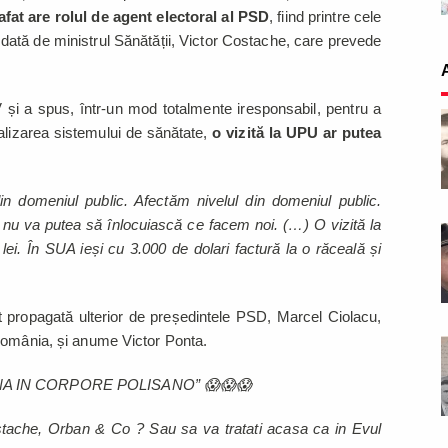
fat are rolul de agent electoral al PSD
, fiind printre cele
dată de ministrul Sănătății, Victor Costache, care prevede
și a spus, într-un mod totalmente iresponsabil, pentru a
alizarea sistemului de sănătate,
o vizită la UPU ar putea
n domeniul public. Afectăm nivelul din domeniul public.
nu va putea să înlocuiască ce facem noi. (…) O vizită la
ei. În SUA ieși cu 3.000 de dolari factură la o răceală și
st propagată ulterior de președintele PSD, Marcel Ciolacu,
 România, și anume Victor Ponta.
A IN CORPORE POLISANO” 😱😱😱
 Costache, Orban & Co ? Sau sa va tratati acasa ca in Evul