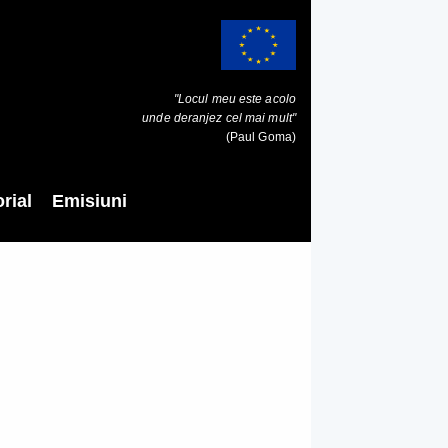
"Locul meu este acolo
unde deranjez cel mai mult"
(Paul Goma)
rial
Emisiuni