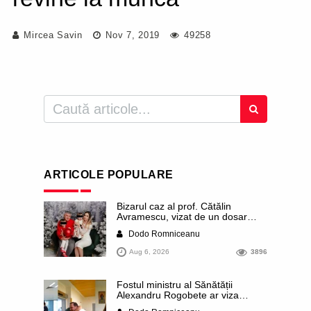
Mircea Savin
Nov 7, 2019
49258
ARTICOLE POPULARE
Bizarul caz al prof. Cătălin
Avramescu, vizat de un dosar
DIICOT pentru „pornografie
Dodo Romniceanu
infantilă”. Miroase a execuție
stalinistă. Cea mai imundă parte a
Aug 6, 2026
3896
presei publică inclusiv documente
„scurse” de la stat în care sunt
dezvăluite date ultra-personale
Fostul ministru al Sănătății
ale profesorului, inclusiv
Alexandru Rogobete ar viza
diagnostice și tratamente
funcția lui Dominic Fritz de primar